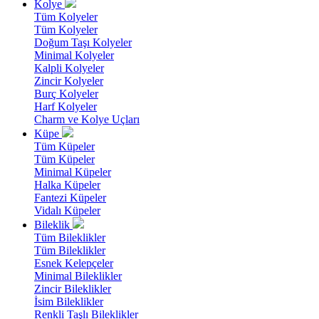
Kolye
Tüm Kolyeler
Tüm Kolyeler
Doğum Taşı Kolyeler
Minimal Kolyeler
Kalpli Kolyeler
Zincir Kolyeler
Burç Kolyeler
Harf Kolyeler
Charm ve Kolye Uçları
Küpe
Tüm Küpeler
Tüm Küpeler
Minimal Küpeler
Halka Küpeler
Fantezi Küpeler
Vidalı Küpeler
Bileklik
Tüm Bileklikler
Tüm Bileklikler
Esnek Kelepçeler
Minimal Bileklikler
Zincir Bileklikler
İsim Bileklikler
Renkli Taşlı Bileklikler