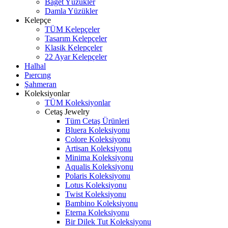
Baget Yüzükler
Damla Yüzükler
Kelepçe
TÜM Kelepçeler
Tasarım Kelepçeler
Klasik Kelepçeler
22 Ayar Kelepçeler
Halhal
Pıercıng
Şahmeran
Koleksiyonlar
TÜM Koleksiyonlar
Cetaş Jewelry
Tüm Cetaş Ürünleri
Bluera Koleksiyonu
Colore Koleksiyonu
Artisan Koleksiyonu
Minima Koleksiyonu
Aqualis Koleksiyonu
Polaris Koleksiyonu
Lotus Koleksiyonu
Twist Koleksiyonu
Bambino Koleksiyonu
Eterna Koleksiyonu
Bir Dilek Tut Koleksiyonu