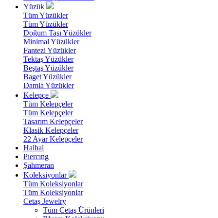
Yüzük
Tüm Yüzükler
Tüm Yüzükler
Doğum Taşı Yüzükler
Minimal Yüzükler
Fantezi Yüzükler
Tektaş Yüzükler
Beştaş Yüzükler
Baget Yüzükler
Damla Yüzükler
Kelepçe
Tüm Kelepçeler
Tüm Kelepçeler
Tasarım Kelepçeler
Klasik Kelepçeler
22 Ayar Kelepçeler
Halhal
Pıercıng
Şahmeran
Koleksiyonlar
Tüm Koleksiyonlar
Tüm Koleksiyonlar
Cetaş Jewelry
Tüm Cetaş Ürünleri