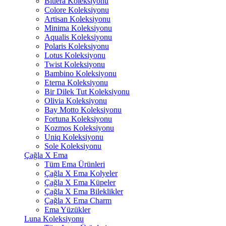
Bluera Koleksiyonu
Colore Koleksiyonu
Artisan Koleksiyonu
Minima Koleksiyonu
Aqualis Koleksiyonu
Polaris Koleksiyonu
Lotus Koleksiyonu
Twist Koleksiyonu
Bambino Koleksiyonu
Eterna Koleksiyonu
Bir Dilek Tut Koleksiyonu
Olivia Koleksiyonu
Bay Motto Koleksiyonu
Fortuna Koleksiyonu
Kozmos Koleksiyonu
Uniq Koleksiyonu
Sole Koleksiyonu
Çağla X Ema
Tüm Ema Ürünleri
Çağla X Ema Kolyeler
Çağla X Ema Küpeler
Çağla X Ema Bileklikler
Çağla X Ema Charm
Ema Yüzükler
Luna Koleksiyonu