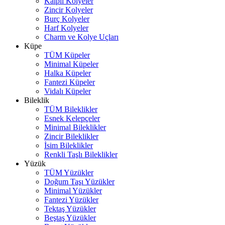
Kalpli Kolyeler
Zincir Kolyeler
Burç Kolyeler
Harf Kolyeler
Charm ve Kolye Uçları
Küpe
TÜM Küpeler
Minimal Küpeler
Halka Küpeler
Fantezi Küpeler
Vidalı Küpeler
Bileklik
TÜM Bileklikler
Esnek Kelepçeler
Minimal Bileklikler
Zincir Bileklikler
İsim Bileklikler
Renkli Taşlı Bileklikler
Yüzük
TÜM Yüzükler
Doğum Taşı Yüzükler
Minimal Yüzükler
Fantezi Yüzükler
Tektaş Yüzükler
Beştaş Yüzükler