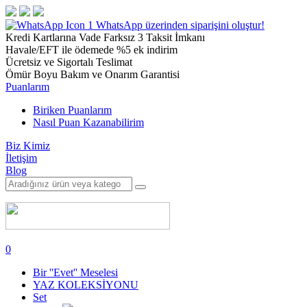
1
WhatsApp üzerinden siparişini oluştur!
Kredi Kartlarına Vade Farksız 3 Taksit İmkanı
Havale/EFT ile ödemede %5 ek indirim
Ücretsiz ve Sigortalı Teslimat
Ömür Boyu Bakım ve Onarım Garantisi
Puanlarım
Biriken Puanlarım
Nasıl Puan Kazanabilirim
Biz Kimiz
İletişim
Blog
0
Bir ''Evet'' Meselesi
YAZ KOLEKSİYONU
Set