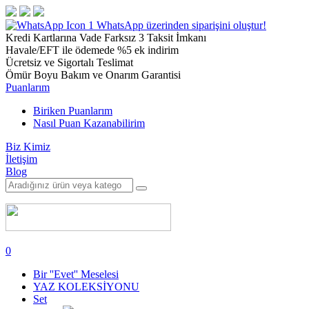
1
WhatsApp üzerinden siparişini oluştur!
Kredi Kartlarına Vade Farksız 3 Taksit İmkanı
Havale/EFT ile ödemede %5 ek indirim
Ücretsiz ve Sigortalı Teslimat
Ömür Boyu Bakım ve Onarım Garantisi
Puanlarım
Biriken Puanlarım
Nasıl Puan Kazanabilirim
Biz Kimiz
İletişim
Blog
0
Bir ''Evet'' Meselesi
YAZ KOLEKSİYONU
Set