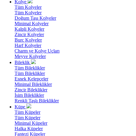
Kolye
Tüm Kolyeler
Tüm Kolyeler
Doğum Taşı Kolyeler
Minimal Kolyeler
Kalpli Kolyeler
Zincir Kolyeler
Burç Kolyeler
Harf Kolyeler
Charm ve Kolye Uçları
Meyve Kolyeler
Bileklik
Tüm Bileklikler
Tüm Bileklikler
Esnek Kelepçeler
Minimal Bileklikler
Zincir Bileklikler
İsim Bileklikler
Renkli Taşlı Bileklikler
Küpe
Tüm Küpeler
Tüm Küpeler
Minimal Küpeler
Halka Küpeler
Fantezi Küpeler