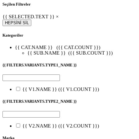
Seçilen Filtreler
{{ SELECTED.TEXT }} ×
HEPSİNİ SİL
Kategoriler
{{ CAT.NAME }}
({{ CAT.COUNT }})
{{ SUB.NAME }}
({{ SUB.COUNT }})
{{ FILTERS.VARIANTS.TYPE1_NAME }}
{{ V1.NAME }}
({{ V1.COUNT }})
{{ FILTERS.VARIANTS.TYPE2_NAME }}
{{ V2.NAME }}
({{ V2.COUNT }})
Marka