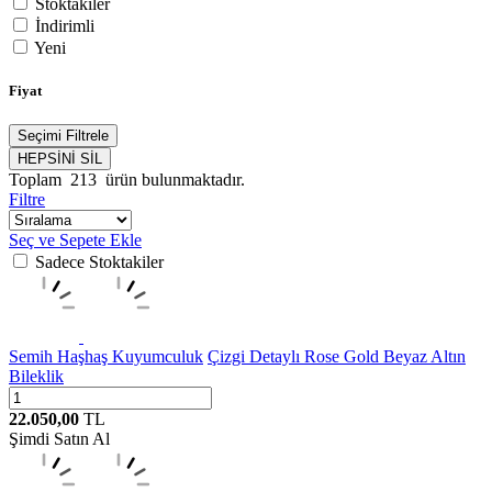
Stoktakiler
İndirimli
Yeni
Fiyat
Seçimi Filtrele
HEPSİNİ SİL
Toplam
213
ürün bulunmaktadır.
Filtre
Seç ve Sepete Ekle
Sadece Stoktakiler
Semih Haşhaş Kuyumculuk
Çizgi Detaylı Rose Gold Beyaz Altın
Bileklik
22.050,00
TL
Şimdi Satın Al