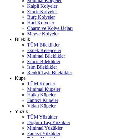
Minimal Kolyeler
Kalpli Kolyeler
Zincir Kolyeler
Burç Kolyeler
Harf Kolyeler
Charm ve Kolye Uçları
Meyve Kolyeler
Bileklik
TÜM Bileklikler
Esnek Kelepçeler
Minimal Bileklikler
Zincir Bileklikler
İsim Bileklikler
Renkli Taşlı Bileklikler
Küpe
TÜM Küpeler
Minimal Küpeler
Halka Küpeler
Fantezi Küpeler
Vidalı Küpeler
Yüzük
TÜM Yüzükler
Doğum Taşı Yüzükler
Minimal Yüzükler
Fantezi Yüzükler