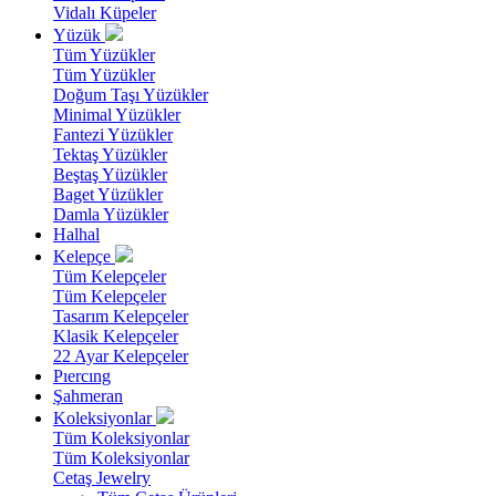
Vidalı Küpeler
Yüzük
Tüm Yüzükler
Tüm Yüzükler
Doğum Taşı Yüzükler
Minimal Yüzükler
Fantezi Yüzükler
Tektaş Yüzükler
Beştaş Yüzükler
Baget Yüzükler
Damla Yüzükler
Halhal
Kelepçe
Tüm Kelepçeler
Tüm Kelepçeler
Tasarım Kelepçeler
Klasik Kelepçeler
22 Ayar Kelepçeler
Pıercıng
Şahmeran
Koleksiyonlar
Tüm Koleksiyonlar
Tüm Koleksiyonlar
Cetaş Jewelry