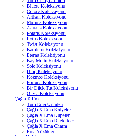
Tüm Cetaş Ürünleri
Bluera Koleksiyonu
Colore Koleksiyonu
Artisan Koleksiyonu
Minima Koleksiyonu
Aqualis Koleksiyonu
Polaris Koleksiyonu
Lotus Koleksiyonu
Twist Koleksiyonu
Bambino Koleksiyonu
Eterna Koleksiyonu
Bay Motto Koleksiyonu
Sole Koleksiyonu
Uniq Koleksiyonu
Kozmos Koleksiyonu
Fortuna Koleksiyonu
Bir Dilek Tut Koleksiyonu
Olivia Koleksiyonu
Çağla X Ema
Tüm Ema Ürünleri
Çağla X Ema Kolyeler
Çağla X Ema Küpeler
Çağla X Ema Bileklikler
Çağla X Ema Charm
Ema Yüzükler