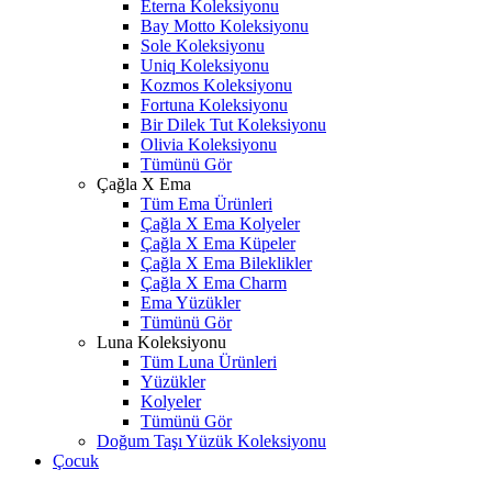
Eterna Koleksiyonu
Bay Motto Koleksiyonu
Sole Koleksiyonu
Uniq Koleksiyonu
Kozmos Koleksiyonu
Fortuna Koleksiyonu
Bir Dilek Tut Koleksiyonu
Olivia Koleksiyonu
Tümünü Gör
Çağla X Ema
Tüm Ema Ürünleri
Çağla X Ema Kolyeler
Çağla X Ema Küpeler
Çağla X Ema Bileklikler
Çağla X Ema Charm
Ema Yüzükler
Tümünü Gör
Luna Koleksiyonu
Tüm Luna Ürünleri
Yüzükler
Kolyeler
Tümünü Gör
Doğum Taşı Yüzük Koleksiyonu
Çocuk