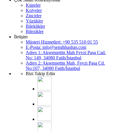
Küpeler
Kolyeler
Zincirler
Yüzükler
Bileklikler
Bilezikler
İletişim
Müşteri Hizmetleri: +90 535 510 01 55
E-Posta:
info@semihhashas.com
Adres 1: Akşemsettin Mah Fevzi Paşa Cad.
No: 149, 34080 Fatih/İstanbul
Adres 2: Akşemsettin Mah, Fevzi Paşa Cd.
No:107, 34080 Fatih/İstanbul
Bizi Takip Edin