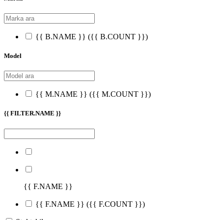
{{ B.NAME }}
({{ B.COUNT }})
Model
{{ M.NAME }}
({{ M.COUNT }})
{{ FILTER.NAME }}
{{ F.NAME }}
{{ F.NAME }}
({{ F.COUNT }})