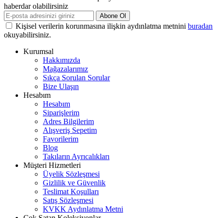
haberdar olabilirsiniz
Abone Ol
Kişisel verilerin korunmasına ilişkin aydınlatma metnini
buradan
okuyabilirsiniz.
Kurumsal
Hakkımızda
Mağazalarımız
Sıkça Sorulan Sorular
Bize Ulaşın
Hesabım
Hesabım
Siparişlerim
Adres Bilgilerim
Alışveriş Sepetim
Favorilerim
Blog
Takıların Ayrıcalıkları
Müşteri Hizmetleri
Üyelik Sözleşmesi
Gizlilik ve Güvenlik
Teslimat Koşulları
Satış Sözleşmesi
KVKK Aydınlatma Metni
Çok Satan Koleksiyonlar