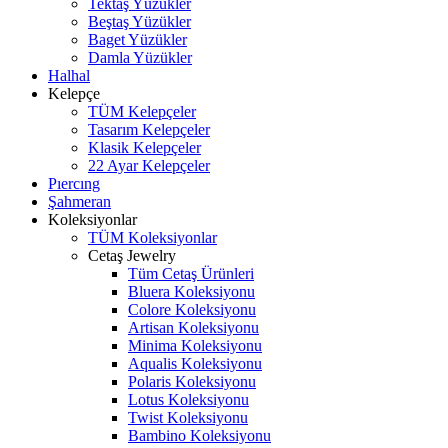
Tektaş Yüzükler
Beştaş Yüzükler
Baget Yüzükler
Damla Yüzükler
Halhal
Kelepçe
TÜM Kelepçeler
Tasarım Kelepçeler
Klasik Kelepçeler
22 Ayar Kelepçeler
Pıercıng
Şahmeran
Koleksiyonlar
TÜM Koleksiyonlar
Cetaş Jewelry
Tüm Cetaş Ürünleri
Bluera Koleksiyonu
Colore Koleksiyonu
Artisan Koleksiyonu
Minima Koleksiyonu
Aqualis Koleksiyonu
Polaris Koleksiyonu
Lotus Koleksiyonu
Twist Koleksiyonu
Bambino Koleksiyonu