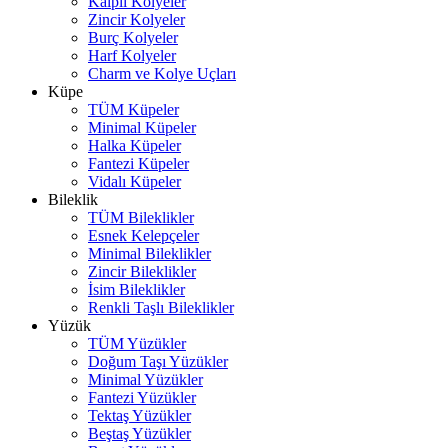
Kalpli Kolyeler
Zincir Kolyeler
Burç Kolyeler
Harf Kolyeler
Charm ve Kolye Uçları
Küpe
TÜM Küpeler
Minimal Küpeler
Halka Küpeler
Fantezi Küpeler
Vidalı Küpeler
Bileklik
TÜM Bileklikler
Esnek Kelepçeler
Minimal Bileklikler
Zincir Bileklikler
İsim Bileklikler
Renkli Taşlı Bileklikler
Yüzük
TÜM Yüzükler
Doğum Taşı Yüzükler
Minimal Yüzükler
Fantezi Yüzükler
Tektaş Yüzükler
Beştaş Yüzükler