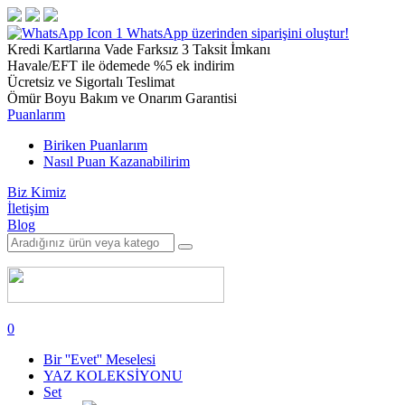
1
WhatsApp üzerinden siparişini oluştur!
Kredi Kartlarına Vade Farksız 3 Taksit İmkanı
Havale/EFT ile ödemede %5 ek indirim
Ücretsiz ve Sigortalı Teslimat
Ömür Boyu Bakım ve Onarım Garantisi
Puanlarım
Biriken Puanlarım
Nasıl Puan Kazanabilirim
Biz Kimiz
İletişim
Blog
0
Bir ''Evet'' Meselesi
YAZ KOLEKSİYONU
Set