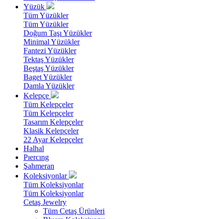
Yüzük
Tüm Yüzükler
Tüm Yüzükler
Doğum Taşı Yüzükler
Minimal Yüzükler
Fantezi Yüzükler
Tektaş Yüzükler
Beştaş Yüzükler
Baget Yüzükler
Damla Yüzükler
Kelepçe
Tüm Kelepçeler
Tüm Kelepçeler
Tasarım Kelepçeler
Klasik Kelepçeler
22 Ayar Kelepçeler
Halhal
Pıercıng
Şahmeran
Koleksiyonlar
Tüm Koleksiyonlar
Tüm Koleksiyonlar
Cetaş Jewelry
Tüm Cetaş Ürünleri