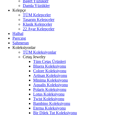
Baget Yüzükler
Damla Yüzükler
Kelepçe
TÜM Kelepçeler
Tasarım Kelepçeler
Klasik Kelepçeler
22 Ayar Kelepçeler
Halhal
Pıercıng
Şahmeran
Koleksiyonlar
TÜM Koleksiyonlar
Cetaş Jewelry
Tüm Cetaş Ürünleri
Bluera Koleksiyonu
Colore Koleksiyonu
Artisan Koleksiyonu
Minima Koleksiyonu
Aqualis Koleksiyonu
Polaris Koleksiyonu
Lotus Koleksiyonu
Twist Koleksiyonu
Bambino Koleksiyonu
Eterna Koleksiyonu
Bir Dilek Tut Koleksiyonu