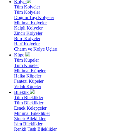
Kolye
Tüm Kolyeler
Tüm Kolyeler
Doğum Taşı Kolyeler
Minimal Kolyeler
Kalpli Kolyeler
Zincir Kolyeler
Burç Kolyeler
Harf Kolyeler
Charm ve Kolye Uçları
Küpe
Tüm Küpeler
Tüm Küpeler
Minimal Küpeler
Halka Küpeler
Fantezi Küpeler
Vidalı Küpeler
Bileklik
Tüm Bileklikler
Tüm Bileklikler
Esnek Kelepçeler
Minimal Bileklikler
Zincir Bileklikler
İsim Bileklikler
Renkli Taşlı Bileklikler