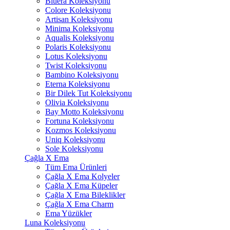
Bluera Koleksiyonu
Colore Koleksiyonu
Artisan Koleksiyonu
Minima Koleksiyonu
Aqualis Koleksiyonu
Polaris Koleksiyonu
Lotus Koleksiyonu
Twist Koleksiyonu
Bambino Koleksiyonu
Eterna Koleksiyonu
Bir Dilek Tut Koleksiyonu
Olivia Koleksiyonu
Bay Motto Koleksiyonu
Fortuna Koleksiyonu
Kozmos Koleksiyonu
Uniq Koleksiyonu
Sole Koleksiyonu
Çağla X Ema
Tüm Ema Ürünleri
Çağla X Ema Kolyeler
Çağla X Ema Küpeler
Çağla X Ema Bileklikler
Çağla X Ema Charm
Ema Yüzükler
Luna Koleksiyonu