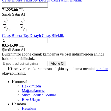
Cetaş
Bluera Yıldız Ay Detaylı Cetaş Altın Bileklik
71.225,00
TL
Şimdi Satın Al
Cetaş
Bluera Taş Detaylı Cetaş Bileklik
83.545,00
TL
Şimdi Satın Al
Bültenimize abone olarak kampanya ve özel indirimlerden anında
haberdar olabilirsiniz
Abone Ol
Kişisel verilerin korunmasına ilişkin aydınlatma metnini
buradan
okuyabilirsiniz.
Kurumsal
Hakkımızda
Mağazalarımız
Sıkça Sorulan Sorular
Bize Ulaşın
Hesabım
Hesabım