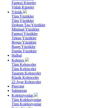
Fantezi Küpeler
Vidalı Küpeler
Yüzük
Tüm Yüzükler
Tüm Yüzükler
Doğum Taşı Yüzükler
Minimal Yüzükler
Fantezi Yüzükler
Tektaş Yüzükler
Beştaş Yüzükler
Baget Yüzükler
Damla Yüzükler
Halhal
Kelepçe
Tüm Kelepçeler
Tüm Kelepçeler
Tasarım Kelepçeler
Klasik Kelepçeler
22 Ayar Kelepçeler
Pıercıng
Şahmeran
Koleksiyonlar
Tüm Koleksiyonlar
Tüm Koleksiyonlar