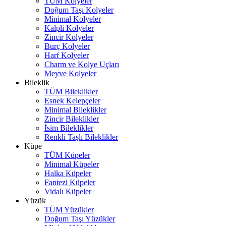
TÜM Kolyeler
Doğum Taşı Kolyeler
Minimal Kolyeler
Kalpli Kolyeler
Zincir Kolyeler
Burç Kolyeler
Harf Kolyeler
Charm ve Kolye Uçları
Meyve Kolyeler
Bileklik
TÜM Bileklikler
Esnek Kelepçeler
Minimal Bileklikler
Zincir Bileklikler
İsim Bileklikler
Renkli Taşlı Bileklikler
Küpe
TÜM Küpeler
Minimal Küpeler
Halka Küpeler
Fantezi Küpeler
Vidalı Küpeler
Yüzük
TÜM Yüzükler
Doğum Taşı Yüzükler