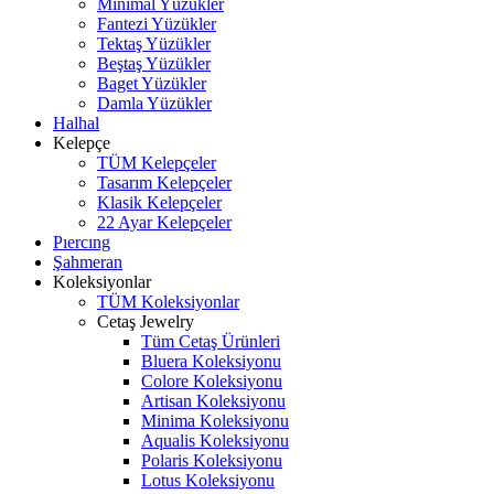
Minimal Yüzükler
Fantezi Yüzükler
Tektaş Yüzükler
Beştaş Yüzükler
Baget Yüzükler
Damla Yüzükler
Halhal
Kelepçe
TÜM Kelepçeler
Tasarım Kelepçeler
Klasik Kelepçeler
22 Ayar Kelepçeler
Pıercıng
Şahmeran
Koleksiyonlar
TÜM Koleksiyonlar
Cetaş Jewelry
Tüm Cetaş Ürünleri
Bluera Koleksiyonu
Colore Koleksiyonu
Artisan Koleksiyonu
Minima Koleksiyonu
Aqualis Koleksiyonu
Polaris Koleksiyonu
Lotus Koleksiyonu