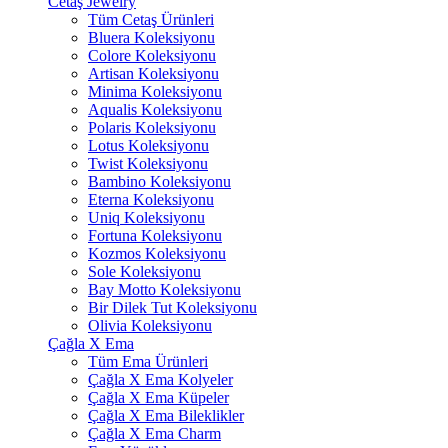
Cetaş Jewelry
Tüm Cetaş Ürünleri
Bluera Koleksiyonu
Colore Koleksiyonu
Artisan Koleksiyonu
Minima Koleksiyonu
Aqualis Koleksiyonu
Polaris Koleksiyonu
Lotus Koleksiyonu
Twist Koleksiyonu
Bambino Koleksiyonu
Eterna Koleksiyonu
Uniq Koleksiyonu
Fortuna Koleksiyonu
Kozmos Koleksiyonu
Sole Koleksiyonu
Bay Motto Koleksiyonu
Bir Dilek Tut Koleksiyonu
Olivia Koleksiyonu
Çağla X Ema
Tüm Ema Ürünleri
Çağla X Ema Kolyeler
Çağla X Ema Küpeler
Çağla X Ema Bileklikler
Çağla X Ema Charm