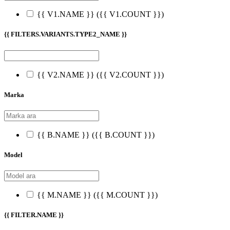
{{ V1.NAME }}
({{ V1.COUNT }})
{{ FILTERS.VARIANTS.TYPE2_NAME }}
{{ V2.NAME }}
({{ V2.COUNT }})
Marka
{{ B.NAME }}
({{ B.COUNT }})
Model
{{ M.NAME }}
({{ M.COUNT }})
{{ FILTER.NAME }}