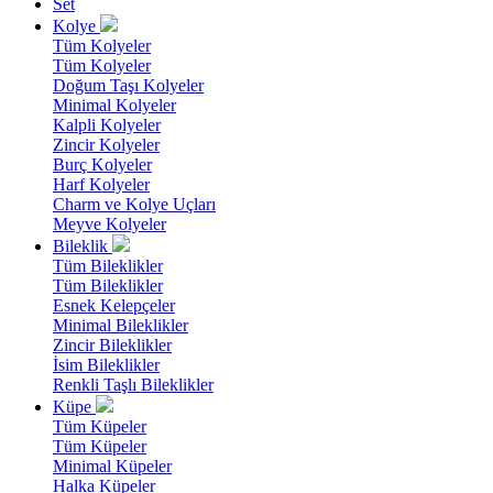
Set
Kolye
Tüm Kolyeler
Tüm Kolyeler
Doğum Taşı Kolyeler
Minimal Kolyeler
Kalpli Kolyeler
Zincir Kolyeler
Burç Kolyeler
Harf Kolyeler
Charm ve Kolye Uçları
Meyve Kolyeler
Bileklik
Tüm Bileklikler
Tüm Bileklikler
Esnek Kelepçeler
Minimal Bileklikler
Zincir Bileklikler
İsim Bileklikler
Renkli Taşlı Bileklikler
Küpe
Tüm Küpeler
Tüm Küpeler
Minimal Küpeler
Halka Küpeler