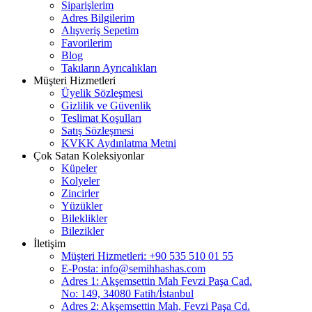
Siparişlerim
Adres Bilgilerim
Alışveriş Sepetim
Favorilerim
Blog
Takıların Ayrıcalıkları
Müşteri Hizmetleri
Üyelik Sözleşmesi
Gizlilik ve Güvenlik
Teslimat Koşulları
Satış Sözleşmesi
KVKK Aydınlatma Metni
Çok Satan Koleksiyonlar
Küpeler
Kolyeler
Zincirler
Yüzükler
Bileklikler
Bilezikler
İletişim
Müşteri Hizmetleri: +90 535 510 01 55
E-Posta:
info@semihhashas.com
Adres 1: Akşemsettin Mah Fevzi Paşa Cad.
No: 149, 34080 Fatih/İstanbul
Adres 2: Akşemsettin Mah, Fevzi Paşa Cd.