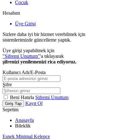
Çocuk
Hesabım
Üye Girişi
Sizlere daha iyi bir hizmet verebilmek için
sistemlerimizde güncelleme yaptık.
Üye girişi yapabilmek için
"Şifremi Unuttum"
'a tıklayarak
şifrenizi yenilemenizi rica ediyoruz.
Kullanıcı Adı/E-Posta
Şifre
Beni Hatırla
Şifremi Unuttum
Kayıt Ol
Giriş Yap
Sepetim
Anasayfa
Bileklik
Esnek Minimal Kelepçe