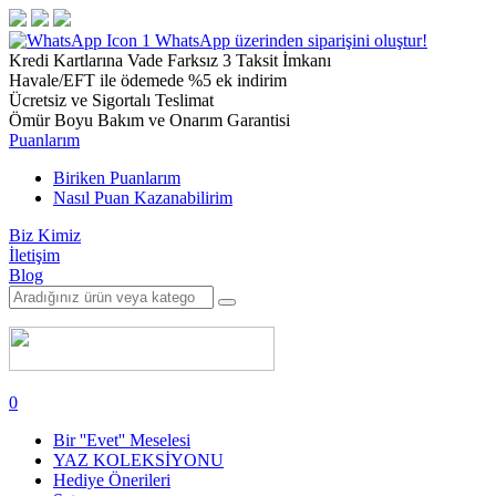
1
WhatsApp üzerinden siparişini oluştur!
Kredi Kartlarına Vade Farksız 3 Taksit İmkanı
Havale/EFT ile ödemede %5 ek indirim
Ücretsiz ve Sigortalı Teslimat
Ömür Boyu Bakım ve Onarım Garantisi
Puanlarım
Biriken Puanlarım
Nasıl Puan Kazanabilirim
Biz Kimiz
İletişim
Blog
0
Bir ''Evet'' Meselesi
YAZ KOLEKSİYONU
Hediye Önerileri