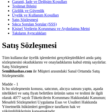
Garanti, İade ve Değişim Koşulları
Teslimat Bilgisi
Gizlilik ve Güvenlik
Üyelik ve Kullanım Koşulları
Satış Sözleşmesi
Sıkça Sorulan Sorular (SSS)
Kişisel Verilerin Korunması ve Aydınlatma Metni
Takıların Ayrıcalıkları
Satış Sözleşmesi
Tüm kullanıcılar üyelik işlemlerini gerçekleştirdikleri anda şatış
sözleşmesini okuduklarını ve onayladıklarını kabul etmiş sayılırlar.
Satış Sözleşmesi
Semihhashas.com
ile Müşteri arasındaki Sanal Ortamda Satış
Sözleşmesidir.
Madde - 1
Is bu sözleşmenin konusu, satıcının, alıcıya satısını yaptıı, aşaıda
nitelikleri ve satış fiyatı belirtilen ürünün satısı ve teslimi ile ilgili
olarak 4077 sayılı Tüketicilerin Korunması Hakkındaki Kanunun;
Mesafeli Sözleşmeleri Uygulama Esas ve Usulleri Hakkında
Yönetmelik hükümleri gereğince tarafların hak ve
yükümlülüklerinin kapsamaktadır.