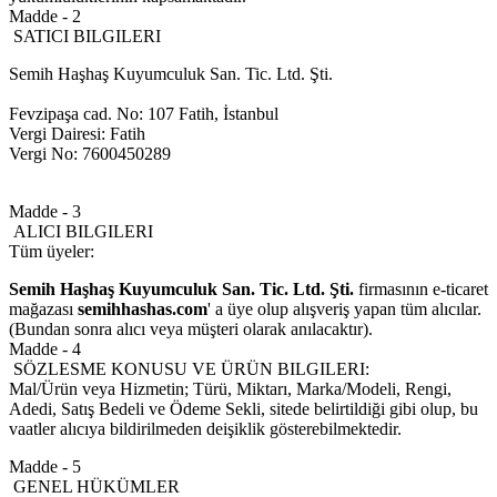
Madde - 2
SATICI BILGILERI
Semih Haşhaş Kuyumculuk San. Tic. Ltd. Şti.
Fevzipaşa cad. No: 107 Fatih, İstanbul
Vergi Dairesi: Fatih
Vergi No: 7600450289
Madde - 3
ALICI BILGILERI
Tüm üyeler:
Semih Haşhaş Kuyumculuk San. Tic. Ltd. Şti.
firmasının e-ticaret
mağazası
semihhashas.com
' a üye olup alışveriş yapan tüm alıcılar.
(Bundan sonra alıcı veya müşteri olarak anılacaktır).
Madde - 4
SÖZLESME KONUSU VE ÜRÜN BILGILERI:
Mal/Ürün veya Hizmetin; Türü, Miktarı, Marka/Modeli, Rengi,
Adedi, Satış Bedeli ve Ödeme Sekli, sitede belirtildiği gibi olup, bu
vaatler alıcıya bildirilmeden deişiklik gösterebilmektedir.
Madde - 5
GENEL HÜKÜMLER