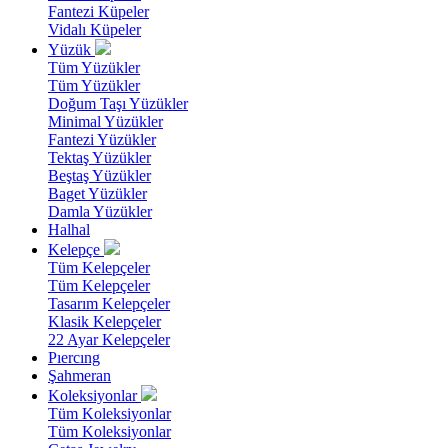
Fantezi Küpeler
Vidalı Küpeler
Yüzük
Tüm Yüzükler
Tüm Yüzükler
Doğum Taşı Yüzükler
Minimal Yüzükler
Fantezi Yüzükler
Tektaş Yüzükler
Beştaş Yüzükler
Baget Yüzükler
Damla Yüzükler
Halhal
Kelepçe
Tüm Kelepçeler
Tüm Kelepçeler
Tasarım Kelepçeler
Klasik Kelepçeler
22 Ayar Kelepçeler
Pıercıng
Şahmeran
Koleksiyonlar
Tüm Koleksiyonlar
Tüm Koleksiyonlar