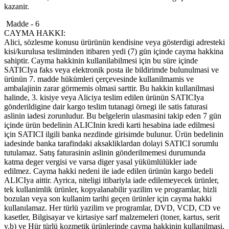
kazanir.
Madde - 6
CAYMA HAKKI:
Alici, sözlesme konusu ürürünün kendisine veya gösterdigi adresteki
kisi/kurulusa tesliminden itibaren yedi (7) gün içinde cayma hakkina
sahiptir. Cayma hakkinin kullanilabilmesi için bu süre içinde
SATICIya faks veya elektronik posta ile bildirimde bulunulmasi ve
ürünün 7. madde hükümleri çerçevesinde kullanilmamis ve
ambalajinin zarar görmemis olmasi sarttir. Bu hakkin kullanilmasi
halinde, 3. kisiye veya Aliciya teslim edilen ürünün SATICIya
gönderildigine dair kargo teslim tutanagi örnegi ile satis faturasi
aslinin iadesi zorunludur. Bu belgelerin ulasmasini takip eden 7 gün
içinde ürün bedelinin ALICInin kredi karti hesabina iade edilmesi
için SATICI ilgili banka nezdinde girisimde bulunur. Ürün bedelinin
iadesinde banka tarafindaki aksakliklardan dolayi SATICI sorumlu
tutulamaz. Satış faturasinin aslinin gönderilmemesi durumunda
katma deger vergisi ve varsa diger yasal yükümlülükler iade
edilmez. Cayma hakki nedeni ile iade edilen ürünün kargo bedeli
ALICIya aittir. Ayrica, niteligi itibariyla iade edilemeyecek ürünler,
tek kullanimlik ürünler, kopyalanabilir yazilim ve programlar, hizli
bozulan veya son kullanim tarihi geçen ürünler için cayma hakki
kullanılamaz. Her türlü yazilim ve programlar, DVD, VCD, CD ve
kasetler, Bilgisayar ve kirtasiye sarf malzemeleri (toner, kartus, serit
v.b) ve Hür türlü kozmetik ürünlerinde cayma hakkinin kullanilmasi,