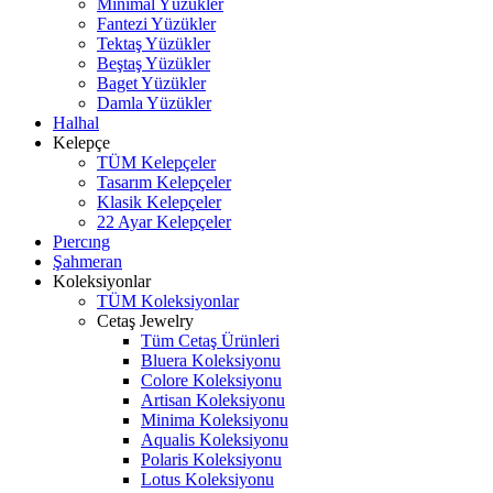
Minimal Yüzükler
Fantezi Yüzükler
Tektaş Yüzükler
Beştaş Yüzükler
Baget Yüzükler
Damla Yüzükler
Halhal
Kelepçe
TÜM Kelepçeler
Tasarım Kelepçeler
Klasik Kelepçeler
22 Ayar Kelepçeler
Pıercıng
Şahmeran
Koleksiyonlar
TÜM Koleksiyonlar
Cetaş Jewelry
Tüm Cetaş Ürünleri
Bluera Koleksiyonu
Colore Koleksiyonu
Artisan Koleksiyonu
Minima Koleksiyonu
Aqualis Koleksiyonu
Polaris Koleksiyonu
Lotus Koleksiyonu