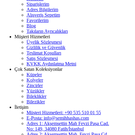
Siparişlerim
Adres Bilgilerim
Alışveriş Sepetim
Favorilerim
Blog
Takıların Ayrıcalıkları
Müşteri Hizmetleri
Üyelik Sözleşmesi
Gizlilik ve Güvenlik
Teslimat Koşulları
Satış Sözleşmesi
KVKK Aydınlatma Metni
Çok Satan Koleksiyonlar
Küpeler
Kolyeler
Zincirler
Yüzükler
Bileklikler
Bilezikler
İletişim
Müşteri Hizmetleri: +90 535 510 01 55
E-Posta:
info@semihhashas.com
Adres 1: Akşemsettin Mah Fevzi Paşa Cad.
No: 149, 34080 Fatih/İstanbul
Adres 2: Akşemsettin Mah, Fevzi Paşa Cd.