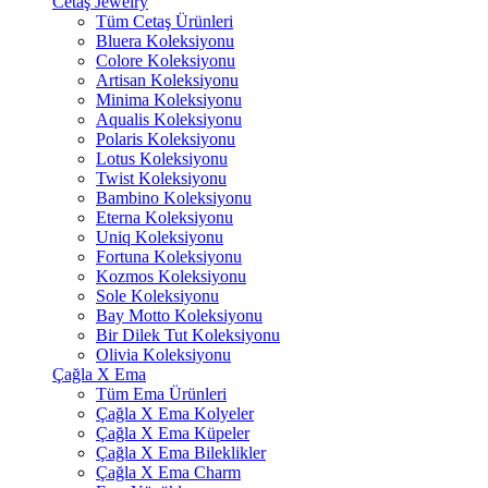
Cetaş Jewelry
Tüm Cetaş Ürünleri
Bluera Koleksiyonu
Colore Koleksiyonu
Artisan Koleksiyonu
Minima Koleksiyonu
Aqualis Koleksiyonu
Polaris Koleksiyonu
Lotus Koleksiyonu
Twist Koleksiyonu
Bambino Koleksiyonu
Eterna Koleksiyonu
Uniq Koleksiyonu
Fortuna Koleksiyonu
Kozmos Koleksiyonu
Sole Koleksiyonu
Bay Motto Koleksiyonu
Bir Dilek Tut Koleksiyonu
Olivia Koleksiyonu
Çağla X Ema
Tüm Ema Ürünleri
Çağla X Ema Kolyeler
Çağla X Ema Küpeler
Çağla X Ema Bileklikler
Çağla X Ema Charm