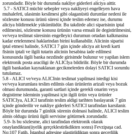
zorundadir. Böyle bir durumda nakliye giderleri aliciya aittir.
5.7 - SATICI mücbir sebepler veya nakliyeyi engelleyen hava
muhalefeti, ulasimin kesilmesi gibi olaganüstü durumlar nedeni ile
sözlesme konusu ürünü süresi içinde teslim edemez ise, durumu
aliciya bildirmekle yükümlüdür. Bu takdirde alici siparisinin iptal
edilmesini, sözlesme konusu ürünün varsa emsali ile degistirilmesini,
ve/veya teslimat süresinin engelleyici durumun ortadan kalkmasina
kadar ertelenmesi haklarindan birini kullanabilir. Alicinin siparisi
iptal etmesi halinde, SATICI 7 gün içinde aliciya ait kredi karti
fisinin iptali ve ilgili tutarin alicinin hesabina iade edilmesi
konusunda ilgili banka nezdinde girisimde bulunur ve yapilan islem
elektronik posta araciligi ile ALICIya bildirilir. Böyle bir durumda
ilgili bankadan kaynaklanan gecikmelerden dolayi SATICI sorumlu
tutulamaz.
5.8 - ALICI ve/veya ALICInin teslimat yapilmasi istedigi kisi
ve/veya kurumlara teslim edilmis olan ürünlerin arizali veya bozuk
olmasi durumunda, garanti sartlari içinde gerekli onarim veya
degistirme isleminin yapilmasi için ilgili ürün veya ürünler
SATICIya, ALICI tarafinin teslim aldigi tarihten baslayarak 7 gün
içinde gönderilir ve nakliye giderleri SATICI tarafindan karsilanir.
Böyle bir durumda 7 günlük sürenin dolmasi halinde, ALICI teslim
almis oldugu ürünü ilgili servisine götürmek zorundadir.
5.9- Is bu sözlesme, alici tarafindan elektronik olarak
onaylandiktan(üyelik gerçeklestirikdikten sonra) Fevzipaşa cad.
No:107 Fatih, İstanbul adresine ulastirildiktan sonra geçerlilik