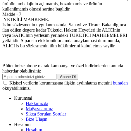
ürünün ambalajinin açilmamis, bozulmamis ve ürünün
kullanilmamis olmasi sartina baglidir.
Madde - 7
YETKİLİ MAHKEME:
Is bu sözlesmenin uygulanmasinda, Sanayi ve Ticaret Bakanliginca
ilan edilen degere kadar Tüketici Hakem Heyetleri ile ALICInin
veya SATICInin yerlesim yerindeki TÜKETICI MAHKEMELERI
yetkilidir. Siparisin elektronik ortamda onaylanmasi durumunda,
ALICI is bu sözlesmenin tüm hükümlerini kabul etmis sayilir.
Bültenimize abone olarak kampanya ve özel indirimlerden anında
haberdar olabilirsiniz
Abone Ol
Kişisel verilerin korunmasına ilişkin aydınlatma metnini
buradan
okuyabilirsiniz.
Kurumsal
Hakkımızda
Mağazalarımız
Sıkça Sorulan Sorular
Bize Ulaşın
Hesabım
Hesabım