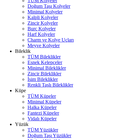
TÜM Kolyeler
Doğum Taşı Kolyeler
Minimal Kolyeler
Kalpli Kolyeler
Zincir Kolyeler
Burç Kolyeler
Harf Kolyeler
Charm ve Kolye Uçları
Meyve Kolyeler
Bileklik
TÜM Bileklikler
Esnek Kelepçeler
Minimal Bileklikler
Zincir Bileklikler
İsim Bileklikler
Renkli Taşlı Bileklikler
Küpe
TÜM Küpeler
Minimal Küpeler
Halka Küpeler
Fantezi Küpeler
Vidalı Küpeler
Yüzük
TÜM Yüzükler
Doğum Taşı Yüzükler