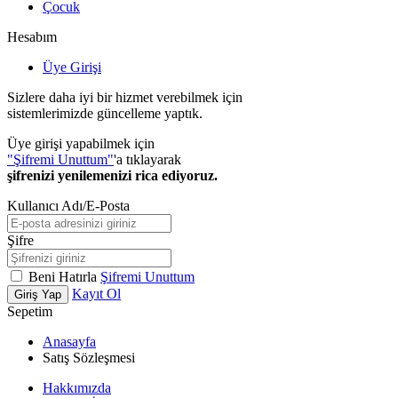
Çocuk
Hesabım
Üye Girişi
Sizlere daha iyi bir hizmet verebilmek için
sistemlerimizde güncelleme yaptık.
Üye girişi yapabilmek için
"Şifremi Unuttum"
'a tıklayarak
şifrenizi yenilemenizi rica ediyoruz.
Kullanıcı Adı/E-Posta
Şifre
Beni Hatırla
Şifremi Unuttum
Kayıt Ol
Giriş Yap
Sepetim
Anasayfa
Satış Sözleşmesi
Hakkımızda