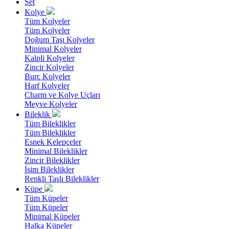
Set
Kolye
Tüm Kolyeler
Tüm Kolyeler
Doğum Taşı Kolyeler
Minimal Kolyeler
Kalpli Kolyeler
Zincir Kolyeler
Burç Kolyeler
Harf Kolyeler
Charm ve Kolye Uçları
Meyve Kolyeler
Bileklik
Tüm Bileklikler
Tüm Bileklikler
Esnek Kelepçeler
Minimal Bileklikler
Zincir Bileklikler
İsim Bileklikler
Renkli Taşlı Bileklikler
Küpe
Tüm Küpeler
Tüm Küpeler
Minimal Küpeler
Halka Küpeler