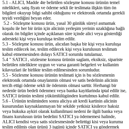
5.1 - ALICI, Madde 4te belirtilen sözleşme konusu ürünün temel
nitelikleri, satış fiyatı ve ödeme sekli ile teslimata ilişkin tüm ön
bilgileri okuyup bilgi sahibi olduğunu ve elektronik ortamda gerekli
teyidi verdiğini beyan eder.
5.2 - Sözleşme konusu ürün, yasal 30 günlük süreyi asmamak
koşulu ile her bir ürün için alicinin yerleşim yerinin uzaklığına bağlı
olarak ön bilgiler içinde açıklanan süre içinde alici veya gösterdiği
adresteki kişi veya kuruluşa teslim edilir.
5.3 - Sözleşme konusu ürün, alıcıdan başka bir kişi veya kuruluşa
teslim edilecek ise, teslim edilecek kişi veya kurulusun teslimatı
kabul etmemesinden dolayı SATICI sorumlu tutulamaz.
5.4 " SATICI , sözlesme konusu ürünün saglam, eksiksiz, sipariste
belirtilen niteliklere uygun ve varsa garanti belgeleri ve kullanim
kilavuzlari ile birlikte teslim edilmesinden sorumludur.
5.5 - Sözlesme konusu ürünün teslimati için is bu sözlesmenin
elektronik ortamda onaylanmis olmasi ve satis bedelinin alicinin
tercih ettigi ödeme sekli ile ödenmis olmasi sarttir. Herhangi bir
nedenle ürün bedeli ödenmez veya banka kayitlarinda iptal edilir ise,
SATICI ürünün teslimi yükümlülügünden kurtulmus kabul edilir.
5.6 - Ürünün tesliminden sonra aliciya ait kredi kartinin alicinin
kusurundan kaynaklanmayan bir sekilde yetkisiz kisilerce haksiz
veya hukuka aykiri olarak kullanilmasi nedeni ile ilgili banka veya
finans kurulusun ürün bedelini SATICI ya ödememesi halinde,
ALICI kendisi veya satis sözlesmesinde belirttigi kisi veya kuruma
teslim edilmis olan ürünü 3 isgünü içinde SATICI ya göndermek