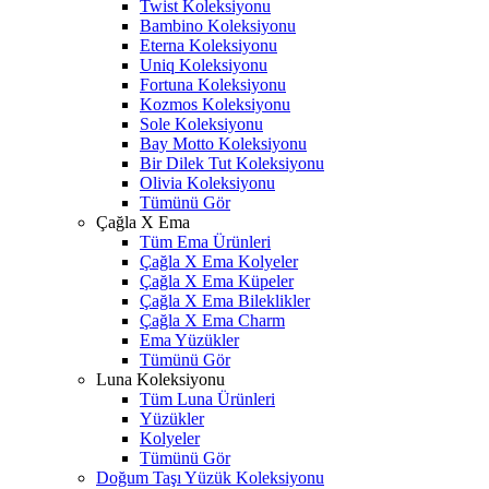
Twist Koleksiyonu
Bambino Koleksiyonu
Eterna Koleksiyonu
Uniq Koleksiyonu
Fortuna Koleksiyonu
Kozmos Koleksiyonu
Sole Koleksiyonu
Bay Motto Koleksiyonu
Bir Dilek Tut Koleksiyonu
Olivia Koleksiyonu
Tümünü Gör
Çağla X Ema
Tüm Ema Ürünleri
Çağla X Ema Kolyeler
Çağla X Ema Küpeler
Çağla X Ema Bileklikler
Çağla X Ema Charm
Ema Yüzükler
Tümünü Gör
Luna Koleksiyonu
Tüm Luna Ürünleri
Yüzükler
Kolyeler
Tümünü Gör
Doğum Taşı Yüzük Koleksiyonu