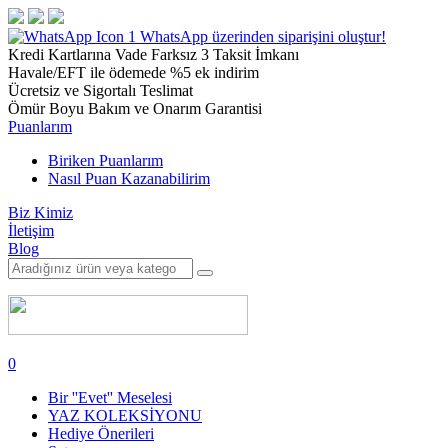
1
WhatsApp üzerinden siparişini oluştur!
Kredi Kartlarına Vade Farksız 3 Taksit İmkanı
Havale/EFT ile ödemede %5 ek indirim
Ücretsiz ve Sigortalı Teslimat
Ömür Boyu Bakım ve Onarım Garantisi
Puanlarım
Biriken Puanlarım
Nasıl Puan Kazanabilirim
Biz Kimiz
İletişim
Blog
0
Bir ''Evet'' Meselesi
YAZ KOLEKSİYONU
Hediye Önerileri