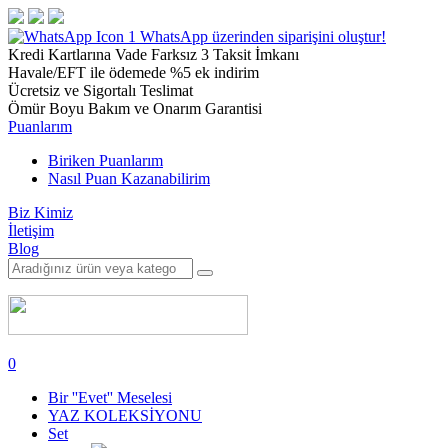
1
WhatsApp üzerinden siparişini oluştur!
Kredi Kartlarına Vade Farksız 3 Taksit İmkanı
Havale/EFT ile ödemede %5 ek indirim
Ücretsiz ve Sigortalı Teslimat
Ömür Boyu Bakım ve Onarım Garantisi
Puanlarım
Biriken Puanlarım
Nasıl Puan Kazanabilirim
Biz Kimiz
İletişim
Blog
0
Bir ''Evet'' Meselesi
YAZ KOLEKSİYONU
Set