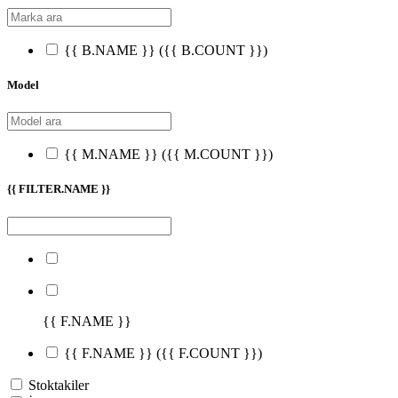
{{ B.NAME }}
({{ B.COUNT }})
Model
{{ M.NAME }}
({{ M.COUNT }})
{{ FILTER.NAME }}
{{ F.NAME }}
{{ F.NAME }}
({{ F.COUNT }})
Stoktakiler