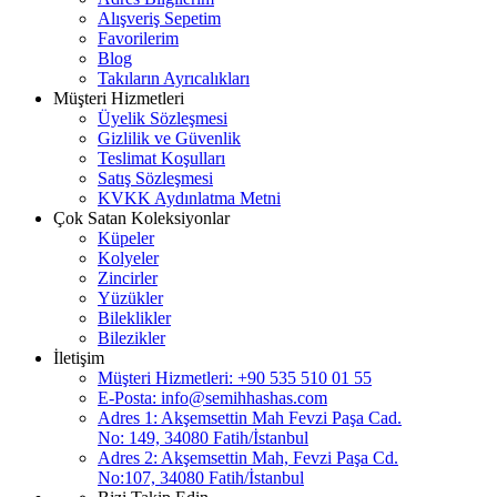
Alışveriş Sepetim
Favorilerim
Blog
Takıların Ayrıcalıkları
Müşteri Hizmetleri
Üyelik Sözleşmesi
Gizlilik ve Güvenlik
Teslimat Koşulları
Satış Sözleşmesi
KVKK Aydınlatma Metni
Çok Satan Koleksiyonlar
Küpeler
Kolyeler
Zincirler
Yüzükler
Bileklikler
Bilezikler
İletişim
Müşteri Hizmetleri: +90 535 510 01 55
E-Posta:
info@semihhashas.com
Adres 1: Akşemsettin Mah Fevzi Paşa Cad.
No: 149, 34080 Fatih/İstanbul
Adres 2: Akşemsettin Mah, Fevzi Paşa Cd.
No:107, 34080 Fatih/İstanbul