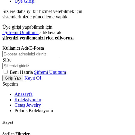
Üye Girişi
Sizlere daha iyi bir hizmet verebilmek için
sistemlerimizde güncelleme yaptık.
Üye girişi yapabilmek için
"Şifremi Unuttum"
'a tıklayarak
şifrenizi yenilemenizi rica ediyoruz.
Kullanıcı Adı/E-Posta
Şifre
Beni Hatırla
Şifremi Unuttum
Kayıt Ol
Giriş Yap
Sepetim
Anasayfa
Koleksiyonlar
Cetaş Jewelry
Polaris Koleksiyonu
Kapat
Seçilen Filtreler