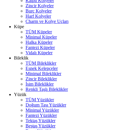
Kalpli Kolyeler
Zincir Kolyeler
Burç Kolyeler
Harf Kolyeler
Charm ve Kolye Uçları
Küpe
TÜM Küpeler
Minimal Küpeler
Halka Küpeler
Fantezi Küpeler
Vidalı Küpeler
Bileklik
TÜM Bileklikler
Esnek Kelepçeler
Minimal Bileklikler
Zincir Bileklikler
İsim Bileklikler
Renkli Taşlı Bileklikler
Yüzük
TÜM Yüzükler
Doğum Taşı Yüzükler
Minimal Yüzükler
Fantezi Yüzükler
Tektaş Yüzükler
Beştaş Yüzükler