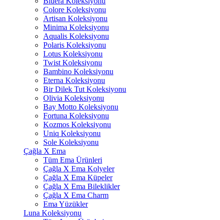
Bluera Koleksiyonu
Colore Koleksiyonu
Artisan Koleksiyonu
Minima Koleksiyonu
Aqualis Koleksiyonu
Polaris Koleksiyonu
Lotus Koleksiyonu
Twist Koleksiyonu
Bambino Koleksiyonu
Eterna Koleksiyonu
Bir Dilek Tut Koleksiyonu
Olivia Koleksiyonu
Bay Motto Koleksiyonu
Fortuna Koleksiyonu
Kozmos Koleksiyonu
Uniq Koleksiyonu
Sole Koleksiyonu
Çağla X Ema
Tüm Ema Ürünleri
Çağla X Ema Kolyeler
Çağla X Ema Küpeler
Çağla X Ema Bileklikler
Çağla X Ema Charm
Ema Yüzükler
Luna Koleksiyonu