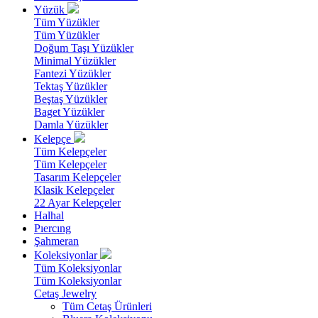
Yüzük
Tüm Yüzükler
Tüm Yüzükler
Doğum Taşı Yüzükler
Minimal Yüzükler
Fantezi Yüzükler
Tektaş Yüzükler
Beştaş Yüzükler
Baget Yüzükler
Damla Yüzükler
Kelepçe
Tüm Kelepçeler
Tüm Kelepçeler
Tasarım Kelepçeler
Klasik Kelepçeler
22 Ayar Kelepçeler
Halhal
Pıercıng
Şahmeran
Koleksiyonlar
Tüm Koleksiyonlar
Tüm Koleksiyonlar
Cetaş Jewelry
Tüm Cetaş Ürünleri