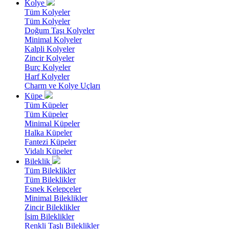
Kolye
Tüm Kolyeler
Tüm Kolyeler
Doğum Taşı Kolyeler
Minimal Kolyeler
Kalpli Kolyeler
Zincir Kolyeler
Burç Kolyeler
Harf Kolyeler
Charm ve Kolye Uçları
Küpe
Tüm Küpeler
Tüm Küpeler
Minimal Küpeler
Halka Küpeler
Fantezi Küpeler
Vidalı Küpeler
Bileklik
Tüm Bileklikler
Tüm Bileklikler
Esnek Kelepçeler
Minimal Bileklikler
Zincir Bileklikler
İsim Bileklikler
Renkli Taşlı Bileklikler