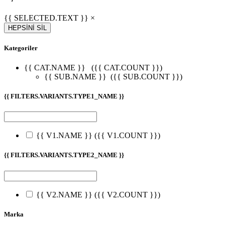
{{ SELECTED.TEXT }} ×
HEPSİNİ SİL
Kategoriler
{{ CAT.NAME }}
({{ CAT.COUNT }})
{{ SUB.NAME }}
({{ SUB.COUNT }})
{{ FILTERS.VARIANTS.TYPE1_NAME }}
{{ V1.NAME }}
({{ V1.COUNT }})
{{ FILTERS.VARIANTS.TYPE2_NAME }}
{{ V2.NAME }}
({{ V2.COUNT }})
Marka