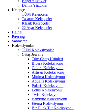
Baget Yüzükler
Damla Yüzükler
Kelepçe
TÜM Kelepçeler
Tasarım Kelepçeler
Klasik Kelepçeler
22 Ayar Kelepçeler
Halhal
Pıercıng
Şahmeran
Koleksiyonlar
TÜM Koleksiyonlar
Cetaş Jewelry
Tüm Cetaş Ürünleri
Bluera Koleksiyonu
Colore Koleksiyonu
Artisan Koleksiyonu
Minima Koleksiyonu
Aqualis Koleksiyonu
Polaris Koleksiyonu
Lotus Koleksiyonu
Twist Koleksiyonu
Bambino Koleksiyonu
Eterna Koleksiyonu
Bir Dilek Tut Koleksiyonu