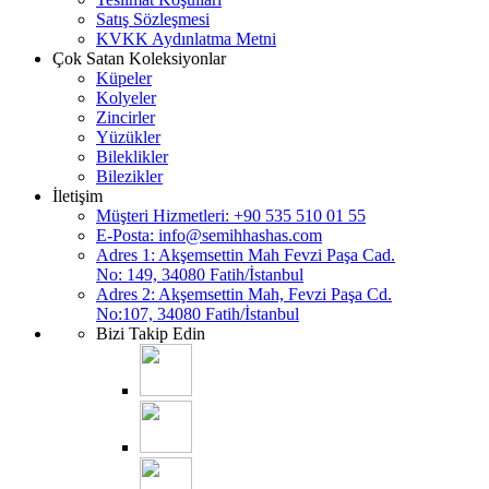
Satış Sözleşmesi
KVKK Aydınlatma Metni
Çok Satan Koleksiyonlar
Küpeler
Kolyeler
Zincirler
Yüzükler
Bileklikler
Bilezikler
İletişim
Müşteri Hizmetleri: +90 535 510 01 55
E-Posta:
info@semihhashas.com
Adres 1: Akşemsettin Mah Fevzi Paşa Cad.
No: 149, 34080 Fatih/İstanbul
Adres 2: Akşemsettin Mah, Fevzi Paşa Cd.
No:107, 34080 Fatih/İstanbul
Bizi Takip Edin