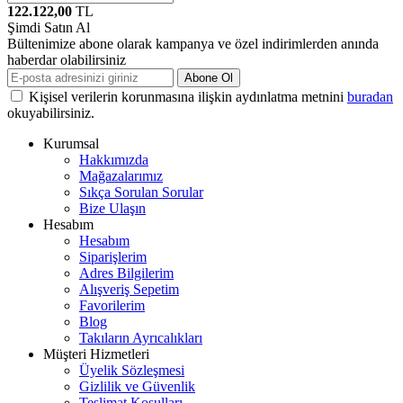
122.122,00
TL
Şimdi Satın Al
Bültenimize abone olarak kampanya ve özel indirimlerden anında
haberdar olabilirsiniz
Abone Ol
Kişisel verilerin korunmasına ilişkin aydınlatma metnini
buradan
okuyabilirsiniz.
Kurumsal
Hakkımızda
Mağazalarımız
Sıkça Sorulan Sorular
Bize Ulaşın
Hesabım
Hesabım
Siparişlerim
Adres Bilgilerim
Alışveriş Sepetim
Favorilerim
Blog
Takıların Ayrıcalıkları
Müşteri Hizmetleri
Üyelik Sözleşmesi
Gizlilik ve Güvenlik
Teslimat Koşulları