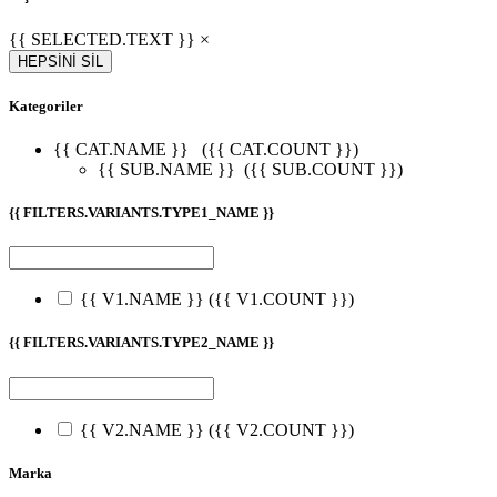
{{ SELECTED.TEXT }} ×
HEPSİNİ SİL
Kategoriler
{{ CAT.NAME }}
({{ CAT.COUNT }})
{{ SUB.NAME }}
({{ SUB.COUNT }})
{{ FILTERS.VARIANTS.TYPE1_NAME }}
{{ V1.NAME }}
({{ V1.COUNT }})
{{ FILTERS.VARIANTS.TYPE2_NAME }}
{{ V2.NAME }}
({{ V2.COUNT }})
Marka