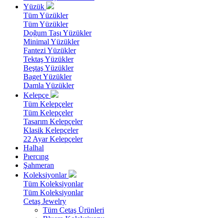
Yüzük
Tüm Yüzükler
Tüm Yüzükler
Doğum Taşı Yüzükler
Minimal Yüzükler
Fantezi Yüzükler
Tektaş Yüzükler
Beştaş Yüzükler
Baget Yüzükler
Damla Yüzükler
Kelepçe
Tüm Kelepçeler
Tüm Kelepçeler
Tasarım Kelepçeler
Klasik Kelepçeler
22 Ayar Kelepçeler
Halhal
Pıercıng
Şahmeran
Koleksiyonlar
Tüm Koleksiyonlar
Tüm Koleksiyonlar
Cetaş Jewelry
Tüm Cetaş Ürünleri