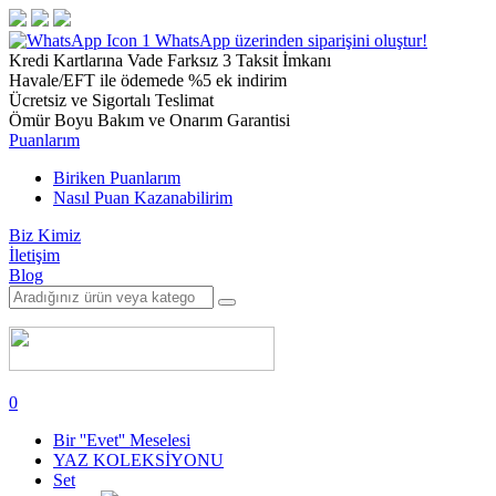
1
WhatsApp üzerinden siparişini oluştur!
Kredi Kartlarına Vade Farksız 3 Taksit İmkanı
Havale/EFT ile ödemede %5 ek indirim
Ücretsiz ve Sigortalı Teslimat
Ömür Boyu Bakım ve Onarım Garantisi
Puanlarım
Biriken Puanlarım
Nasıl Puan Kazanabilirim
Biz Kimiz
İletişim
Blog
0
Bir ''Evet'' Meselesi
YAZ KOLEKSİYONU
Set