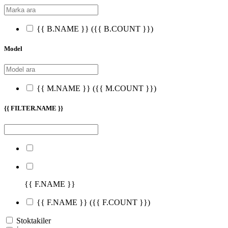
{{ B.NAME }}
({{ B.COUNT }})
Model
{{ M.NAME }}
({{ M.COUNT }})
{{ FILTER.NAME }}
{{ F.NAME }}
{{ F.NAME }}
({{ F.COUNT }})
Stoktakiler