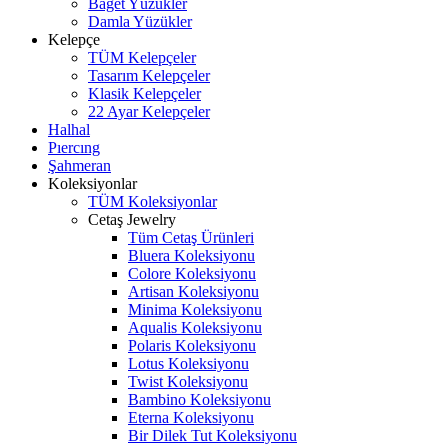
Baget Yüzükler
Damla Yüzükler
Kelepçe
TÜM Kelepçeler
Tasarım Kelepçeler
Klasik Kelepçeler
22 Ayar Kelepçeler
Halhal
Pıercıng
Şahmeran
Koleksiyonlar
TÜM Koleksiyonlar
Cetaş Jewelry
Tüm Cetaş Ürünleri
Bluera Koleksiyonu
Colore Koleksiyonu
Artisan Koleksiyonu
Minima Koleksiyonu
Aqualis Koleksiyonu
Polaris Koleksiyonu
Lotus Koleksiyonu
Twist Koleksiyonu
Bambino Koleksiyonu
Eterna Koleksiyonu
Bir Dilek Tut Koleksiyonu