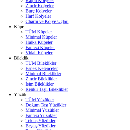
Kalpli Kolyeler
Zincir Kolyeler
Burç Kolyeler
Harf Kolyeler
Charm ve Kolye Uçları
Küpe
TÜM Küpeler
Minimal Küpeler
Halka Küpeler
Fantezi Küpeler
Vidalı Küpeler
Bileklik
TÜM Bileklikler
Esnek Kelepçeler
Minimal Bileklikler
Zincir Bileklikler
İsim Bileklikler
Renkli Taşlı Bileklikler
Yüzük
TÜM Yüzükler
Doğum Taşı Yüzükler
Minimal Yüzükler
Fantezi Yüzükler
Tektaş Yüzükler
Beştaş Yüzükler