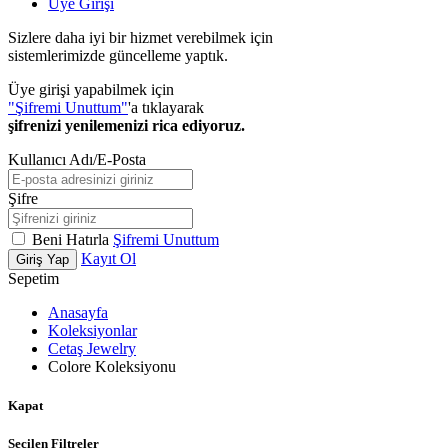
Üye Girişi
Sizlere daha iyi bir hizmet verebilmek için
sistemlerimizde güncelleme yaptık.
Üye girişi yapabilmek için
"Şifremi Unuttum"
'a tıklayarak
şifrenizi yenilemenizi rica ediyoruz.
Kullanıcı Adı/E-Posta
Şifre
Beni Hatırla
Şifremi Unuttum
Kayıt Ol
Giriş Yap
Sepetim
Anasayfa
Koleksiyonlar
Cetaş Jewelry
Colore Koleksiyonu
Kapat
Seçilen Filtreler