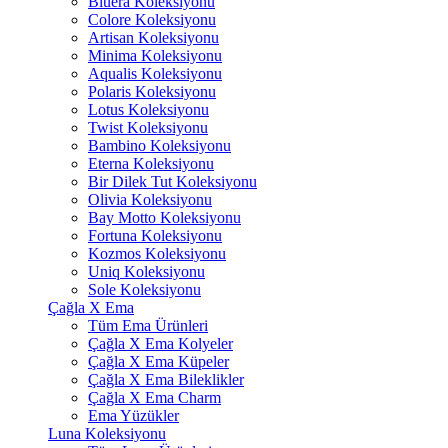
Bluera Koleksiyonu
Colore Koleksiyonu
Artisan Koleksiyonu
Minima Koleksiyonu
Aqualis Koleksiyonu
Polaris Koleksiyonu
Lotus Koleksiyonu
Twist Koleksiyonu
Bambino Koleksiyonu
Eterna Koleksiyonu
Bir Dilek Tut Koleksiyonu
Olivia Koleksiyonu
Bay Motto Koleksiyonu
Fortuna Koleksiyonu
Kozmos Koleksiyonu
Uniq Koleksiyonu
Sole Koleksiyonu
Çağla X Ema
Tüm Ema Ürünleri
Çağla X Ema Kolyeler
Çağla X Ema Küpeler
Çağla X Ema Bileklikler
Çağla X Ema Charm
Ema Yüzükler
Luna Koleksiyonu