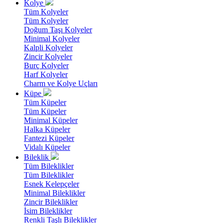
Kolye
Tüm Kolyeler
Tüm Kolyeler
Doğum Taşı Kolyeler
Minimal Kolyeler
Kalpli Kolyeler
Zincir Kolyeler
Burç Kolyeler
Harf Kolyeler
Charm ve Kolye Uçları
Küpe
Tüm Küpeler
Tüm Küpeler
Minimal Küpeler
Halka Küpeler
Fantezi Küpeler
Vidalı Küpeler
Bileklik
Tüm Bileklikler
Tüm Bileklikler
Esnek Kelepçeler
Minimal Bileklikler
Zincir Bileklikler
İsim Bileklikler
Renkli Taşlı Bileklikler