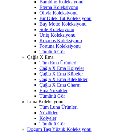
Bambino Koleksiyonu
Eterna Koleksiyonu
Olivia Koleksiyonu
Bir Dilek Tut Koleksiyonu
Bay Motto Koleksiyonu
Sole Koleksiyonu
Uniq Koleksiyonu
Kozmos Koleksiyonu
Fortuna Koleksiyonu
Tümünü Gör
Çağla X Ema
Tüm Ema Ürünleri
Çağla X Ema Kolyeler
Çağla X Ema Küpeler
Çağla X Ema Bileklikler
Çağla X Ema Charm
Ema Yüzükler
Tümünü Gör
Luna Koleksiyonu
Tüm Luna Ürünleri
Yüzükler
Kolyeler
Tümünü Gör
Doğum Taşı Yüzük Koleksiyonu