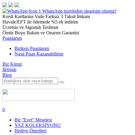
1
WhatsApp üzerinden siparişini oluştur!
Kredi Kartlarına Vade Farksız 3 Taksit İmkanı
Havale/EFT ile ödemede %5 ek indirim
Ücretsiz ve Sigortalı Teslimat
Ömür Boyu Bakım ve Onarım Garantisi
Puanlarım
Biriken Puanlarım
Nasıl Puan Kazanabilirim
Biz Kimiz
İletişim
Blog
0
Bir ''Evet'' Meselesi
YAZ KOLEKSİYONU
Hediye Önerileri