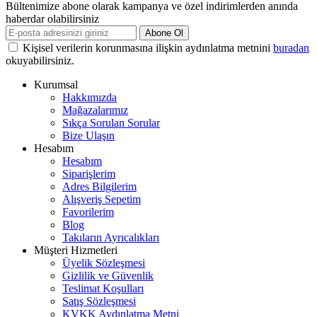
Bültenimize abone olarak kampanya ve özel indirimlerden anında
haberdar olabilirsiniz
Abone Ol
Kişisel verilerin korunmasına ilişkin aydınlatma metnini
buradan
okuyabilirsiniz.
Kurumsal
Hakkımızda
Mağazalarımız
Sıkça Sorulan Sorular
Bize Ulaşın
Hesabım
Hesabım
Siparişlerim
Adres Bilgilerim
Alışveriş Sepetim
Favorilerim
Blog
Takıların Ayrıcalıkları
Müşteri Hizmetleri
Üyelik Sözleşmesi
Gizlilik ve Güvenlik
Teslimat Koşulları
Satış Sözleşmesi
KVKK Aydınlatma Metni