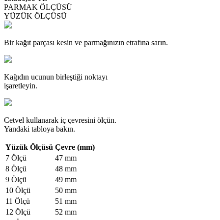
PARMAK ÖLÇÜSÜ
YÜZÜK ÖLÇÜSÜ
Bir kağıt parçası kesin ve parmağınızın etrafına sarın.
Kağıdın ucunun birleştiği noktayı
işaretleyin.
Cetvel kullanarak iç çevresini ölçün.
Yandaki tabloya bakın.
Yüzük Ölçüsü
Çevre (mm)
7 Ölçü
47 mm
8 Ölçü
48 mm
9 Ölçü
49 mm
10 Ölçü
50 mm
11 Ölçü
51 mm
12 Ölçü
52 mm