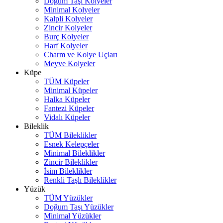
Doğum Taşı Kolyeler
Minimal Kolyeler
Kalpli Kolyeler
Zincir Kolyeler
Burç Kolyeler
Harf Kolyeler
Charm ve Kolye Uçları
Meyve Kolyeler
Küpe
TÜM Küpeler
Minimal Küpeler
Halka Küpeler
Fantezi Küpeler
Vidalı Küpeler
Bileklik
TÜM Bileklikler
Esnek Kelepçeler
Minimal Bileklikler
Zincir Bileklikler
İsim Bileklikler
Renkli Taşlı Bileklikler
Yüzük
TÜM Yüzükler
Doğum Taşı Yüzükler
Minimal Yüzükler