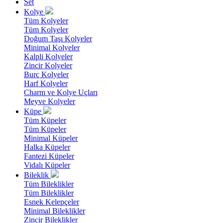
Set
Kolye
Tüm Kolyeler
Tüm Kolyeler
Doğum Taşı Kolyeler
Minimal Kolyeler
Kalpli Kolyeler
Zincir Kolyeler
Burç Kolyeler
Harf Kolyeler
Charm ve Kolye Uçları
Meyve Kolyeler
Küpe
Tüm Küpeler
Tüm Küpeler
Minimal Küpeler
Halka Küpeler
Fantezi Küpeler
Vidalı Küpeler
Bileklik
Tüm Bileklikler
Tüm Bileklikler
Esnek Kelepçeler
Minimal Bileklikler
Zincir Bileklikler