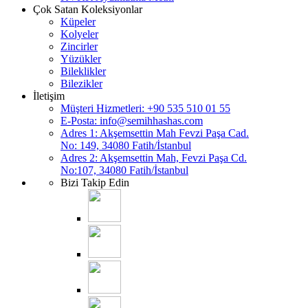
Çok Satan Koleksiyonlar
Küpeler
Kolyeler
Zincirler
Yüzükler
Bileklikler
Bilezikler
İletişim
Müşteri Hizmetleri: +90 535 510 01 55
E-Posta:
info@semihhashas.com
Adres 1: Akşemsettin Mah Fevzi Paşa Cad.
No: 149, 34080 Fatih/İstanbul
Adres 2: Akşemsettin Mah, Fevzi Paşa Cd.
No:107, 34080 Fatih/İstanbul
Bizi Takip Edin