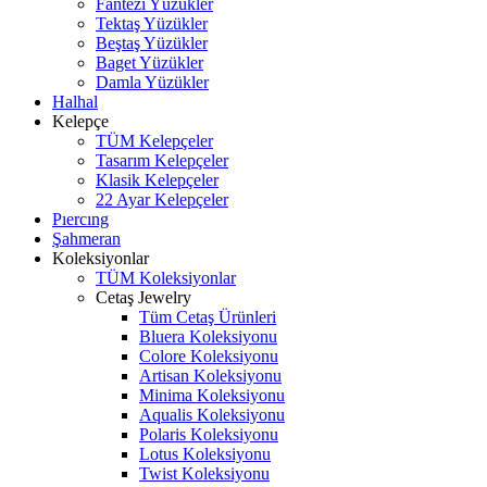
Fantezi Yüzükler
Tektaş Yüzükler
Beştaş Yüzükler
Baget Yüzükler
Damla Yüzükler
Halhal
Kelepçe
TÜM Kelepçeler
Tasarım Kelepçeler
Klasik Kelepçeler
22 Ayar Kelepçeler
Pıercıng
Şahmeran
Koleksiyonlar
TÜM Koleksiyonlar
Cetaş Jewelry
Tüm Cetaş Ürünleri
Bluera Koleksiyonu
Colore Koleksiyonu
Artisan Koleksiyonu
Minima Koleksiyonu
Aqualis Koleksiyonu
Polaris Koleksiyonu
Lotus Koleksiyonu
Twist Koleksiyonu