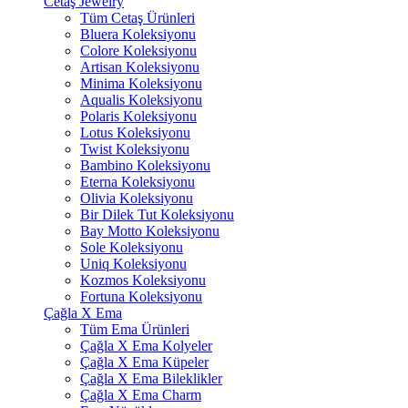
Cetaş Jewelry
Tüm Cetaş Ürünleri
Bluera Koleksiyonu
Colore Koleksiyonu
Artisan Koleksiyonu
Minima Koleksiyonu
Aqualis Koleksiyonu
Polaris Koleksiyonu
Lotus Koleksiyonu
Twist Koleksiyonu
Bambino Koleksiyonu
Eterna Koleksiyonu
Olivia Koleksiyonu
Bir Dilek Tut Koleksiyonu
Bay Motto Koleksiyonu
Sole Koleksiyonu
Uniq Koleksiyonu
Kozmos Koleksiyonu
Fortuna Koleksiyonu
Çağla X Ema
Tüm Ema Ürünleri
Çağla X Ema Kolyeler
Çağla X Ema Küpeler
Çağla X Ema Bileklikler
Çağla X Ema Charm