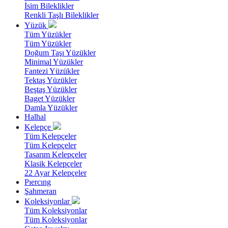
İsim Bileklikler
Renkli Taşlı Bileklikler
Yüzük
Tüm Yüzükler
Tüm Yüzükler
Doğum Taşı Yüzükler
Minimal Yüzükler
Fantezi Yüzükler
Tektaş Yüzükler
Beştaş Yüzükler
Baget Yüzükler
Damla Yüzükler
Halhal
Kelepçe
Tüm Kelepçeler
Tüm Kelepçeler
Tasarım Kelepçeler
Klasik Kelepçeler
22 Ayar Kelepçeler
Pıercıng
Şahmeran
Koleksiyonlar
Tüm Koleksiyonlar
Tüm Koleksiyonlar