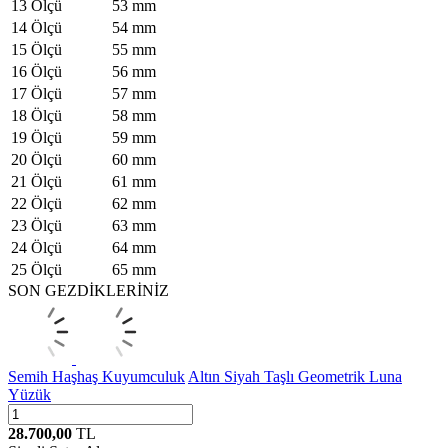
13 Ölçü
53 mm
14 Ölçü
54 mm
15 Ölçü
55 mm
16 Ölçü
56 mm
17 Ölçü
57 mm
18 Ölçü
58 mm
19 Ölçü
59 mm
20 Ölçü
60 mm
21 Ölçü
61 mm
22 Ölçü
62 mm
23 Ölçü
63 mm
24 Ölçü
64 mm
25 Ölçü
65 mm
SON GEZDİKLERİNİZ
Semih Haşhaş Kuyumculuk
Altın Siyah Taşlı Geometrik Luna
Yüzük
28.700,00
TL