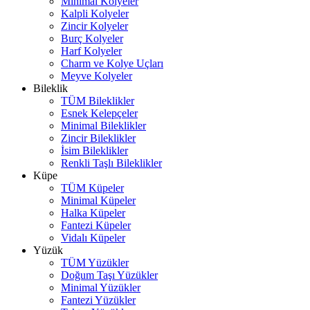
Minimal Kolyeler
Kalpli Kolyeler
Zincir Kolyeler
Burç Kolyeler
Harf Kolyeler
Charm ve Kolye Uçları
Meyve Kolyeler
Bileklik
TÜM Bileklikler
Esnek Kelepçeler
Minimal Bileklikler
Zincir Bileklikler
İsim Bileklikler
Renkli Taşlı Bileklikler
Küpe
TÜM Küpeler
Minimal Küpeler
Halka Küpeler
Fantezi Küpeler
Vidalı Küpeler
Yüzük
TÜM Yüzükler
Doğum Taşı Yüzükler
Minimal Yüzükler
Fantezi Yüzükler