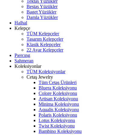
Tektaş Yüzükler
Beştaş Yüzükler
Baget Yüzükler
Damla Yüzükler
Halhal
Kelepçe
TÜM Kelepçeler
Tasarım Kelepçeler
Klasik Kelepçeler
22 Ayar Kelepçeler
Pıercıng
Şahmeran
Koleksiyonlar
TÜM Koleksiyonlar
Cetaş Jewelry
Tüm Cetaş Ürünleri
Bluera Koleksiyonu
Colore Koleksiyonu
Artisan Koleksiyonu
Minima Koleksiyonu
Aqualis Koleksiyonu
Polaris Koleksiyonu
Lotus Koleksiyonu
Twist Koleksiyonu
Bambino Koleksiyonu