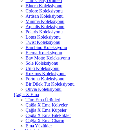
Tüm Cetaş Ürünleri
Bluera Koleksiyonu
Colore Koleksiyonu
Artisan Koleksiyonu
Minima Koleksiyonu
Aqualis Koleksiyonu
Polaris Koleksiyonu
Lotus Koleksiyonu
Twist Koleksiyonu
Bambino Koleksiyonu
Eterna Koleksiyonu
Bay Motto Koleksiyonu
Sole Koleksiyonu
Uniq Koleksiyonu
Kozmos Koleksiyonu
Fortuna Koleksiyonu
Bir Dilek Tut Koleksiyonu
Olivia Koleksiyonu
Çağla X Ema
Tüm Ema Ürünleri
Çağla X Ema Kolyeler
Çağla X Ema Küpeler
Çağla X Ema Bileklikler
Çağla X Ema Charm
Ema Yüzükler