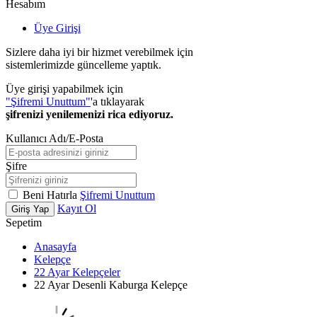
Hesabım
Üye Girişi
Sizlere daha iyi bir hizmet verebilmek için
sistemlerimizde güncelleme yaptık.
Üye girişi yapabilmek için
"Şifremi Unuttum"
'a tıklayarak
şifrenizi yenilemenizi rica ediyoruz.
Kullanıcı Adı/E-Posta
Şifre
Beni Hatırla
Şifremi Unuttum
Kayıt Ol
Giriş Yap
Sepetim
Anasayfa
Kelepçe
22 Ayar Kelepçeler
22 Ayar Desenli Kaburga Kelepçe