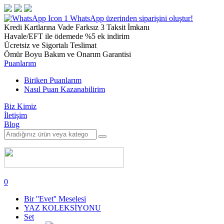
1
WhatsApp üzerinden siparişini oluştur!
Kredi Kartlarına Vade Farksız 3 Taksit İmkanı
Havale/EFT ile ödemede %5 ek indirim
Ücretsiz ve Sigortalı Teslimat
Ömür Boyu Bakım ve Onarım Garantisi
Puanlarım
Biriken Puanlarım
Nasıl Puan Kazanabilirim
Biz Kimiz
İletişim
Blog
0
Bir ''Evet'' Meselesi
YAZ KOLEKSİYONU
Set