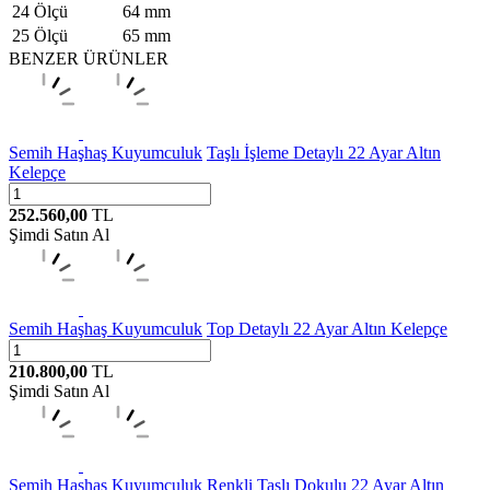
24 Ölçü
64 mm
25 Ölçü
65 mm
BENZER ÜRÜNLER
Semih Haşhaş Kuyumculuk
Taşlı İşleme Detaylı 22 Ayar Altın
Kelepçe
252.560,00
TL
Şimdi Satın Al
Semih Haşhaş Kuyumculuk
Top Detaylı 22 Ayar Altın Kelepçe
210.800,00
TL
Şimdi Satın Al
Semih Haşhaş Kuyumculuk
Renkli Taşlı Dokulu 22 Ayar Altın