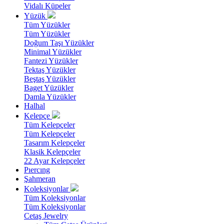
Vidalı Küpeler
Yüzük
Tüm Yüzükler
Tüm Yüzükler
Doğum Taşı Yüzükler
Minimal Yüzükler
Fantezi Yüzükler
Tektaş Yüzükler
Beştaş Yüzükler
Baget Yüzükler
Damla Yüzükler
Halhal
Kelepçe
Tüm Kelepçeler
Tüm Kelepçeler
Tasarım Kelepçeler
Klasik Kelepçeler
22 Ayar Kelepçeler
Pıercıng
Şahmeran
Koleksiyonlar
Tüm Koleksiyonlar
Tüm Koleksiyonlar
Cetaş Jewelry