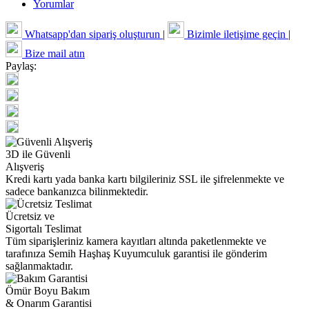
Yorumlar
Whatsapp'dan sipariş oluşturun
|
Bizimle iletişime geçin
|
Bize mail atın
Paylaş:
3D ile Güvenli
Alışveriş
Kredi kartı yada banka kartı bilgileriniz SSL ile şifrelenmekte ve
sadece bankanızca bilinmektedir.
Ücretsiz ve
Sigortalı Teslimat
Tüm siparişleriniz kamera kayıtları altında paketlenmekte ve
tarafınıza Semih Haşhaş Kuyumculuk garantisi ile gönderim
sağlanmaktadır.
Ömür Boyu Bakım
& Onarım Garantisi