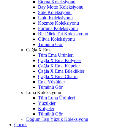
Eterna Koleksiyonu
Bay Motto Koleksiyonu
Sole Koleksiyonu
Uniq Koleksiyonu
Kozmos Koleksiyonu
Fortuna Koleksiyonu
Bir Dilek Tut Koleksiyonu
Olivia Koleksiyonu
Tümünü Gör
Çağla X Ema
Tüm Ema Ürünleri
Çağla X Ema Kolyeler
Çağla X Ema Küpeler
Çağla X Ema Bileklikler
Çağla X Ema Charm
Ema Yüzükler
Tümünü Gör
Luna Koleksiyonu
Tüm Luna Ürünleri
Yüzükler
Kolyeler
Tümünü Gör
Doğum Taşı Yüzük Koleksiyonu
Çocuk