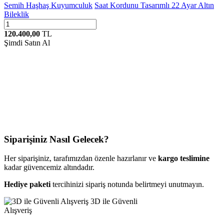
Semih Haşhaş Kuyumculuk
Saat Kordunu Tasarımlı 22 Ayar Altın
Bileklik
120.400,00
TL
Şimdi Satın Al
Siparişiniz Nasıl Gelecek?
Her siparişiniz, tarafımızdan özenle hazırlanır ve
kargo teslimine
kadar güvencemiz altındadır.
Hediye paketi
tercihinizi sipariş notunda belirtmeyi unutmayın.
3D ile Güvenli
Alışveriş