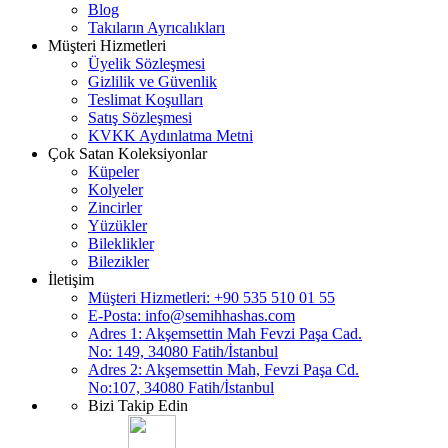
Blog
Takıların Ayrıcalıkları
Müşteri Hizmetleri
Üyelik Sözleşmesi
Gizlilik ve Güvenlik
Teslimat Koşulları
Satış Sözleşmesi
KVKK Aydınlatma Metni
Çok Satan Koleksiyonlar
Küpeler
Kolyeler
Zincirler
Yüzükler
Bileklikler
Bilezikler
İletişim
Müşteri Hizmetleri: +90 535 510 01 55
E-Posta:
info@semihhashas.com
Adres 1: Akşemsettin Mah Fevzi Paşa Cad.
No: 149, 34080 Fatih/İstanbul
Adres 2: Akşemsettin Mah, Fevzi Paşa Cd.
No:107, 34080 Fatih/İstanbul
Bizi Takip Edin