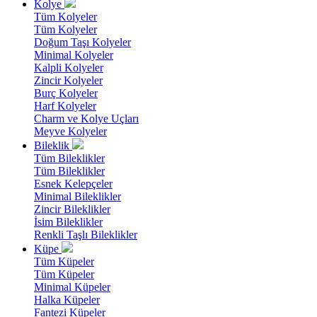
Kolye
Tüm Kolyeler
Tüm Kolyeler
Doğum Taşı Kolyeler
Minimal Kolyeler
Kalpli Kolyeler
Zincir Kolyeler
Burç Kolyeler
Harf Kolyeler
Charm ve Kolye Uçları
Meyve Kolyeler
Bileklik
Tüm Bileklikler
Tüm Bileklikler
Esnek Kelepçeler
Minimal Bileklikler
Zincir Bileklikler
İsim Bileklikler
Renkli Taşlı Bileklikler
Küpe
Tüm Küpeler
Tüm Küpeler
Minimal Küpeler
Halka Küpeler
Fantezi Küpeler