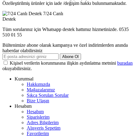
Özelleştirilmiş ürünler için iade /değişim hakkı bulunmamaktadır.
7/24 Canlı
Destek
Tüm sorularınız için Whatsapp destek hattımız hizmetinizde. 0535
510 01 55
Bültenimize abone olarak kampanya ve özel indirimlerden anında
haberdar olabilirsiniz
Abone Ol
Kişisel verilerin korunmasına ilişkin aydınlatma metnini
buradan
okuyabilirsiniz.
Kurumsal
Hakkımızda
Mağazalarımız
Sıkça Sorulan Sorular
Bize Ulaşın
Hesabım
Hesabım
Siparişlerim
Adres Bilgilerim
Alışveriş Sepetim
Favorilerim