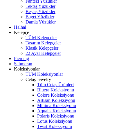
Fantezi Yüzükler
Tektaş Yüzükler
Beştaş Yüzükler
Baget Yüzükler
Damla Yüzükler
Halhal
Kelepçe
TÜM Kelepçeler
Tasarım Kelepçeler
Klasik Kelepçeler
22 Ayar Kelepçeler
Pıercıng
Şahmeran
Koleksiyonlar
TÜM Koleksiyonlar
Cetaş Jewelry
Tüm Cetaş Ürünleri
Bluera Koleksiyonu
Colore Koleksiyonu
Artisan Koleksiyonu
Minima Koleksiyonu
Aqualis Koleksiyonu
Polaris Koleksiyonu
Lotus Koleksiyonu
Twist Koleksiyonu