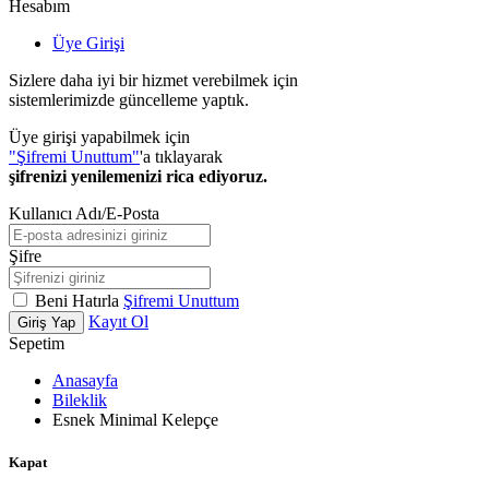
Hesabım
Üye Girişi
Sizlere daha iyi bir hizmet verebilmek için
sistemlerimizde güncelleme yaptık.
Üye girişi yapabilmek için
"Şifremi Unuttum"
'a tıklayarak
şifrenizi yenilemenizi rica ediyoruz.
Kullanıcı Adı/E-Posta
Şifre
Beni Hatırla
Şifremi Unuttum
Kayıt Ol
Giriş Yap
Sepetim
Anasayfa
Bileklik
Esnek Minimal Kelepçe
Kapat