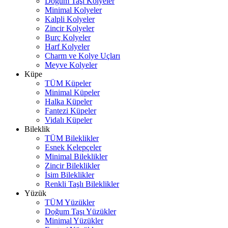
Doğum Taşı Kolyeler
Minimal Kolyeler
Kalpli Kolyeler
Zincir Kolyeler
Burç Kolyeler
Harf Kolyeler
Charm ve Kolye Uçları
Meyve Kolyeler
Küpe
TÜM Küpeler
Minimal Küpeler
Halka Küpeler
Fantezi Küpeler
Vidalı Küpeler
Bileklik
TÜM Bileklikler
Esnek Kelepçeler
Minimal Bileklikler
Zincir Bileklikler
İsim Bileklikler
Renkli Taşlı Bileklikler
Yüzük
TÜM Yüzükler
Doğum Taşı Yüzükler
Minimal Yüzükler