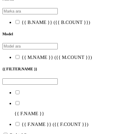
{{ B.NAME }}
({{ B.COUNT }})
Model
{{ M.NAME }}
({{ M.COUNT }})
{{ FILTER.NAME }}
{{ F.NAME }}
{{ F.NAME }}
({{ F.COUNT }})