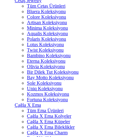
Cetaş Jewelry
Tüm Cetaş Ürünleri
Bluera Koleksiyonu
Colore Koleksiyonu
Artisan Koleksiyonu
Minima Koleksiyonu
Aqualis Koleksiyonu
Polaris Koleksiyonu
Lotus Koleksiyonu
Twist Koleksiyonu
Bambino Koleksiyonu
Eterna Koleksiyonu
Olivia Koleksiyonu
Bir Dilek Tut Koleksiyonu
Bay Motto Koleksiyonu
Sole Koleksiyonu
Uniq Koleksiyonu
Kozmos Koleksiyonu
Fortuna Koleksiyonu
Çağla X Ema
Tüm Ema Ürünleri
Çağla X Ema Kolyeler
Çağla X Ema Küpeler
Çağla X Ema Bileklikler
Çağla X Ema Charm