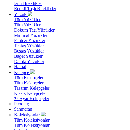
İsim Bileklikler
Renkli Taşlı Bileklikler
Yüzük
Tüm Yüzükler
Tüm Yüzükler
Doğum Taşı Yüzükler
Minimal Yüzükler
Fantezi Yüzükler
Tektaş Yüzükler
Beştaş Yüzükler
Baget Yüzükler
Damla Yüzükler
Halhal
Kelepçe
Tüm Kelepçeler
Tüm Kelepçeler
Tasarım Kelepçeler
Klasik Kelepçeler
22 Ayar Kelepçeler
Pıercıng
Şahmeran
Koleksiyonlar
Tüm Koleksiyonlar
Tüm Koleksiyonlar