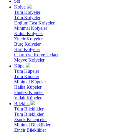
Set
Kolye
Tüm Kolyeler
Tüm Kolyeler
Doğum Taşı Kolyeler
Minimal Kolyeler
Kalpli Kolyeler
Zincir Kolyeler
Burç Kolyeler
Harf Kolyeler
Charm ve Kolye Uçları
Meyve Kolyeler
Küpe
Tüm Küpeler
Tüm Küpeler
Minimal Küpeler
Halka Küpeler
Fantezi Küpeler
Vidalı Küpeler
Bileklik
Tüm Bileklikler
Tüm Bileklikler
Esnek Kelepçeler
Minimal Bileklikler
Zincir Bileklikler