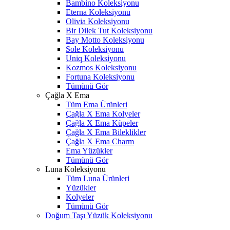
Bambino Koleksiyonu
Eterna Koleksiyonu
Olivia Koleksiyonu
Bir Dilek Tut Koleksiyonu
Bay Motto Koleksiyonu
Sole Koleksiyonu
Uniq Koleksiyonu
Kozmos Koleksiyonu
Fortuna Koleksiyonu
Tümünü Gör
Çağla X Ema
Tüm Ema Ürünleri
Çağla X Ema Kolyeler
Çağla X Ema Küpeler
Çağla X Ema Bileklikler
Çağla X Ema Charm
Ema Yüzükler
Tümünü Gör
Luna Koleksiyonu
Tüm Luna Ürünleri
Yüzükler
Kolyeler
Tümünü Gör
Doğum Taşı Yüzük Koleksiyonu