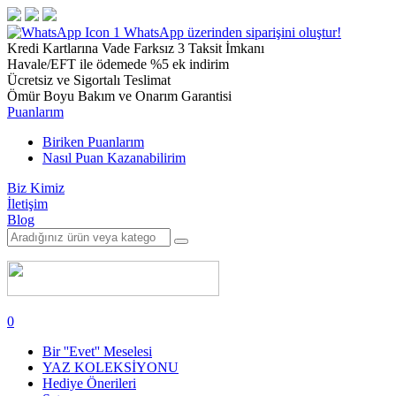
1
WhatsApp üzerinden siparişini oluştur!
Kredi Kartlarına Vade Farksız 3 Taksit İmkanı
Havale/EFT ile ödemede %5 ek indirim
Ücretsiz ve Sigortalı Teslimat
Ömür Boyu Bakım ve Onarım Garantisi
Puanlarım
Biriken Puanlarım
Nasıl Puan Kazanabilirim
Biz Kimiz
İletişim
Blog
0
Bir ''Evet'' Meselesi
YAZ KOLEKSİYONU
Hediye Önerileri