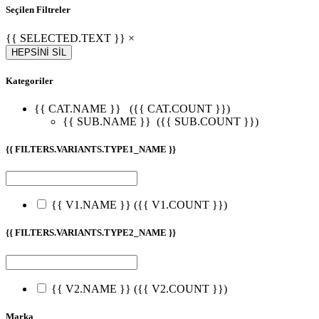
Seçilen Filtreler
{{ SELECTED.TEXT }} ×
HEPSİNİ SİL
Kategoriler
{{ CAT.NAME }}
({{ CAT.COUNT }})
{{ SUB.NAME }}
({{ SUB.COUNT }})
{{ FILTERS.VARIANTS.TYPE1_NAME }}
{{ V1.NAME }}
({{ V1.COUNT }})
{{ FILTERS.VARIANTS.TYPE2_NAME }}
{{ V2.NAME }}
({{ V2.COUNT }})
Marka