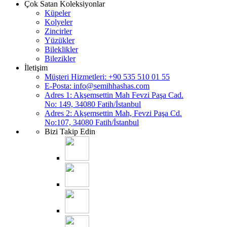
Çok Satan Koleksiyonlar
Küpeler
Kolyeler
Zincirler
Yüzükler
Bileklikler
Bilezikler
İletişim
Müşteri Hizmetleri: +90 535 510 01 55
E-Posta:
info@semihhashas.com
Adres 1: Akşemsettin Mah Fevzi Paşa Cad.
No: 149, 34080 Fatih/İstanbul
Adres 2: Akşemsettin Mah, Fevzi Paşa Cd.
No:107, 34080 Fatih/İstanbul
Bizi Takip Edin