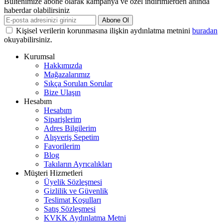
Bültenimize abone olarak kampanya ve özel indirimlerden anında
haberdar olabilirsiniz
Abone Ol
Kişisel verilerin korunmasına ilişkin aydınlatma metnini
buradan
okuyabilirsiniz.
Kurumsal
Hakkımızda
Mağazalarımız
Sıkça Sorulan Sorular
Bize Ulaşın
Hesabım
Hesabım
Siparişlerim
Adres Bilgilerim
Alışveriş Sepetim
Favorilerim
Blog
Takıların Ayrıcalıkları
Müşteri Hizmetleri
Üyelik Sözleşmesi
Gizlilik ve Güvenlik
Teslimat Koşulları
Satış Sözleşmesi
KVKK Aydınlatma Metni