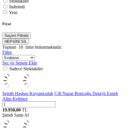
Stoktakiler
İndirimli
Yeni
Fiyat
Seçimi Filtrele
HEPSİNİ SİL
Toplam
10
ürün bulunmaktadır.
Filtre
Seç ve Sepete Ekle
Sadece Stoktakiler
Semih Haşhaş Kuyumculuk
Çift Nazar Boncuğu Detaylı Esnek
Altın Kelepçe
19.950,00
TL
Şimdi Satın Al