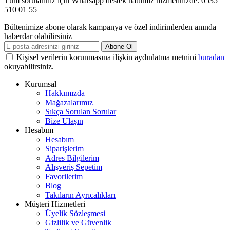
Tüm sorularınız için Whatsapp destek hattımız hizmetinizde. 0535
510 01 55
Bültenimize abone olarak kampanya ve özel indirimlerden anında
haberdar olabilirsiniz
Abone Ol
Kişisel verilerin korunmasına ilişkin aydınlatma metnini
buradan
okuyabilirsiniz.
Kurumsal
Hakkımızda
Mağazalarımız
Sıkça Sorulan Sorular
Bize Ulaşın
Hesabım
Hesabım
Siparişlerim
Adres Bilgilerim
Alışveriş Sepetim
Favorilerim
Blog
Takıların Ayrıcalıkları
Müşteri Hizmetleri
Üyelik Sözleşmesi
Gizlilik ve Güvenlik