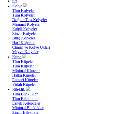
Set
Kolye
Tüm Kolyeler
Tüm Kolyeler
Doğum Taşı Kolyeler
Minimal Kolyeler
Kalpli Kolyeler
Zincir Kolyeler
Burç Kolyeler
Harf Kolyeler
Charm ve Kolye Uçları
Meyve Kolyeler
Küpe
Tüm Küpeler
Tüm Küpeler
Minimal Küpeler
Halka Küpeler
Fantezi Küpeler
Vidalı Küpeler
Bileklik
Tüm Bileklikler
Tüm Bileklikler
Esnek Kelepçeler
Minimal Bileklikler
Zincir Bileklikler