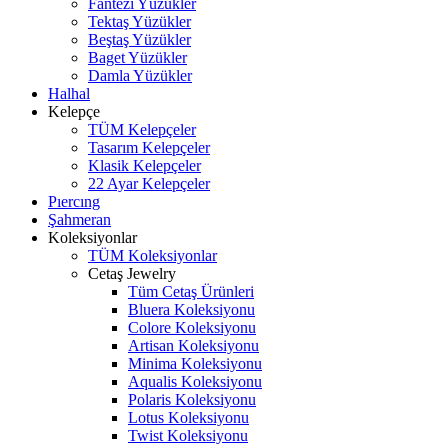
Fantezi Yüzükler
Tektaş Yüzükler
Beştaş Yüzükler
Baget Yüzükler
Damla Yüzükler
Halhal
Kelepçe
TÜM Kelepçeler
Tasarım Kelepçeler
Klasik Kelepçeler
22 Ayar Kelepçeler
Pıercıng
Şahmeran
Koleksiyonlar
TÜM Koleksiyonlar
Cetaş Jewelry
Tüm Cetaş Ürünleri
Bluera Koleksiyonu
Colore Koleksiyonu
Artisan Koleksiyonu
Minima Koleksiyonu
Aqualis Koleksiyonu
Polaris Koleksiyonu
Lotus Koleksiyonu
Twist Koleksiyonu