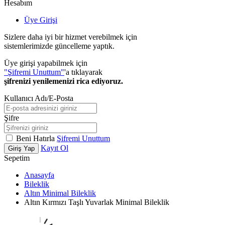
Hesabım
Üye Girişi
Sizlere daha iyi bir hizmet verebilmek için
sistemlerimizde güncelleme yaptık.
Üye girişi yapabilmek için
"Şifremi Unuttum"
'a tıklayarak
şifrenizi yenilemenizi rica ediyoruz.
Kullanıcı Adı/E-Posta
Şifre
Beni Hatırla
Şifremi Unuttum
Kayıt Ol
Giriş Yap
Sepetim
Anasayfa
Bileklik
Altın Minimal Bileklik
Altın Kırmızı Taşlı Yuvarlak Minimal Bileklik