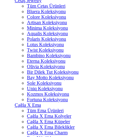
Cetaş Jewelry
Tüm Cetaş Ürünleri
Bluera Koleksiyonu
Colore Koleksiyonu
Artisan Koleksiyonu
Minima Koleksiyonu
Aqualis Koleksiyonu
Polaris Koleksiyonu
Lotus Koleksiyonu
Twist Koleksiyonu
Bambino Koleksiyonu
Eterna Koleksiyonu
Olivia Koleksiyonu
Bir Dilek Tut Koleksiyonu
Bay Motto Koleksiyonu
Sole Koleksiyonu
Uniq Koleksiyonu
Kozmos Koleksiyonu
Fortuna Koleksiyonu
Çağla X Ema
Tüm Ema Ürünleri
Çağla X Ema Kolyeler
Çağla X Ema Küpeler
Çağla X Ema Bileklikler
Çağla X Ema Charm