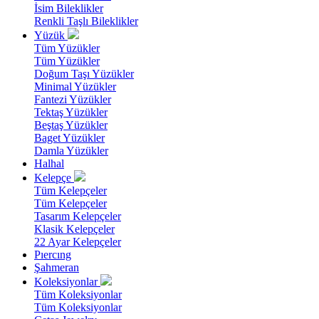
İsim Bileklikler
Renkli Taşlı Bileklikler
Yüzük
Tüm Yüzükler
Tüm Yüzükler
Doğum Taşı Yüzükler
Minimal Yüzükler
Fantezi Yüzükler
Tektaş Yüzükler
Beştaş Yüzükler
Baget Yüzükler
Damla Yüzükler
Halhal
Kelepçe
Tüm Kelepçeler
Tüm Kelepçeler
Tasarım Kelepçeler
Klasik Kelepçeler
22 Ayar Kelepçeler
Pıercıng
Şahmeran
Koleksiyonlar
Tüm Koleksiyonlar
Tüm Koleksiyonlar