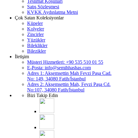
Teslimat Koşulları
Satış Sözleşmesi
KVKK Aydınlatma Metni
Çok Satan Koleksiyonlar
Küpeler
Kolyeler
Zincirler
Yüzükler
Bileklikler
Bilezikler
İletişim
Müşteri Hizmetleri: +90 535 510 01 55
E-Posta:
info@semihhashas.com
Adres 1: Akşemsettin Mah Fevzi Paşa Cad.
No: 149, 34080 Fatih/İstanbul
Adres 2: Akşemsettin Mah, Fevzi Paşa Cd.
No:107, 34080 Fatih/İstanbul
Bizi Takip Edin