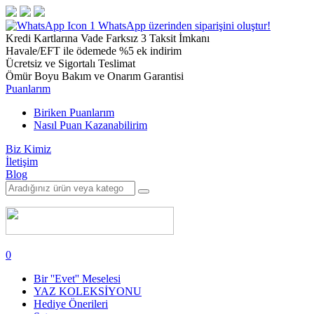
1
WhatsApp üzerinden siparişini oluştur!
Kredi Kartlarına Vade Farksız 3 Taksit İmkanı
Havale/EFT ile ödemede %5 ek indirim
Ücretsiz ve Sigortalı Teslimat
Ömür Boyu Bakım ve Onarım Garantisi
Puanlarım
Biriken Puanlarım
Nasıl Puan Kazanabilirim
Biz Kimiz
İletişim
Blog
0
Bir ''Evet'' Meselesi
YAZ KOLEKSİYONU
Hediye Önerileri