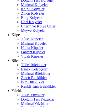
Doğum Taşı Kolyeler
Minimal Kolyeler
Kalpli Kolyeler
Zincir Kolyeler
Burç Kolyeler
Harf Kolyeler
Charm ve Kolye Uçları
Meyve Kolyeler
Küpe
TÜM Küpeler
Minimal Küpeler
Halka Küpeler
Fantezi Küpeler
Vidalı Küpeler
Bileklik
TÜM Bileklikler
Esnek Kelepçeler
Minimal Bileklikler
Zincir Bileklikler
İsim Bileklikler
Renkli Taşlı Bileklikler
Yüzük
TÜM Yüzükler
Doğum Taşı Yüzükler
Minimal Yüzükler