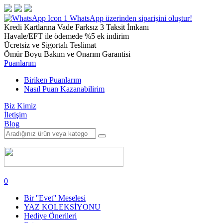
1
WhatsApp üzerinden siparişini oluştur!
Kredi Kartlarına Vade Farksız 3 Taksit İmkanı
Havale/EFT ile ödemede %5 ek indirim
Ücretsiz ve Sigortalı Teslimat
Ömür Boyu Bakım ve Onarım Garantisi
Puanlarım
Biriken Puanlarım
Nasıl Puan Kazanabilirim
Biz Kimiz
İletişim
Blog
0
Bir ''Evet'' Meselesi
YAZ KOLEKSİYONU
Hediye Önerileri