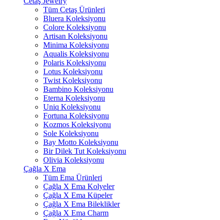
Cetaş Jewelry
Tüm Cetaş Ürünleri
Bluera Koleksiyonu
Colore Koleksiyonu
Artisan Koleksiyonu
Minima Koleksiyonu
Aqualis Koleksiyonu
Polaris Koleksiyonu
Lotus Koleksiyonu
Twist Koleksiyonu
Bambino Koleksiyonu
Eterna Koleksiyonu
Uniq Koleksiyonu
Fortuna Koleksiyonu
Kozmos Koleksiyonu
Sole Koleksiyonu
Bay Motto Koleksiyonu
Bir Dilek Tut Koleksiyonu
Olivia Koleksiyonu
Çağla X Ema
Tüm Ema Ürünleri
Çağla X Ema Kolyeler
Çağla X Ema Küpeler
Çağla X Ema Bileklikler
Çağla X Ema Charm