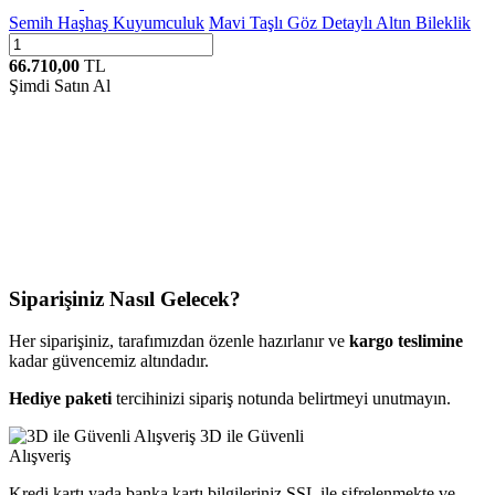
Semih Haşhaş Kuyumculuk
Mavi Taşlı Göz Detaylı Altın Bileklik
66.710,00
TL
Şimdi Satın Al
Siparişiniz Nasıl Gelecek?
Her siparişiniz, tarafımızdan özenle hazırlanır ve
kargo teslimine
kadar güvencemiz altındadır.
Hediye paketi
tercihinizi sipariş notunda belirtmeyi unutmayın.
3D ile Güvenli
Alışveriş
Kredi kartı yada banka kartı bilgileriniz SSL ile şifrelenmekte ve