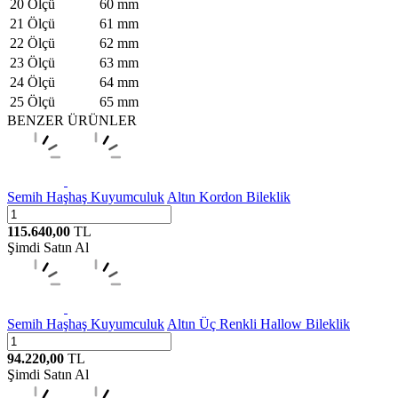
20 Ölçü
60 mm
21 Ölçü
61 mm
22 Ölçü
62 mm
23 Ölçü
63 mm
24 Ölçü
64 mm
25 Ölçü
65 mm
BENZER ÜRÜNLER
Semih Haşhaş Kuyumculuk
Altın Kordon Bileklik
115.640,00
TL
Şimdi Satın Al
Semih Haşhaş Kuyumculuk
Altın Üç Renkli Hallow Bileklik
94.220,00
TL
Şimdi Satın Al