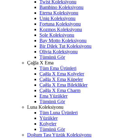
Twist Koleksiyonu
Bambino Koleksiyonu
Eterna Koleksiyonu
Uniq Koleksiyonu
Fortuna Koleksiyonu
Kozmos Koleksiyonu
Sole Koleksiyonu
Bay Motto Koleksiyonu
Bir Dilek Tut Koleksiyonu
Olivia Koleksiyonu
Tümünü Gör
Çağla X Ema
Tüm Ema Ürünleri
Çağla X Ema Kolyeler
Çağla X Ema Küpeler
Çağla X Ema Bileklikler
Çağla X Ema Charm
Ema Yüzükler
Tümünü Gör
Luna Koleksiyonu
Tüm Luna Ürünleri
Yüzükler
Kolyeler
Tümünü Gör
Doğum Taşı Yüzük Koleksiyonu