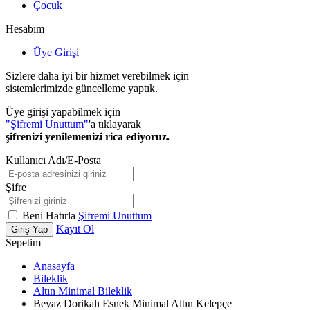
Çocuk
Hesabım
Üye Girişi
Sizlere daha iyi bir hizmet verebilmek için
sistemlerimizde güncelleme yaptık.
Üye girişi yapabilmek için
"Şifremi Unuttum"
'a tıklayarak
şifrenizi yenilemenizi rica ediyoruz.
Kullanıcı Adı/E-Posta
Şifre
Beni Hatırla
Şifremi Unuttum
Kayıt Ol
Giriş Yap
Sepetim
Anasayfa
Bileklik
Altın Minimal Bileklik
Beyaz Dorikalı Esnek Minimal Altın Kelepçe