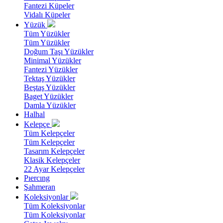
Fantezi Küpeler
Vidalı Küpeler
Yüzük
Tüm Yüzükler
Tüm Yüzükler
Doğum Taşı Yüzükler
Minimal Yüzükler
Fantezi Yüzükler
Tektaş Yüzükler
Beştaş Yüzükler
Baget Yüzükler
Damla Yüzükler
Halhal
Kelepçe
Tüm Kelepçeler
Tüm Kelepçeler
Tasarım Kelepçeler
Klasik Kelepçeler
22 Ayar Kelepçeler
Pıercıng
Şahmeran
Koleksiyonlar
Tüm Koleksiyonlar
Tüm Koleksiyonlar