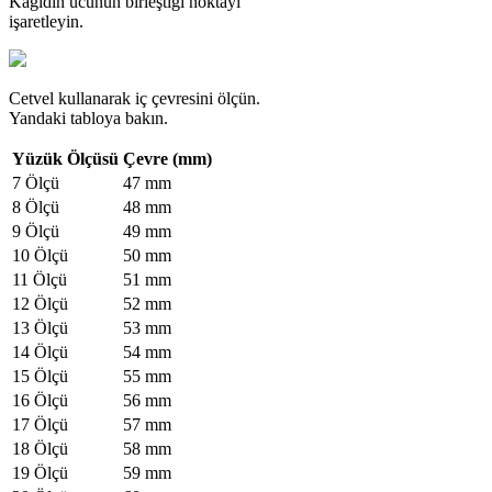
Kağıdın ucunun birleştiği noktayı
işaretleyin.
Cetvel kullanarak iç çevresini ölçün.
Yandaki tabloya bakın.
Yüzük Ölçüsü
Çevre (mm)
7 Ölçü
47 mm
8 Ölçü
48 mm
9 Ölçü
49 mm
10 Ölçü
50 mm
11 Ölçü
51 mm
12 Ölçü
52 mm
13 Ölçü
53 mm
14 Ölçü
54 mm
15 Ölçü
55 mm
16 Ölçü
56 mm
17 Ölçü
57 mm
18 Ölçü
58 mm
19 Ölçü
59 mm