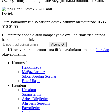
Özelleştirilmiş ürünler için iade /değişim hakkı bulunmamaktadır.
7/24 Canlı
Destek
Tüm sorularınız için Whatsapp destek hattımız hizmetinizde. 0535
510 01 55
Bültenimize abone olarak kampanya ve özel indirimlerden anında
haberdar olabilirsiniz
Abone Ol
Kişisel verilerin korunmasına ilişkin aydınlatma metnini
buradan
okuyabilirsiniz.
Kurumsal
Hakkımızda
Mağazalarımız
Sıkça Sorulan Sorular
Bize Ulaşın
Hesabım
Hesabım
Siparişlerim
Adres Bilgilerim
Alışveriş Sepetim
Favorilerim