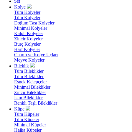
Set
Kolye
Tüm Kolyeler
Tüm Kolyeler
Doğum Taşı Kolyeler
Minimal Kolyeler
Kalpli Kolyeler
Zincir Kolyeler
Burç Kolyeler
Harf Kolyeler
Charm ve Kolye Uçları
Meyve Kolyeler
Bileklik
Tüm Bileklikler
Tüm Bileklikler
Esnek Kelepçeler
Minimal Bileklikler
Zincir Bileklikler
İsim Bileklikler
Renkli Taşlı Bileklikler
Küpe
Tüm Küpeler
Tüm Küpeler
Minimal Küpeler
Halka Küpeler