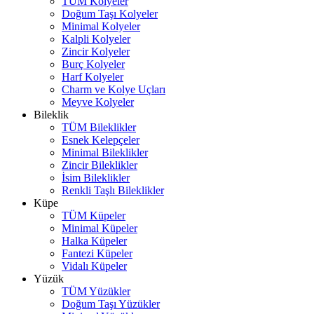
TÜM Kolyeler
Doğum Taşı Kolyeler
Minimal Kolyeler
Kalpli Kolyeler
Zincir Kolyeler
Burç Kolyeler
Harf Kolyeler
Charm ve Kolye Uçları
Meyve Kolyeler
Bileklik
TÜM Bileklikler
Esnek Kelepçeler
Minimal Bileklikler
Zincir Bileklikler
İsim Bileklikler
Renkli Taşlı Bileklikler
Küpe
TÜM Küpeler
Minimal Küpeler
Halka Küpeler
Fantezi Küpeler
Vidalı Küpeler
Yüzük
TÜM Yüzükler
Doğum Taşı Yüzükler