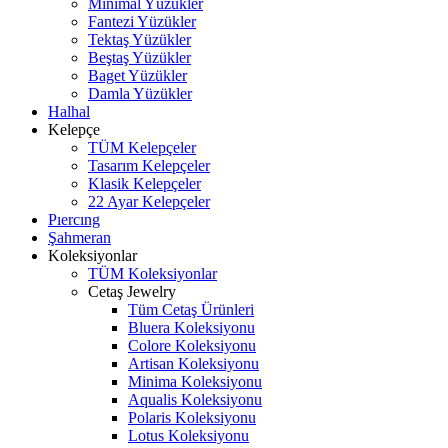
Minimal Yüzükler
Fantezi Yüzükler
Tektaş Yüzükler
Beştaş Yüzükler
Baget Yüzükler
Damla Yüzükler
Halhal
Kelepçe
TÜM Kelepçeler
Tasarım Kelepçeler
Klasik Kelepçeler
22 Ayar Kelepçeler
Pıercıng
Şahmeran
Koleksiyonlar
TÜM Koleksiyonlar
Cetaş Jewelry
Tüm Cetaş Ürünleri
Bluera Koleksiyonu
Colore Koleksiyonu
Artisan Koleksiyonu
Minima Koleksiyonu
Aqualis Koleksiyonu
Polaris Koleksiyonu
Lotus Koleksiyonu