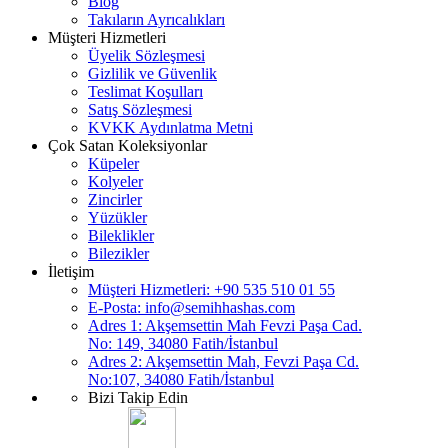
Blog
Takıların Ayrıcalıkları
Müşteri Hizmetleri
Üyelik Sözleşmesi
Gizlilik ve Güvenlik
Teslimat Koşulları
Satış Sözleşmesi
KVKK Aydınlatma Metni
Çok Satan Koleksiyonlar
Küpeler
Kolyeler
Zincirler
Yüzükler
Bileklikler
Bilezikler
İletişim
Müşteri Hizmetleri: +90 535 510 01 55
E-Posta:
info@semihhashas.com
Adres 1: Akşemsettin Mah Fevzi Paşa Cad.
No: 149, 34080 Fatih/İstanbul
Adres 2: Akşemsettin Mah, Fevzi Paşa Cd.
No:107, 34080 Fatih/İstanbul
Bizi Takip Edin