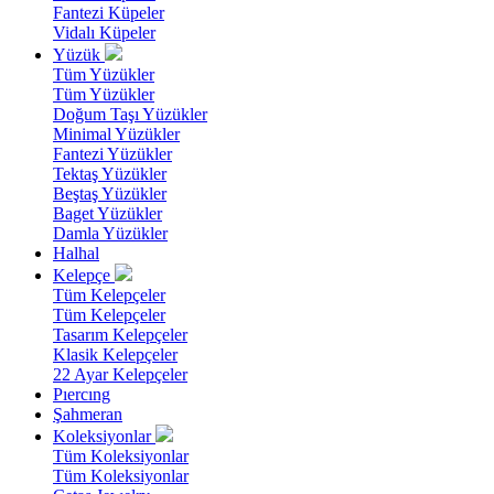
Fantezi Küpeler
Vidalı Küpeler
Yüzük
Tüm Yüzükler
Tüm Yüzükler
Doğum Taşı Yüzükler
Minimal Yüzükler
Fantezi Yüzükler
Tektaş Yüzükler
Beştaş Yüzükler
Baget Yüzükler
Damla Yüzükler
Halhal
Kelepçe
Tüm Kelepçeler
Tüm Kelepçeler
Tasarım Kelepçeler
Klasik Kelepçeler
22 Ayar Kelepçeler
Pıercıng
Şahmeran
Koleksiyonlar
Tüm Koleksiyonlar
Tüm Koleksiyonlar