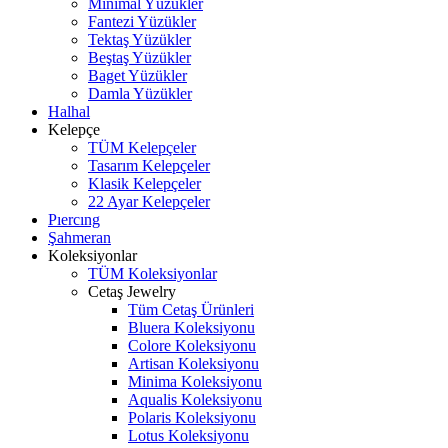
Minimal Yüzükler
Fantezi Yüzükler
Tektaş Yüzükler
Beştaş Yüzükler
Baget Yüzükler
Damla Yüzükler
Halhal
Kelepçe
TÜM Kelepçeler
Tasarım Kelepçeler
Klasik Kelepçeler
22 Ayar Kelepçeler
Pıercıng
Şahmeran
Koleksiyonlar
TÜM Koleksiyonlar
Cetaş Jewelry
Tüm Cetaş Ürünleri
Bluera Koleksiyonu
Colore Koleksiyonu
Artisan Koleksiyonu
Minima Koleksiyonu
Aqualis Koleksiyonu
Polaris Koleksiyonu
Lotus Koleksiyonu