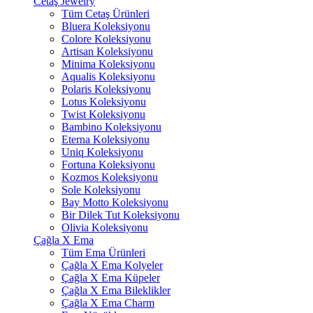
Cetaş Jewelry
Tüm Cetaş Ürünleri
Bluera Koleksiyonu
Colore Koleksiyonu
Artisan Koleksiyonu
Minima Koleksiyonu
Aqualis Koleksiyonu
Polaris Koleksiyonu
Lotus Koleksiyonu
Twist Koleksiyonu
Bambino Koleksiyonu
Eterna Koleksiyonu
Uniq Koleksiyonu
Fortuna Koleksiyonu
Kozmos Koleksiyonu
Sole Koleksiyonu
Bay Motto Koleksiyonu
Bir Dilek Tut Koleksiyonu
Olivia Koleksiyonu
Çağla X Ema
Tüm Ema Ürünleri
Çağla X Ema Kolyeler
Çağla X Ema Küpeler
Çağla X Ema Bileklikler
Çağla X Ema Charm