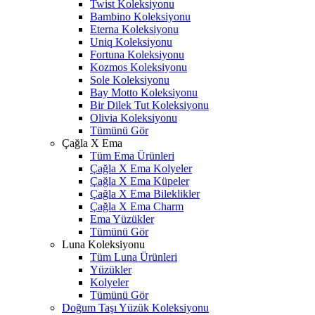
Twist Koleksiyonu
Bambino Koleksiyonu
Eterna Koleksiyonu
Uniq Koleksiyonu
Fortuna Koleksiyonu
Kozmos Koleksiyonu
Sole Koleksiyonu
Bay Motto Koleksiyonu
Bir Dilek Tut Koleksiyonu
Olivia Koleksiyonu
Tümünü Gör
Çağla X Ema
Tüm Ema Ürünleri
Çağla X Ema Kolyeler
Çağla X Ema Küpeler
Çağla X Ema Bileklikler
Çağla X Ema Charm
Ema Yüzükler
Tümünü Gör
Luna Koleksiyonu
Tüm Luna Ürünleri
Yüzükler
Kolyeler
Tümünü Gör
Doğum Taşı Yüzük Koleksiyonu