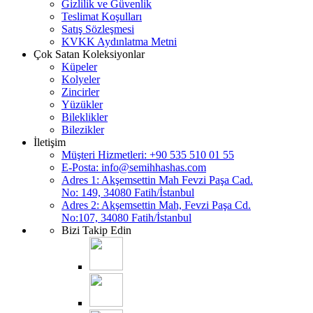
Gizlilik ve Güvenlik
Teslimat Koşulları
Satış Sözleşmesi
KVKK Aydınlatma Metni
Çok Satan Koleksiyonlar
Küpeler
Kolyeler
Zincirler
Yüzükler
Bileklikler
Bilezikler
İletişim
Müşteri Hizmetleri: +90 535 510 01 55
E-Posta:
info@semihhashas.com
Adres 1: Akşemsettin Mah Fevzi Paşa Cad.
No: 149, 34080 Fatih/İstanbul
Adres 2: Akşemsettin Mah, Fevzi Paşa Cd.
No:107, 34080 Fatih/İstanbul
Bizi Takip Edin