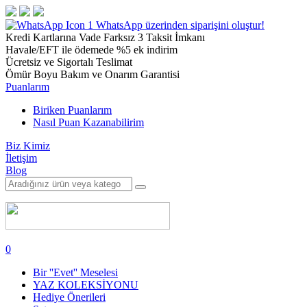
1
WhatsApp üzerinden siparişini oluştur!
Kredi Kartlarına Vade Farksız 3 Taksit İmkanı
Havale/EFT ile ödemede %5 ek indirim
Ücretsiz ve Sigortalı Teslimat
Ömür Boyu Bakım ve Onarım Garantisi
Puanlarım
Biriken Puanlarım
Nasıl Puan Kazanabilirim
Biz Kimiz
İletişim
Blog
0
Bir ''Evet'' Meselesi
YAZ KOLEKSİYONU
Hediye Önerileri