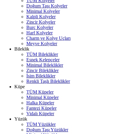
TÜM Kolyeler
Doğum Taşı Kolyeler
Minimal Kolyeler
Kalpli Kolyeler
Zincir Kolyeler
Burç Kolyeler
Harf Kolyeler
Charm ve Kolye Uçları
Meyve Kolyeler
Bileklik
TÜM Bileklikler
Esnek Kelepçeler
Minimal Bileklikler
Zincir Bileklikler
İsim Bileklikler
Renkli Taşlı Bileklikler
Küpe
TÜM Küpeler
Minimal Küpeler
Halka Küpeler
Fantezi Küpeler
Vidalı Küpeler
Yüzük
TÜM Yüzükler
Doğum Taşı Yüzükler