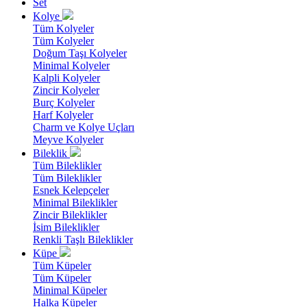
Set
Kolye
Tüm Kolyeler
Tüm Kolyeler
Doğum Taşı Kolyeler
Minimal Kolyeler
Kalpli Kolyeler
Zincir Kolyeler
Burç Kolyeler
Harf Kolyeler
Charm ve Kolye Uçları
Meyve Kolyeler
Bileklik
Tüm Bileklikler
Tüm Bileklikler
Esnek Kelepçeler
Minimal Bileklikler
Zincir Bileklikler
İsim Bileklikler
Renkli Taşlı Bileklikler
Küpe
Tüm Küpeler
Tüm Küpeler
Minimal Küpeler
Halka Küpeler