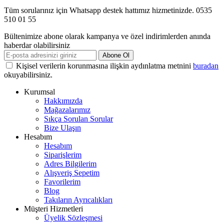
Tüm sorularınız için Whatsapp destek hattımız hizmetinizde. 0535
510 01 55
Bültenimize abone olarak kampanya ve özel indirimlerden anında
haberdar olabilirsiniz
Abone Ol
Kişisel verilerin korunmasına ilişkin aydınlatma metnini
buradan
okuyabilirsiniz.
Kurumsal
Hakkımızda
Mağazalarımız
Sıkça Sorulan Sorular
Bize Ulaşın
Hesabım
Hesabım
Siparişlerim
Adres Bilgilerim
Alışveriş Sepetim
Favorilerim
Blog
Takıların Ayrıcalıkları
Müşteri Hizmetleri
Üyelik Sözleşmesi