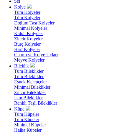
Set
Kolye
Tüm Kolyeler
Tüm Kolyeler
Doğum Taşı Kolyeler
Minimal Kolyeler
Kalpli Kolyeler
Zincir Kolyeler
Burç Kolyeler
Harf Kolyeler
Charm ve Kolye Uçları
Meyve Kolyeler
Bileklik
Tüm Bileklikler
Tüm Bileklikler
Esnek Kelepçeler
Minimal Bileklikler
Zincir Bileklikler
İsim Bileklikler
Renkli Taşlı Bileklikler
Küpe
Tüm Küpeler
Tüm Küpeler
Minimal Küpeler
Halka Küpeler