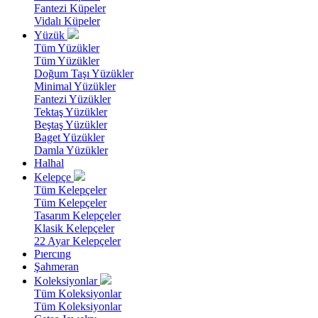
Fantezi Küpeler
Vidalı Küpeler
Yüzük
Tüm Yüzükler
Tüm Yüzükler
Doğum Taşı Yüzükler
Minimal Yüzükler
Fantezi Yüzükler
Tektaş Yüzükler
Beştaş Yüzükler
Baget Yüzükler
Damla Yüzükler
Halhal
Kelepçe
Tüm Kelepçeler
Tüm Kelepçeler
Tasarım Kelepçeler
Klasik Kelepçeler
22 Ayar Kelepçeler
Pıercıng
Şahmeran
Koleksiyonlar
Tüm Koleksiyonlar
Tüm Koleksiyonlar