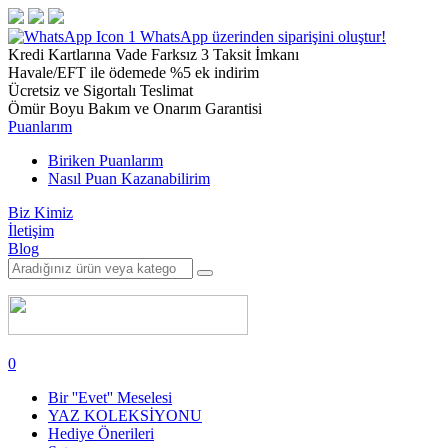
1
WhatsApp üzerinden siparişini oluştur!
Kredi Kartlarına Vade Farksız 3 Taksit İmkanı
Havale/EFT ile ödemede %5 ek indirim
Ücretsiz ve Sigortalı Teslimat
Ömür Boyu Bakım ve Onarım Garantisi
Puanlarım
Biriken Puanlarım
Nasıl Puan Kazanabilirim
Biz Kimiz
İletişim
Blog
0
Bir ''Evet'' Meselesi
YAZ KOLEKSİYONU
Hediye Önerileri