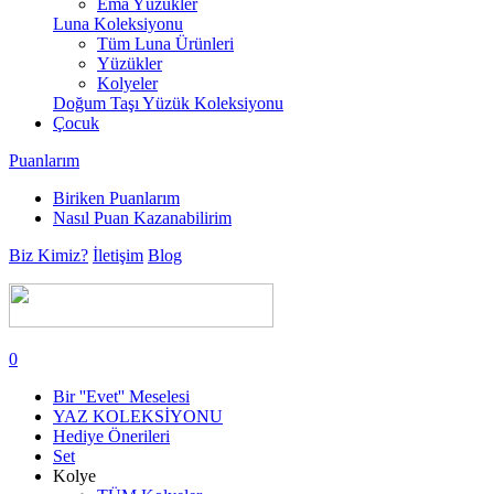
Ema Yüzükler
Luna Koleksiyonu
Tüm Luna Ürünleri
Yüzükler
Kolyeler
Doğum Taşı Yüzük Koleksiyonu
Çocuk
Puanlarım
Biriken Puanlarım
Nasıl Puan Kazanabilirim
Biz Kimiz?
İletişim
Blog
0
Bir ''Evet'' Meselesi
YAZ KOLEKSİYONU
Hediye Önerileri
Set
Kolye