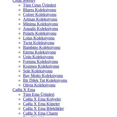
Cetaş Jewelry
Tüm Cetaş Ürünleri
Bluera Koleksiyonu
Colore Koleksiyonu
Artisan Koleksiyonu
Minima Koleksiyonu
Aqualis Koleksiyonu
Polaris Koleksiyonu
Lotus Koleksiyonu
Twist Koleksiyonu
Bambino Koleksiyonu
Eterna Koleksiyonu
Uniq Koleksiyonu
Fortuna Koleksiyonu
Kozmos Koleksiyonu
Sole Koleksiyonu
Bay Motto Koleksiyonu
Bir Dilek Tut Koleksiyonu
Olivia Koleksiyonu
Çağla X Ema
Tüm Ema Ürünleri
Çağla X Ema Kolyeler
Çağla X Ema Küpeler
Çağla X Ema Bileklikler
Çağla X Ema Charm