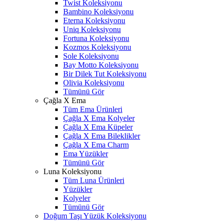
Twist Koleksiyonu
Bambino Koleksiyonu
Eterna Koleksiyonu
Uniq Koleksiyonu
Fortuna Koleksiyonu
Kozmos Koleksiyonu
Sole Koleksiyonu
Bay Motto Koleksiyonu
Bir Dilek Tut Koleksiyonu
Olivia Koleksiyonu
Tümünü Gör
Çağla X Ema
Tüm Ema Ürünleri
Çağla X Ema Kolyeler
Çağla X Ema Küpeler
Çağla X Ema Bileklikler
Çağla X Ema Charm
Ema Yüzükler
Tümünü Gör
Luna Koleksiyonu
Tüm Luna Ürünleri
Yüzükler
Kolyeler
Tümünü Gör
Doğum Taşı Yüzük Koleksiyonu