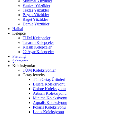
Minimal Yüzükler
Fantezi Yüzükler
Tektaş Yüzükler
Beştaş Yüzükler
Baget Yüzükler
Damla Yüzükler
Halhal
Kelepçe
TÜM Kelepçeler
Tasarım Kelepçeler
Klasik Kelepçeler
22 Ayar Kelepçeler
Pıercıng
Şahmeran
Koleksiyonlar
TÜM Koleksiyonlar
Cetaş Jewelry
Tüm Cetaş Ürünleri
Bluera Koleksiyonu
Colore Koleksiyonu
Artisan Koleksiyonu
Minima Koleksiyonu
Aqualis Koleksiyonu
Polaris Koleksiyonu
Lotus Koleksiyonu