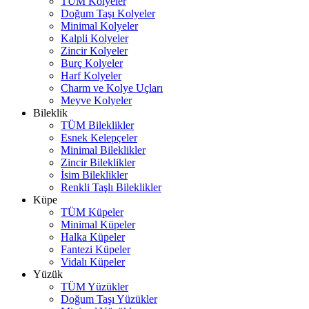
TÜM Kolyeler
Doğum Taşı Kolyeler
Minimal Kolyeler
Kalpli Kolyeler
Zincir Kolyeler
Burç Kolyeler
Harf Kolyeler
Charm ve Kolye Uçları
Meyve Kolyeler
Bileklik
TÜM Bileklikler
Esnek Kelepçeler
Minimal Bileklikler
Zincir Bileklikler
İsim Bileklikler
Renkli Taşlı Bileklikler
Küpe
TÜM Küpeler
Minimal Küpeler
Halka Küpeler
Fantezi Küpeler
Vidalı Küpeler
Yüzük
TÜM Yüzükler
Doğum Taşı Yüzükler