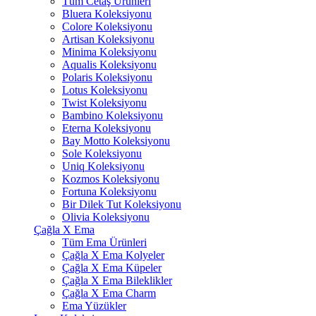
Tüm Cetaş Ürünleri
Bluera Koleksiyonu
Colore Koleksiyonu
Artisan Koleksiyonu
Minima Koleksiyonu
Aqualis Koleksiyonu
Polaris Koleksiyonu
Lotus Koleksiyonu
Twist Koleksiyonu
Bambino Koleksiyonu
Eterna Koleksiyonu
Bay Motto Koleksiyonu
Sole Koleksiyonu
Uniq Koleksiyonu
Kozmos Koleksiyonu
Fortuna Koleksiyonu
Bir Dilek Tut Koleksiyonu
Olivia Koleksiyonu
Çağla X Ema
Tüm Ema Ürünleri
Çağla X Ema Kolyeler
Çağla X Ema Küpeler
Çağla X Ema Bileklikler
Çağla X Ema Charm
Ema Yüzükler