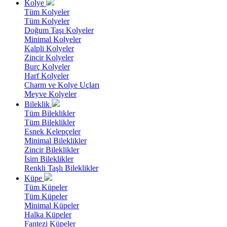
Kolye
Tüm Kolyeler
Tüm Kolyeler
Doğum Taşı Kolyeler
Minimal Kolyeler
Kalpli Kolyeler
Zincir Kolyeler
Burç Kolyeler
Harf Kolyeler
Charm ve Kolye Uçları
Meyve Kolyeler
Bileklik
Tüm Bileklikler
Tüm Bileklikler
Esnek Kelepçeler
Minimal Bileklikler
Zincir Bileklikler
İsim Bileklikler
Renkli Taşlı Bileklikler
Küpe
Tüm Küpeler
Tüm Küpeler
Minimal Küpeler
Halka Küpeler
Fantezi Küpeler