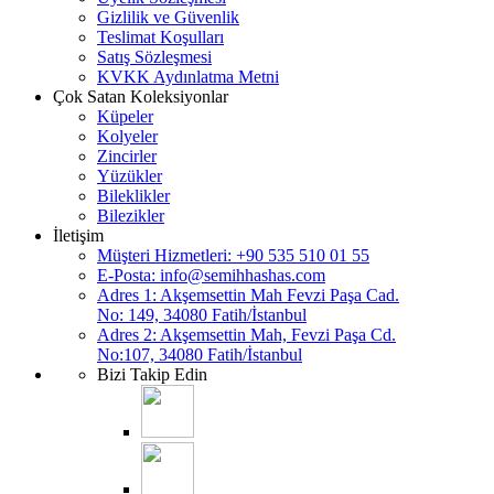
Gizlilik ve Güvenlik
Teslimat Koşulları
Satış Sözleşmesi
KVKK Aydınlatma Metni
Çok Satan Koleksiyonlar
Küpeler
Kolyeler
Zincirler
Yüzükler
Bileklikler
Bilezikler
İletişim
Müşteri Hizmetleri: +90 535 510 01 55
E-Posta:
info@semihhashas.com
Adres 1: Akşemsettin Mah Fevzi Paşa Cad.
No: 149, 34080 Fatih/İstanbul
Adres 2: Akşemsettin Mah, Fevzi Paşa Cd.
No:107, 34080 Fatih/İstanbul
Bizi Takip Edin