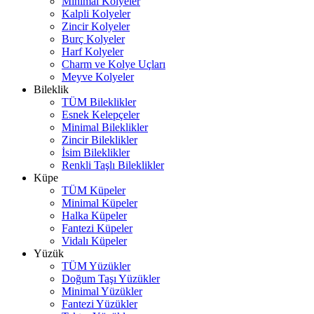
Minimal Kolyeler
Kalpli Kolyeler
Zincir Kolyeler
Burç Kolyeler
Harf Kolyeler
Charm ve Kolye Uçları
Meyve Kolyeler
Bileklik
TÜM Bileklikler
Esnek Kelepçeler
Minimal Bileklikler
Zincir Bileklikler
İsim Bileklikler
Renkli Taşlı Bileklikler
Küpe
TÜM Küpeler
Minimal Küpeler
Halka Küpeler
Fantezi Küpeler
Vidalı Küpeler
Yüzük
TÜM Yüzükler
Doğum Taşı Yüzükler
Minimal Yüzükler
Fantezi Yüzükler