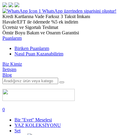
1
WhatsApp üzerinden siparişini oluştur!
Kredi Kartlarına Vade Farksız 3 Taksit İmkanı
Havale/EFT ile ödemede %5 ek indirim
Ücretsiz ve Sigortalı Teslimat
Ömür Boyu Bakım ve Onarım Garantisi
Puanlarım
Biriken Puanlarım
Nasıl Puan Kazanabilirim
Biz Kimiz
İletişim
Blog
0
Bir ''Evet'' Meselesi
YAZ KOLEKSİYONU
Set