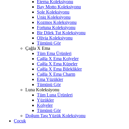
Eterna Koleksiyonu
Bay Motto Koleksiyonu
Sole Koleksiyonu
Uniq Koleksiyonu
Kozmos Koleksiyonu
Fortuna Koleksiyonu
Bir Dilek Tut Koleksiyonu
Olivia Koleksiyonu
Tümünü Gör
Çağla X Ema
Tüm Ema Ürünleri
Çağla X Ema Kolyeler
Çağla X Ema Küpeler
Çağla X Ema Bileklikler
Çağla X Ema Charm
Ema Yüzükler
Tümünü Gör
Luna Koleksiyonu
Tüm Luna Ürünleri
Yüzükler
Kolyeler
Tümünü Gör
Doğum Taşı Yüzük Koleksiyonu
Çocuk