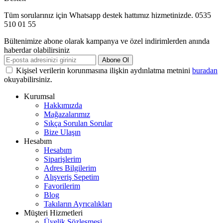
Tüm sorularınız için Whatsapp destek hattımız hizmetinizde. 0535
510 01 55
Bültenimize abone olarak kampanya ve özel indirimlerden anında
haberdar olabilirsiniz
Abone Ol
Kişisel verilerin korunmasına ilişkin aydınlatma metnini
buradan
okuyabilirsiniz.
Kurumsal
Hakkımızda
Mağazalarımız
Sıkça Sorulan Sorular
Bize Ulaşın
Hesabım
Hesabım
Siparişlerim
Adres Bilgilerim
Alışveriş Sepetim
Favorilerim
Blog
Takıların Ayrıcalıkları
Müşteri Hizmetleri
Üyelik Sözleşmesi