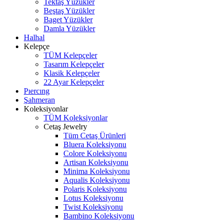
Tektaş Yüzükler
Beştaş Yüzükler
Baget Yüzükler
Damla Yüzükler
Halhal
Kelepçe
TÜM Kelepçeler
Tasarım Kelepçeler
Klasik Kelepçeler
22 Ayar Kelepçeler
Pıercıng
Şahmeran
Koleksiyonlar
TÜM Koleksiyonlar
Cetaş Jewelry
Tüm Cetaş Ürünleri
Bluera Koleksiyonu
Colore Koleksiyonu
Artisan Koleksiyonu
Minima Koleksiyonu
Aqualis Koleksiyonu
Polaris Koleksiyonu
Lotus Koleksiyonu
Twist Koleksiyonu
Bambino Koleksiyonu