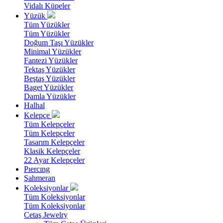
Vidalı Küpeler
Yüzük
Tüm Yüzükler
Tüm Yüzükler
Doğum Taşı Yüzükler
Minimal Yüzükler
Fantezi Yüzükler
Tektaş Yüzükler
Beştaş Yüzükler
Baget Yüzükler
Damla Yüzükler
Halhal
Kelepçe
Tüm Kelepçeler
Tüm Kelepçeler
Tasarım Kelepçeler
Klasik Kelepçeler
22 Ayar Kelepçeler
Pıercıng
Şahmeran
Koleksiyonlar
Tüm Koleksiyonlar
Tüm Koleksiyonlar
Cetaş Jewelry