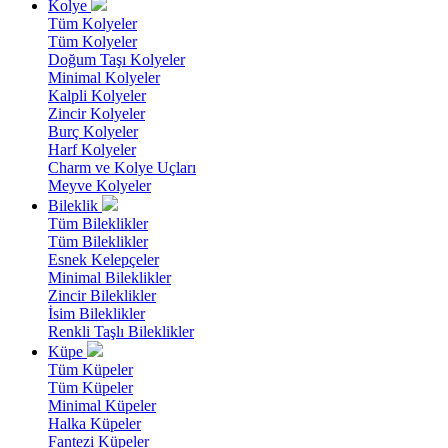
Kolye
Tüm Kolyeler
Tüm Kolyeler
Doğum Taşı Kolyeler
Minimal Kolyeler
Kalpli Kolyeler
Zincir Kolyeler
Burç Kolyeler
Harf Kolyeler
Charm ve Kolye Uçları
Meyve Kolyeler
Bileklik
Tüm Bileklikler
Tüm Bileklikler
Esnek Kelepçeler
Minimal Bileklikler
Zincir Bileklikler
İsim Bileklikler
Renkli Taşlı Bileklikler
Küpe
Tüm Küpeler
Tüm Küpeler
Minimal Küpeler
Halka Küpeler
Fantezi Küpeler