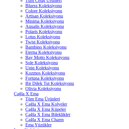
Tüm Cetaş Ürünleri
Bluera Koleksiyonu
Colore Koleksiyonu
Artisan Koleksiyonu
Minima Koleksiyonu
Aqualis Koleksiyonu
Polaris Koleksiyonu
Lotus Koleksiyonu
Twist Koleksiyonu
Bambino Koleksiyonu
Eterna Koleksiyonu
Bay Motto Koleksiyonu
Sole Koleksiyonu
Uniq Koleksiyonu
Kozmos Koleksiyonu
Fortuna Koleksiyonu
Bir Dilek Tut Koleksiyonu
Olivia Koleksiyonu
Çağla X Ema
Tüm Ema Ürünleri
Çağla X Ema Kolyeler
Çağla X Ema Küpeler
Çağla X Ema Bileklikler
Çağla X Ema Charm
Ema Yüzükler