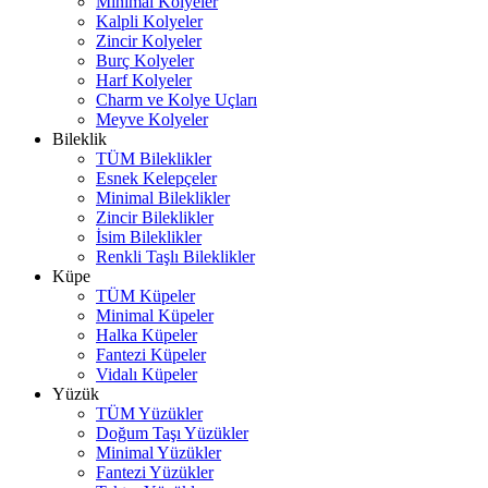
Minimal Kolyeler
Kalpli Kolyeler
Zincir Kolyeler
Burç Kolyeler
Harf Kolyeler
Charm ve Kolye Uçları
Meyve Kolyeler
Bileklik
TÜM Bileklikler
Esnek Kelepçeler
Minimal Bileklikler
Zincir Bileklikler
İsim Bileklikler
Renkli Taşlı Bileklikler
Küpe
TÜM Küpeler
Minimal Küpeler
Halka Küpeler
Fantezi Küpeler
Vidalı Küpeler
Yüzük
TÜM Yüzükler
Doğum Taşı Yüzükler
Minimal Yüzükler
Fantezi Yüzükler