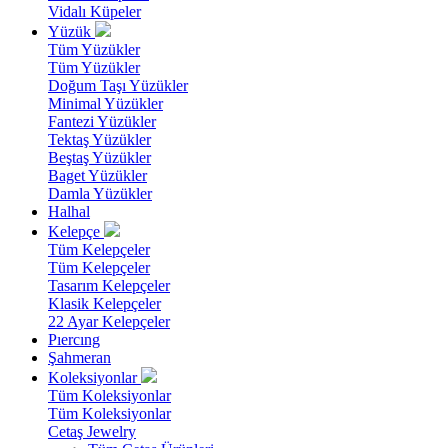
Vidalı Küpeler
Yüzük
Tüm Yüzükler
Tüm Yüzükler
Doğum Taşı Yüzükler
Minimal Yüzükler
Fantezi Yüzükler
Tektaş Yüzükler
Beştaş Yüzükler
Baget Yüzükler
Damla Yüzükler
Halhal
Kelepçe
Tüm Kelepçeler
Tüm Kelepçeler
Tasarım Kelepçeler
Klasik Kelepçeler
22 Ayar Kelepçeler
Pıercıng
Şahmeran
Koleksiyonlar
Tüm Koleksiyonlar
Tüm Koleksiyonlar
Cetaş Jewelry