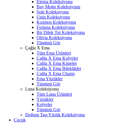
Eterna Koleksiyonu
Bay Motto Koleksiyonu
Sole Koleksiyonu
Uniq Koleksiyonu
Kozmos Koleksiyonu
Fortuna Koleksiyonu
Bir Dilek Tut Koleksiyonu
Olivia Koleksiyonu
Tümünü Gör
Çağla X Ema
Tüm Ema Ürünleri
Çağla X Ema Kolyeler
Çağla X Ema Küpeler
Çağla X Ema Bileklikler
Çağla X Ema Charm
Ema Yüzükler
Tümünü Gör
Luna Koleksiyonu
Tüm Luna Ürünleri
Yüzükler
Kolyeler
Tümünü Gör
Doğum Taşı Yüzük Koleksiyonu
Çocuk