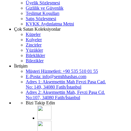
Üyelik Sözleşmesi
Gizlilik ve Güvenlik
Teslimat Koşulları
Satış Sözleşmesi
KVKK Aydınlatma Metni
Çok Satan Koleksiyonlar
Küpeler
Kolyeler
Zincirler
Yüzükler
Bileklikler
Bilezikler
İletişim
Müşteri Hizmetleri: +90 535 510 01 55
E-Posta:
info@semihhashas.com
Adres 1: Akşemsettin Mah Fevzi Paşa Cad.
No: 149, 34080 Fatih/İstanbul
Adres 2: Akşemsettin Mah, Fevzi Paşa Cd.
No:107, 34080 Fatih/İstanbul
Bizi Takip Edin