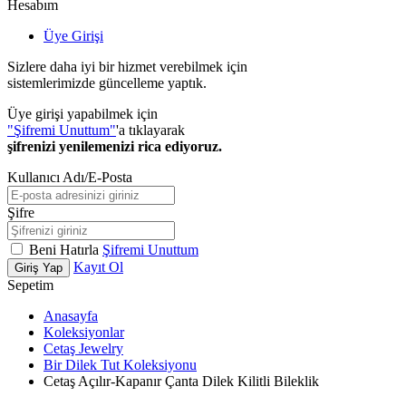
Hesabım
Üye Girişi
Sizlere daha iyi bir hizmet verebilmek için
sistemlerimizde güncelleme yaptık.
Üye girişi yapabilmek için
"Şifremi Unuttum"
'a tıklayarak
şifrenizi yenilemenizi rica ediyoruz.
Kullanıcı Adı/E-Posta
Şifre
Beni Hatırla
Şifremi Unuttum
Kayıt Ol
Giriş Yap
Sepetim
Anasayfa
Koleksiyonlar
Cetaş Jewelry
Bir Dilek Tut Koleksiyonu
Cetaş Açılır-Kapanır Çanta Dilek Kilitli Bileklik