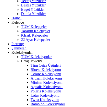
Tektaş Yüzükler
Beştaş Yüzükler
Baget Yüzükler
Damla Yüzükler
Halhal
Kelepçe
TÜM Kelepçeler
Tasarım Kelepçeler
Klasik Kelepçeler
22 Ayar Kelepçeler
Pıercıng
Şahmeran
Koleksiyonlar
TÜM Koleksiyonlar
Cetaş Jewelry
Tüm Cetaş Ürünleri
Bluera Koleksiyonu
Colore Koleksiyonu
Artisan Koleksiyonu
Minima Koleksiyonu
Aqualis Koleksiyonu
Polaris Koleksiyonu
Lotus Koleksiyonu
Twist Koleksiyonu
Bambino Koleksiyonu