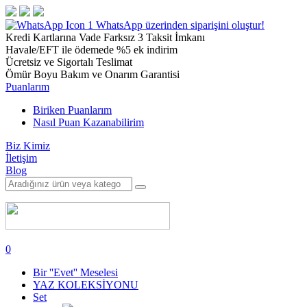
1
WhatsApp üzerinden siparişini oluştur!
Kredi Kartlarına Vade Farksız 3 Taksit İmkanı
Havale/EFT ile ödemede %5 ek indirim
Ücretsiz ve Sigortalı Teslimat
Ömür Boyu Bakım ve Onarım Garantisi
Puanlarım
Biriken Puanlarım
Nasıl Puan Kazanabilirim
Biz Kimiz
İletişim
Blog
0
Bir ''Evet'' Meselesi
YAZ KOLEKSİYONU
Set