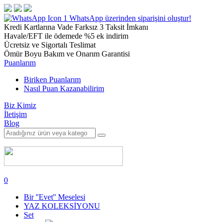
1
WhatsApp üzerinden siparişini oluştur!
Kredi Kartlarına Vade Farksız 3 Taksit İmkanı
Havale/EFT ile ödemede %5 ek indirim
Ücretsiz ve Sigortalı Teslimat
Ömür Boyu Bakım ve Onarım Garantisi
Puanlarım
Biriken Puanlarım
Nasıl Puan Kazanabilirim
Biz Kimiz
İletişim
Blog
0
Bir ''Evet'' Meselesi
YAZ KOLEKSİYONU
Set