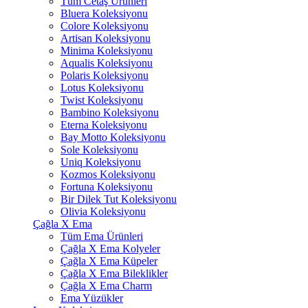
Tüm Cetaş Ürünleri
Bluera Koleksiyonu
Colore Koleksiyonu
Artisan Koleksiyonu
Minima Koleksiyonu
Aqualis Koleksiyonu
Polaris Koleksiyonu
Lotus Koleksiyonu
Twist Koleksiyonu
Bambino Koleksiyonu
Eterna Koleksiyonu
Bay Motto Koleksiyonu
Sole Koleksiyonu
Uniq Koleksiyonu
Kozmos Koleksiyonu
Fortuna Koleksiyonu
Bir Dilek Tut Koleksiyonu
Olivia Koleksiyonu
Çağla X Ema
Tüm Ema Ürünleri
Çağla X Ema Kolyeler
Çağla X Ema Küpeler
Çağla X Ema Bileklikler
Çağla X Ema Charm
Ema Yüzükler