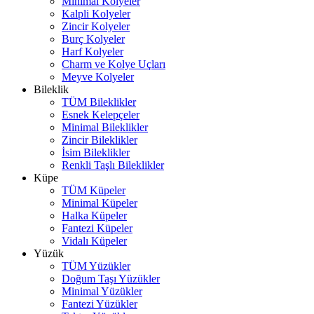
Minimal Kolyeler
Kalpli Kolyeler
Zincir Kolyeler
Burç Kolyeler
Harf Kolyeler
Charm ve Kolye Uçları
Meyve Kolyeler
Bileklik
TÜM Bileklikler
Esnek Kelepçeler
Minimal Bileklikler
Zincir Bileklikler
İsim Bileklikler
Renkli Taşlı Bileklikler
Küpe
TÜM Küpeler
Minimal Küpeler
Halka Küpeler
Fantezi Küpeler
Vidalı Küpeler
Yüzük
TÜM Yüzükler
Doğum Taşı Yüzükler
Minimal Yüzükler
Fantezi Yüzükler