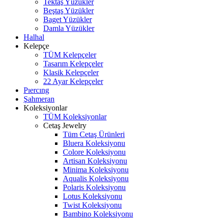
Tektaş Yüzükler
Beştaş Yüzükler
Baget Yüzükler
Damla Yüzükler
Halhal
Kelepçe
TÜM Kelepçeler
Tasarım Kelepçeler
Klasik Kelepçeler
22 Ayar Kelepçeler
Pıercıng
Şahmeran
Koleksiyonlar
TÜM Koleksiyonlar
Cetaş Jewelry
Tüm Cetaş Ürünleri
Bluera Koleksiyonu
Colore Koleksiyonu
Artisan Koleksiyonu
Minima Koleksiyonu
Aqualis Koleksiyonu
Polaris Koleksiyonu
Lotus Koleksiyonu
Twist Koleksiyonu
Bambino Koleksiyonu