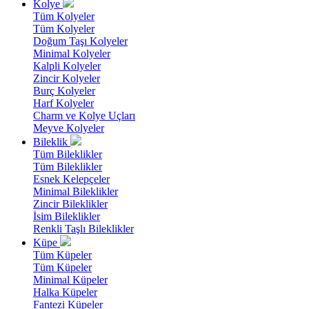
Kolye
Tüm Kolyeler
Tüm Kolyeler
Doğum Taşı Kolyeler
Minimal Kolyeler
Kalpli Kolyeler
Zincir Kolyeler
Burç Kolyeler
Harf Kolyeler
Charm ve Kolye Uçları
Meyve Kolyeler
Bileklik
Tüm Bileklikler
Tüm Bileklikler
Esnek Kelepçeler
Minimal Bileklikler
Zincir Bileklikler
İsim Bileklikler
Renkli Taşlı Bileklikler
Küpe
Tüm Küpeler
Tüm Küpeler
Minimal Küpeler
Halka Küpeler
Fantezi Küpeler