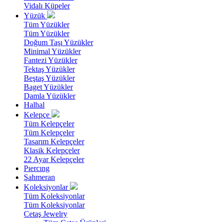
Vidalı Küpeler
Yüzük
Tüm Yüzükler
Tüm Yüzükler
Doğum Taşı Yüzükler
Minimal Yüzükler
Fantezi Yüzükler
Tektaş Yüzükler
Beştaş Yüzükler
Baget Yüzükler
Damla Yüzükler
Halhal
Kelepçe
Tüm Kelepçeler
Tüm Kelepçeler
Tasarım Kelepçeler
Klasik Kelepçeler
22 Ayar Kelepçeler
Pıercıng
Şahmeran
Koleksiyonlar
Tüm Koleksiyonlar
Tüm Koleksiyonlar
Cetaş Jewelry