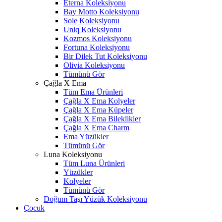
Eterna Koleksiyonu
Bay Motto Koleksiyonu
Sole Koleksiyonu
Uniq Koleksiyonu
Kozmos Koleksiyonu
Fortuna Koleksiyonu
Bir Dilek Tut Koleksiyonu
Olivia Koleksiyonu
Tümünü Gör
Çağla X Ema
Tüm Ema Ürünleri
Çağla X Ema Kolyeler
Çağla X Ema Küpeler
Çağla X Ema Bileklikler
Çağla X Ema Charm
Ema Yüzükler
Tümünü Gör
Luna Koleksiyonu
Tüm Luna Ürünleri
Yüzükler
Kolyeler
Tümünü Gör
Doğum Taşı Yüzük Koleksiyonu
Çocuk