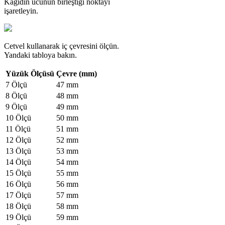
Kağıdın ucunun birleştiği noktayı
işaretleyin.
Cetvel kullanarak iç çevresini ölçün.
Yandaki tabloya bakın.
Yüzük Ölçüsü
Çevre (mm)
7 Ölçü
47 mm
8 Ölçü
48 mm
9 Ölçü
49 mm
10 Ölçü
50 mm
11 Ölçü
51 mm
12 Ölçü
52 mm
13 Ölçü
53 mm
14 Ölçü
54 mm
15 Ölçü
55 mm
16 Ölçü
56 mm
17 Ölçü
57 mm
18 Ölçü
58 mm
19 Ölçü
59 mm