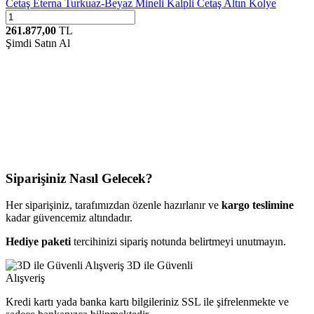
Cetaş
Eterna Turkuaz-Beyaz Mineli Kalpli Cetaş Altın Kolye
261.877,00
TL
Şimdi Satın Al
Siparişiniz Nasıl Gelecek?
Her siparişiniz, tarafımızdan özenle hazırlanır ve
kargo teslimine
kadar güvencemiz altındadır.
Hediye paketi
tercihinizi sipariş notunda belirtmeyi unutmayın.
3D ile Güvenli
Alışveriş
Kredi kartı yada banka kartı bilgileriniz SSL ile şifrelenmekte ve