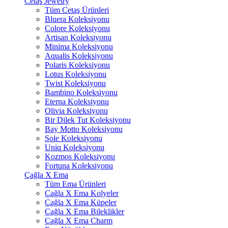
Cetaş Jewelry
Tüm Cetaş Ürünleri
Bluera Koleksiyonu
Colore Koleksiyonu
Artisan Koleksiyonu
Minima Koleksiyonu
Aqualis Koleksiyonu
Polaris Koleksiyonu
Lotus Koleksiyonu
Twist Koleksiyonu
Bambino Koleksiyonu
Eterna Koleksiyonu
Olivia Koleksiyonu
Bir Dilek Tut Koleksiyonu
Bay Motto Koleksiyonu
Sole Koleksiyonu
Uniq Koleksiyonu
Kozmos Koleksiyonu
Fortuna Koleksiyonu
Çağla X Ema
Tüm Ema Ürünleri
Çağla X Ema Kolyeler
Çağla X Ema Küpeler
Çağla X Ema Bileklikler
Çağla X Ema Charm