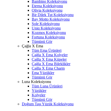
Bambino Koleksiyonu
Eterna Koleksiyonu
Olivia Koleksiyonu
Bir Dilek Tut Koleksiyonu
Bay Motto Koleksiyonu
Sole Koleksiyonu
Uniq Koleksiyonu
Kozmos Koleksiyonu
Fortuna Koleksiyonu
Tümünü Gör
Çağla X Ema
Tüm Ema Ürünleri
Çağla X Ema Kolyeler
Çağla X Ema Küpeler
Çağla X Ema Bileklikler
Çağla X Ema Charm
Ema Yüzükler
Tümünü Gör
Luna Koleksiyonu
Tüm Luna Ürünleri
Yüzükler
Kolyeler
Tümünü Gör
Doğum Taşı Yüzük Koleksiyonu