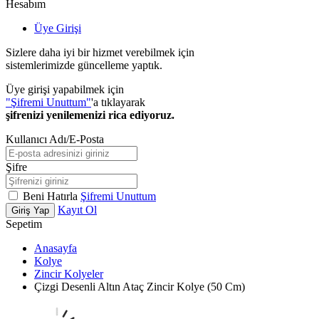
Hesabım
Üye Girişi
Sizlere daha iyi bir hizmet verebilmek için
sistemlerimizde güncelleme yaptık.
Üye girişi yapabilmek için
"Şifremi Unuttum"
'a tıklayarak
şifrenizi yenilemenizi rica ediyoruz.
Kullanıcı Adı/E-Posta
Şifre
Beni Hatırla
Şifremi Unuttum
Kayıt Ol
Giriş Yap
Sepetim
Anasayfa
Kolye
Zincir Kolyeler
Çizgi Desenli Altın Ataç Zincir Kolye (50 Cm)