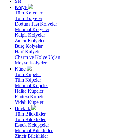
Set
Kolye
Tüm Kolyeler
Tüm Kolyeler
Doğum Taşı Kolyeler
Minimal Kolyeler
Kalpli Kolyeler
Zincir Kolyeler
Burç Kolyeler
Harf Kolyeler
Charm ve Kolye Uçları
Meyve Kolyeler
Küpe
Tüm Küpeler
Tüm Küpeler
Minimal Küpeler
Halka Küpeler
Fantezi Küpeler
Vidalı Küpeler
Bileklik
Tüm Bileklikler
Tüm Bileklikler
Esnek Kelepçeler
Minimal Bileklikler
Zincir Bileklikler