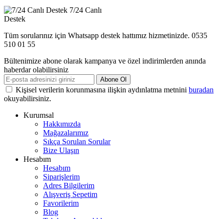
7/24 Canlı
Destek
Tüm sorularınız için Whatsapp destek hattımız hizmetinizde. 0535
510 01 55
Bültenimize abone olarak kampanya ve özel indirimlerden anında
haberdar olabilirsiniz
Abone Ol
Kişisel verilerin korunmasına ilişkin aydınlatma metnini
buradan
okuyabilirsiniz.
Kurumsal
Hakkımızda
Mağazalarımız
Sıkça Sorulan Sorular
Bize Ulaşın
Hesabım
Hesabım
Siparişlerim
Adres Bilgilerim
Alışveriş Sepetim
Favorilerim
Blog