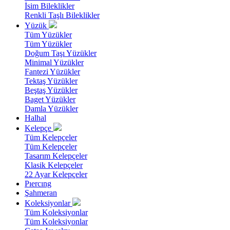
İsim Bileklikler
Renkli Taşlı Bileklikler
Yüzük
Tüm Yüzükler
Tüm Yüzükler
Doğum Taşı Yüzükler
Minimal Yüzükler
Fantezi Yüzükler
Tektaş Yüzükler
Beştaş Yüzükler
Baget Yüzükler
Damla Yüzükler
Halhal
Kelepçe
Tüm Kelepçeler
Tüm Kelepçeler
Tasarım Kelepçeler
Klasik Kelepçeler
22 Ayar Kelepçeler
Pıercıng
Şahmeran
Koleksiyonlar
Tüm Koleksiyonlar
Tüm Koleksiyonlar