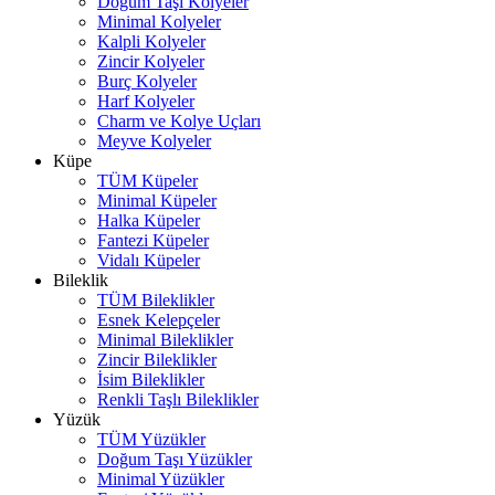
Doğum Taşı Kolyeler
Minimal Kolyeler
Kalpli Kolyeler
Zincir Kolyeler
Burç Kolyeler
Harf Kolyeler
Charm ve Kolye Uçları
Meyve Kolyeler
Küpe
TÜM Küpeler
Minimal Küpeler
Halka Küpeler
Fantezi Küpeler
Vidalı Küpeler
Bileklik
TÜM Bileklikler
Esnek Kelepçeler
Minimal Bileklikler
Zincir Bileklikler
İsim Bileklikler
Renkli Taşlı Bileklikler
Yüzük
TÜM Yüzükler
Doğum Taşı Yüzükler
Minimal Yüzükler