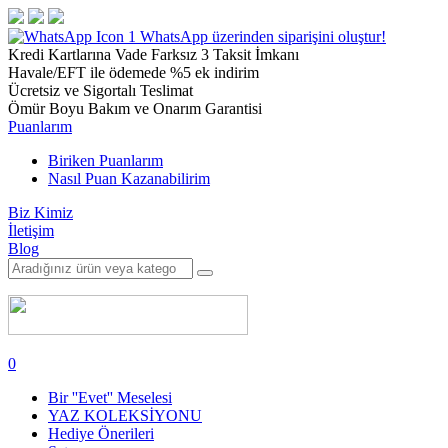
1
WhatsApp üzerinden siparişini oluştur!
Kredi Kartlarına Vade Farksız 3 Taksit İmkanı
Havale/EFT ile ödemede %5 ek indirim
Ücretsiz ve Sigortalı Teslimat
Ömür Boyu Bakım ve Onarım Garantisi
Puanlarım
Biriken Puanlarım
Nasıl Puan Kazanabilirim
Biz Kimiz
İletişim
Blog
0
Bir ''Evet'' Meselesi
YAZ KOLEKSİYONU
Hediye Önerileri