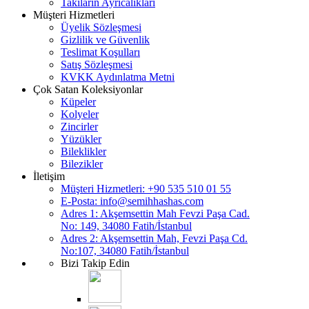
Takıların Ayrıcalıkları
Müşteri Hizmetleri
Üyelik Sözleşmesi
Gizlilik ve Güvenlik
Teslimat Koşulları
Satış Sözleşmesi
KVKK Aydınlatma Metni
Çok Satan Koleksiyonlar
Küpeler
Kolyeler
Zincirler
Yüzükler
Bileklikler
Bilezikler
İletişim
Müşteri Hizmetleri: +90 535 510 01 55
E-Posta:
info@semihhashas.com
Adres 1: Akşemsettin Mah Fevzi Paşa Cad.
No: 149, 34080 Fatih/İstanbul
Adres 2: Akşemsettin Mah, Fevzi Paşa Cd.
No:107, 34080 Fatih/İstanbul
Bizi Takip Edin