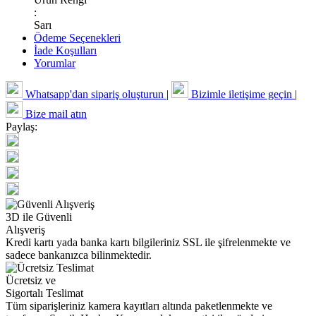
:
Sarı
Ödeme Seçenekleri
İade Koşulları
Yorumlar
Whatsapp'dan sipariş oluşturun
|
Bizimle iletişime geçin
|
Bize mail atın
Paylaş:
3D ile Güvenli
Alışveriş
Kredi kartı yada banka kartı bilgileriniz SSL ile şifrelenmekte ve
sadece bankanızca bilinmektedir.
Ücretsiz ve
Sigortalı Teslimat
Tüm siparişleriniz kamera kayıtları altında paketlenmekte ve