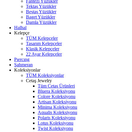
Fantezi Yüzükler
Tektaş Yüzükler
Beştaş Yüzükler
Baget Yüzükler
Damla Yüzükler
Halhal
Kelepçe
TÜM Kelepçeler
Tasarım Kelepçeler
Klasik Kelepçeler
22 Ayar Kelepçeler
Pıercıng
Şahmeran
Koleksiyonlar
TÜM Koleksiyonlar
Cetaş Jewelry
Tüm Cetaş Ürünleri
Bluera Koleksiyonu
Colore Koleksiyonu
Artisan Koleksiyonu
Minima Koleksiyonu
Aqualis Koleksiyonu
Polaris Koleksiyonu
Lotus Koleksiyonu
Twist Koleksiyonu