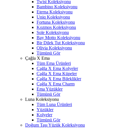
Twist Koleksiyonu
Bambino Koleksiyonu
Eterna Koleksiyonu
Uniq Koleksiyonu
Fortuna Koleksiyonu
Kozmos Koleksiyonu
Sole Koleksiyonu
Bay Motto Koleksiyonu
Bir Dilek Tut Koleksiyonu
Olivia Koleksiyonu
Tümünü Gör
Çağla X Ema
Tüm Ema Ürünleri
Çağla X Ema Kolyeler
Çağla X Ema Küpeler
Çağla X Ema Bileklikler
Çağla X Ema Charm
Ema Yüzükler
Tümünü Gör
Luna Koleksiyonu
Tüm Luna Ürünleri
Yüzükler
Kolyeler
Tümünü Gör
Doğum Taşı Yüzük Koleksiyonu