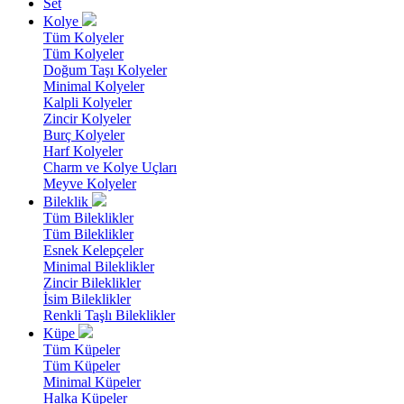
Set
Kolye
Tüm Kolyeler
Tüm Kolyeler
Doğum Taşı Kolyeler
Minimal Kolyeler
Kalpli Kolyeler
Zincir Kolyeler
Burç Kolyeler
Harf Kolyeler
Charm ve Kolye Uçları
Meyve Kolyeler
Bileklik
Tüm Bileklikler
Tüm Bileklikler
Esnek Kelepçeler
Minimal Bileklikler
Zincir Bileklikler
İsim Bileklikler
Renkli Taşlı Bileklikler
Küpe
Tüm Küpeler
Tüm Küpeler
Minimal Küpeler
Halka Küpeler