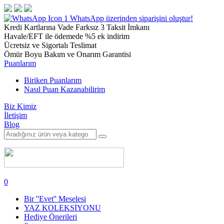
1
WhatsApp üzerinden siparişini oluştur!
Kredi Kartlarına Vade Farksız 3 Taksit İmkanı
Havale/EFT ile ödemede %5 ek indirim
Ücretsiz ve Sigortalı Teslimat
Ömür Boyu Bakım ve Onarım Garantisi
Puanlarım
Biriken Puanlarım
Nasıl Puan Kazanabilirim
Biz Kimiz
İletişim
Blog
0
Bir ''Evet'' Meselesi
YAZ KOLEKSİYONU
Hediye Önerileri