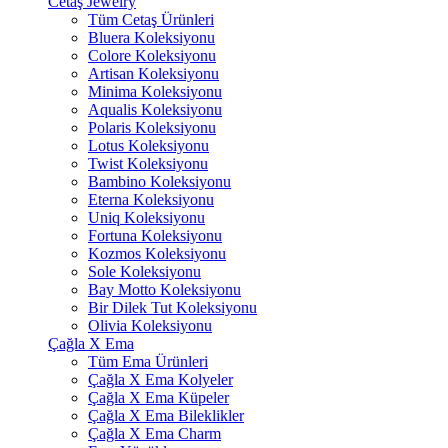
Cetaş Jewelry
Tüm Cetaş Ürünleri
Bluera Koleksiyonu
Colore Koleksiyonu
Artisan Koleksiyonu
Minima Koleksiyonu
Aqualis Koleksiyonu
Polaris Koleksiyonu
Lotus Koleksiyonu
Twist Koleksiyonu
Bambino Koleksiyonu
Eterna Koleksiyonu
Uniq Koleksiyonu
Fortuna Koleksiyonu
Kozmos Koleksiyonu
Sole Koleksiyonu
Bay Motto Koleksiyonu
Bir Dilek Tut Koleksiyonu
Olivia Koleksiyonu
Çağla X Ema
Tüm Ema Ürünleri
Çağla X Ema Kolyeler
Çağla X Ema Küpeler
Çağla X Ema Bileklikler
Çağla X Ema Charm