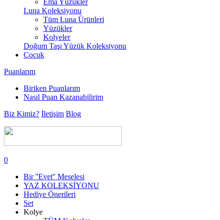
Ema Yüzükler
Luna Koleksiyonu
Tüm Luna Ürünleri
Yüzükler
Kolyeler
Doğum Taşı Yüzük Koleksiyonu
Çocuk
Puanlarım
Biriken Puanlarım
Nasıl Puan Kazanabilirim
Biz Kimiz?
İletişim
Blog
0
Bir ''Evet'' Meselesi
YAZ KOLEKSİYONU
Hediye Önerileri
Set
Kolye