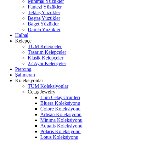
Minimal Yüzükler
Fantezi Yüzükler
Tektaş Yüzükler
Beştaş Yüzükler
Baget Yüzükler
Damla Yüzükler
Halhal
Kelepçe
TÜM Kelepçeler
Tasarım Kelepçeler
Klasik Kelepçeler
22 Ayar Kelepçeler
Pıercıng
Şahmeran
Koleksiyonlar
TÜM Koleksiyonlar
Cetaş Jewelry
Tüm Cetaş Ürünleri
Bluera Koleksiyonu
Colore Koleksiyonu
Artisan Koleksiyonu
Minima Koleksiyonu
Aqualis Koleksiyonu
Polaris Koleksiyonu
Lotus Koleksiyonu