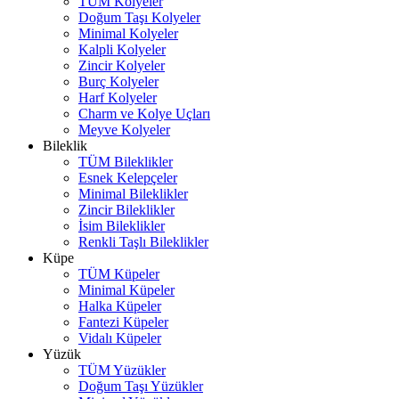
TÜM Kolyeler
Doğum Taşı Kolyeler
Minimal Kolyeler
Kalpli Kolyeler
Zincir Kolyeler
Burç Kolyeler
Harf Kolyeler
Charm ve Kolye Uçları
Meyve Kolyeler
Bileklik
TÜM Bileklikler
Esnek Kelepçeler
Minimal Bileklikler
Zincir Bileklikler
İsim Bileklikler
Renkli Taşlı Bileklikler
Küpe
TÜM Küpeler
Minimal Küpeler
Halka Küpeler
Fantezi Küpeler
Vidalı Küpeler
Yüzük
TÜM Yüzükler
Doğum Taşı Yüzükler