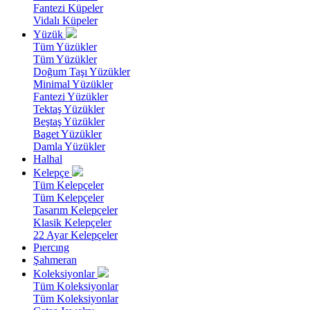
Fantezi Küpeler
Vidalı Küpeler
Yüzük
Tüm Yüzükler
Tüm Yüzükler
Doğum Taşı Yüzükler
Minimal Yüzükler
Fantezi Yüzükler
Tektaş Yüzükler
Beştaş Yüzükler
Baget Yüzükler
Damla Yüzükler
Halhal
Kelepçe
Tüm Kelepçeler
Tüm Kelepçeler
Tasarım Kelepçeler
Klasik Kelepçeler
22 Ayar Kelepçeler
Pıercıng
Şahmeran
Koleksiyonlar
Tüm Koleksiyonlar
Tüm Koleksiyonlar