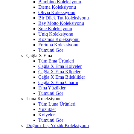
Bambino Koleksiyonu
Eterna Koleksiyonu
Olivia Koleksiyonu
Bir Dilek Tut Koleksiyonu
Bay Motto Koleksiyonu
Sole Koleksiyonu
Uniq Koleksiyonu
Kozmos Koleksiyonu
Fortuna Koleksiyonu
Tümünü Gör
Çağla X Ema
Tüm Ema Ürünleri
Çağla X Ema Kolyeler
Çağla X Ema Küpeler
Çağla X Ema Bileklikler
Çağla X Ema Charm
Ema Yüzükler
Tümünü Gör
Luna Koleksiyonu
Tüm Luna Ürünleri
Yüzükler
Kolyeler
Tümünü Gör
Doğum Taşı Yüzük Koleksiyonu