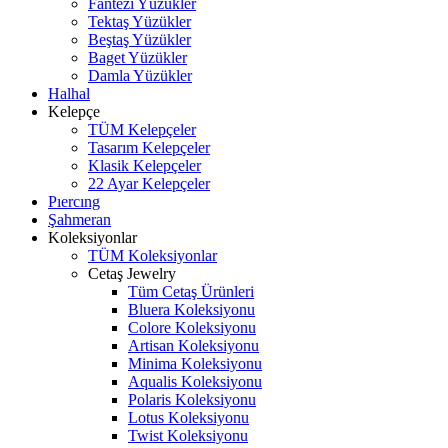
Fantezi Yüzükler
Tektaş Yüzükler
Beştaş Yüzükler
Baget Yüzükler
Damla Yüzükler
Halhal
Kelepçe
TÜM Kelepçeler
Tasarım Kelepçeler
Klasik Kelepçeler
22 Ayar Kelepçeler
Pıercıng
Şahmeran
Koleksiyonlar
TÜM Koleksiyonlar
Cetaş Jewelry
Tüm Cetaş Ürünleri
Bluera Koleksiyonu
Colore Koleksiyonu
Artisan Koleksiyonu
Minima Koleksiyonu
Aqualis Koleksiyonu
Polaris Koleksiyonu
Lotus Koleksiyonu
Twist Koleksiyonu