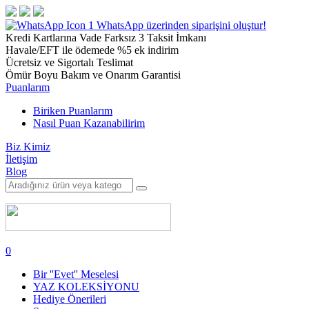
1
WhatsApp üzerinden siparişini oluştur!
Kredi Kartlarına Vade Farksız 3 Taksit İmkanı
Havale/EFT ile ödemede %5 ek indirim
Ücretsiz ve Sigortalı Teslimat
Ömür Boyu Bakım ve Onarım Garantisi
Puanlarım
Biriken Puanlarım
Nasıl Puan Kazanabilirim
Biz Kimiz
İletişim
Blog
0
Bir ''Evet'' Meselesi
YAZ KOLEKSİYONU
Hediye Önerileri