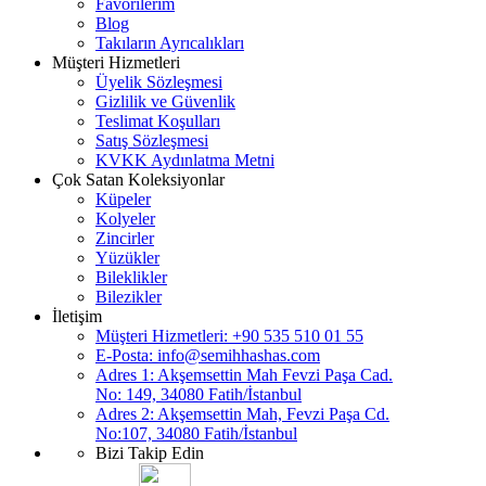
Favorilerim
Blog
Takıların Ayrıcalıkları
Müşteri Hizmetleri
Üyelik Sözleşmesi
Gizlilik ve Güvenlik
Teslimat Koşulları
Satış Sözleşmesi
KVKK Aydınlatma Metni
Çok Satan Koleksiyonlar
Küpeler
Kolyeler
Zincirler
Yüzükler
Bileklikler
Bilezikler
İletişim
Müşteri Hizmetleri: +90 535 510 01 55
E-Posta:
info@semihhashas.com
Adres 1: Akşemsettin Mah Fevzi Paşa Cad.
No: 149, 34080 Fatih/İstanbul
Adres 2: Akşemsettin Mah, Fevzi Paşa Cd.
No:107, 34080 Fatih/İstanbul
Bizi Takip Edin