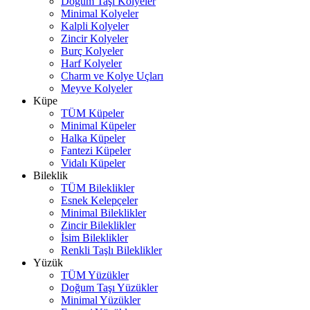
Doğum Taşı Kolyeler
Minimal Kolyeler
Kalpli Kolyeler
Zincir Kolyeler
Burç Kolyeler
Harf Kolyeler
Charm ve Kolye Uçları
Meyve Kolyeler
Küpe
TÜM Küpeler
Minimal Küpeler
Halka Küpeler
Fantezi Küpeler
Vidalı Küpeler
Bileklik
TÜM Bileklikler
Esnek Kelepçeler
Minimal Bileklikler
Zincir Bileklikler
İsim Bileklikler
Renkli Taşlı Bileklikler
Yüzük
TÜM Yüzükler
Doğum Taşı Yüzükler
Minimal Yüzükler