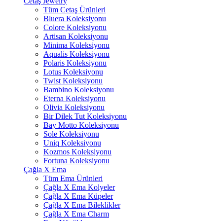
Cetaş Jewelry
Tüm Cetaş Ürünleri
Bluera Koleksiyonu
Colore Koleksiyonu
Artisan Koleksiyonu
Minima Koleksiyonu
Aqualis Koleksiyonu
Polaris Koleksiyonu
Lotus Koleksiyonu
Twist Koleksiyonu
Bambino Koleksiyonu
Eterna Koleksiyonu
Olivia Koleksiyonu
Bir Dilek Tut Koleksiyonu
Bay Motto Koleksiyonu
Sole Koleksiyonu
Uniq Koleksiyonu
Kozmos Koleksiyonu
Fortuna Koleksiyonu
Çağla X Ema
Tüm Ema Ürünleri
Çağla X Ema Kolyeler
Çağla X Ema Küpeler
Çağla X Ema Bileklikler
Çağla X Ema Charm