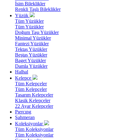
İsim Bileklikler
Renkli Taşlı Bileklikler
Yüzük
Tüm Yüzükler
Tüm Yüzükler
Doğum Taşı Yüzükler
Minimal Yüzükler
Fantezi Yüzükler
Tektaş Yüzükler
Beştaş Yüzükler
Baget Yüzükler
Damla Yüzükler
Halhal
Kelepçe
Tüm Kelepçeler
Tüm Kelepçeler
Tasarım Kelepçeler
Klasik Kelepçeler
22 Ayar Kelepçeler
Pıercıng
Şahmeran
Koleksiyonlar
Tüm Koleksiyonlar
Tüm Koleksiyonlar