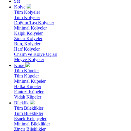
Set
Kolye
Tüm Kolyeler
Tüm Kolyeler
Doğum Taşı Kolyeler
Minimal Kolyeler
Kalpli Kolyeler
Zincir Kolyeler
Burç Kolyeler
Harf Kolyeler
Charm ve Kolye Uçları
Meyve Kolyeler
Küpe
Tüm Küpeler
Tüm Küpeler
Minimal Küpeler
Halka Küpeler
Fantezi Küpeler
Vidalı Küpeler
Bileklik
Tüm Bileklikler
Tüm Bileklikler
Esnek Kelepçeler
Minimal Bileklikler
Zincir Bileklikler