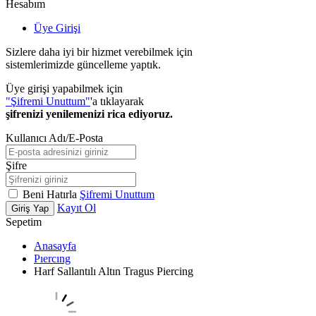
Hesabım
Üye Girişi
Sizlere daha iyi bir hizmet verebilmek için
sistemlerimizde güncelleme yaptık.
Üye girişi yapabilmek için
"Şifremi Unuttum"
'a tıklayarak
şifrenizi yenilemenizi rica ediyoruz.
Kullanıcı Adı/E-Posta
Şifre
Beni Hatırla
Şifremi Unuttum
Kayıt Ol
Giriş Yap
Sepetim
Anasayfa
Pıercıng
Harf Sallantılı Altın Tragus Piercing