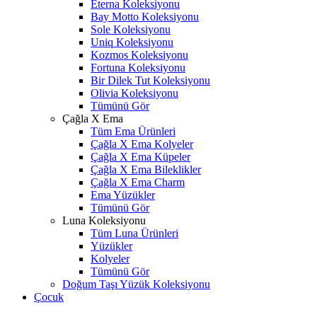
Eterna Koleksiyonu
Bay Motto Koleksiyonu
Sole Koleksiyonu
Uniq Koleksiyonu
Kozmos Koleksiyonu
Fortuna Koleksiyonu
Bir Dilek Tut Koleksiyonu
Olivia Koleksiyonu
Tümünü Gör
Çağla X Ema
Tüm Ema Ürünleri
Çağla X Ema Kolyeler
Çağla X Ema Küpeler
Çağla X Ema Bileklikler
Çağla X Ema Charm
Ema Yüzükler
Tümünü Gör
Luna Koleksiyonu
Tüm Luna Ürünleri
Yüzükler
Kolyeler
Tümünü Gör
Doğum Taşı Yüzük Koleksiyonu
Çocuk