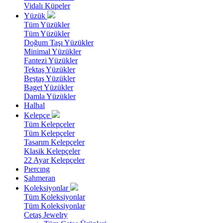
Vidalı Küpeler
Yüzük
Tüm Yüzükler
Tüm Yüzükler
Doğum Taşı Yüzükler
Minimal Yüzükler
Fantezi Yüzükler
Tektaş Yüzükler
Beştaş Yüzükler
Baget Yüzükler
Damla Yüzükler
Halhal
Kelepçe
Tüm Kelepçeler
Tüm Kelepçeler
Tasarım Kelepçeler
Klasik Kelepçeler
22 Ayar Kelepçeler
Pıercıng
Şahmeran
Koleksiyonlar
Tüm Koleksiyonlar
Tüm Koleksiyonlar
Cetaş Jewelry