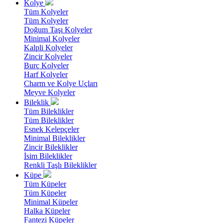
Kolye
Tüm Kolyeler
Tüm Kolyeler
Doğum Taşı Kolyeler
Minimal Kolyeler
Kalpli Kolyeler
Zincir Kolyeler
Burç Kolyeler
Harf Kolyeler
Charm ve Kolye Uçları
Meyve Kolyeler
Bileklik
Tüm Bileklikler
Tüm Bileklikler
Esnek Kelepçeler
Minimal Bileklikler
Zincir Bileklikler
İsim Bileklikler
Renkli Taşlı Bileklikler
Küpe
Tüm Küpeler
Tüm Küpeler
Minimal Küpeler
Halka Küpeler
Fantezi Küpeler