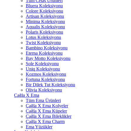
Tüm Cetaş Ürünleri
Bluera Koleksiyonu
Colore Koleksiyonu
Artisan Koleksiyonu
Minima Koleksiyonu
Aqualis Koleksiyonu
Polaris Koleksiyonu
Lotus Koleksiyonu
Twist Koleksiyonu
Bambino Koleksiyonu
Eterna Koleksiyonu
Bay Motto Koleksiyonu
Sole Koleksiyonu
Uniq Koleksiyonu
Kozmos Koleksiyonu
Fortuna Koleksiyonu
Bir Dilek Tut Koleksiyonu
Olivia Koleksiyonu
Çağla X Ema
Tüm Ema Ürünleri
Çağla X Ema Kolyeler
Çağla X Ema Küpeler
Çağla X Ema Bileklikler
Çağla X Ema Charm
Ema Yüzükler