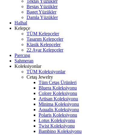
Tektaş Yüzükler
Beştaş Yüzükler
Baget Yüzükler
Damla Yüzükler
Halhal
Kelepçe
TÜM Kelepçeler
Tasarım Kelepçeler
Klasik Kelepçeler
22 Ayar Kelepçeler
Pıercıng
Şahmeran
Koleksiyonlar
TÜM Koleksiyonlar
Cetaş Jewelry
Tüm Cetaş Ürünleri
Bluera Koleksiyonu
Colore Koleksiyonu
Artisan Koleksiyonu
Minima Koleksiyonu
Aqualis Koleksiyonu
Polaris Koleksiyonu
Lotus Koleksiyonu
Twist Koleksiyonu
Bambino Koleksiyonu