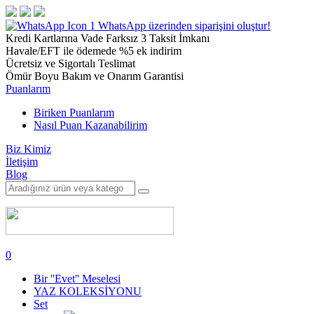
1
WhatsApp üzerinden siparişini oluştur!
Kredi Kartlarına Vade Farksız 3 Taksit İmkanı
Havale/EFT ile ödemede %5 ek indirim
Ücretsiz ve Sigortalı Teslimat
Ömür Boyu Bakım ve Onarım Garantisi
Puanlarım
Biriken Puanlarım
Nasıl Puan Kazanabilirim
Biz Kimiz
İletişim
Blog
0
Bir ''Evet'' Meselesi
YAZ KOLEKSİYONU
Set