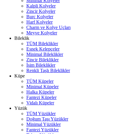
Minimal Kolyeler
Kalpli Kolyeler
Zincir Kolyeler
Burç Kolyeler
Harf Kolyeler
Charm ve Kolye Uçları
Meyve Kolyeler
Bileklik
TÜM Bileklikler
Esnek Kelepçeler
Minimal Bileklikler
Zincir Bileklikler
İsim Bileklikler
Renkli Taşlı Bileklikler
Küpe
TÜM Küpeler
Minimal Küpeler
Halka Küpeler
Fantezi Küpeler
Vidalı Küpeler
Yüzük
TÜM Yüzükler
Doğum Taşı Yüzükler
Minimal Yüzükler
Fantezi Yüzükler