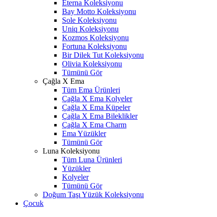
Eterna Koleksiyonu
Bay Motto Koleksiyonu
Sole Koleksiyonu
Uniq Koleksiyonu
Kozmos Koleksiyonu
Fortuna Koleksiyonu
Bir Dilek Tut Koleksiyonu
Olivia Koleksiyonu
Tümünü Gör
Çağla X Ema
Tüm Ema Ürünleri
Çağla X Ema Kolyeler
Çağla X Ema Küpeler
Çağla X Ema Bileklikler
Çağla X Ema Charm
Ema Yüzükler
Tümünü Gör
Luna Koleksiyonu
Tüm Luna Ürünleri
Yüzükler
Kolyeler
Tümünü Gör
Doğum Taşı Yüzük Koleksiyonu
Çocuk