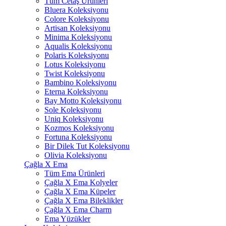
Tüm Cetaş Ürünleri
Bluera Koleksiyonu
Colore Koleksiyonu
Artisan Koleksiyonu
Minima Koleksiyonu
Aqualis Koleksiyonu
Polaris Koleksiyonu
Lotus Koleksiyonu
Twist Koleksiyonu
Bambino Koleksiyonu
Eterna Koleksiyonu
Bay Motto Koleksiyonu
Sole Koleksiyonu
Uniq Koleksiyonu
Kozmos Koleksiyonu
Fortuna Koleksiyonu
Bir Dilek Tut Koleksiyonu
Olivia Koleksiyonu
Çağla X Ema
Tüm Ema Ürünleri
Çağla X Ema Kolyeler
Çağla X Ema Küpeler
Çağla X Ema Bileklikler
Çağla X Ema Charm
Ema Yüzükler