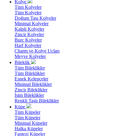
Kolye
Tüm Kolyeler
Tüm Kolyeler
Doğum Taşı Kolyeler
Minimal Kolyeler
Kalpli Kolyeler
Zincir Kolyeler
Burç Kolyeler
Harf Kolyeler
Charm ve Kolye Uçları
Meyve Kolyeler
Bileklik
Tüm Bileklikler
Tüm Bileklikler
Esnek Kelepçeler
Minimal Bileklikler
Zincir Bileklikler
İsim Bileklikler
Renkli Taşlı Bileklikler
Küpe
Tüm Küpeler
Tüm Küpeler
Minimal Küpeler
Halka Küpeler
Fantezi Küpeler