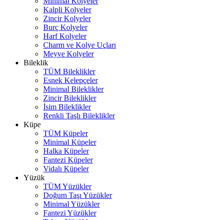
Minimal Kolyeler
Kalpli Kolyeler
Zincir Kolyeler
Burç Kolyeler
Harf Kolyeler
Charm ve Kolye Uçları
Meyve Kolyeler
Bileklik
TÜM Bileklikler
Esnek Kelepçeler
Minimal Bileklikler
Zincir Bileklikler
İsim Bileklikler
Renkli Taşlı Bileklikler
Küpe
TÜM Küpeler
Minimal Küpeler
Halka Küpeler
Fantezi Küpeler
Vidalı Küpeler
Yüzük
TÜM Yüzükler
Doğum Taşı Yüzükler
Minimal Yüzükler
Fantezi Yüzükler