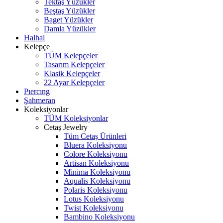
Tektaş Yüzükler
Beştaş Yüzükler
Baget Yüzükler
Damla Yüzükler
Halhal
Kelepçe
TÜM Kelepçeler
Tasarım Kelepçeler
Klasik Kelepçeler
22 Ayar Kelepçeler
Pıercıng
Şahmeran
Koleksiyonlar
TÜM Koleksiyonlar
Cetaş Jewelry
Tüm Cetaş Ürünleri
Bluera Koleksiyonu
Colore Koleksiyonu
Artisan Koleksiyonu
Minima Koleksiyonu
Aqualis Koleksiyonu
Polaris Koleksiyonu
Lotus Koleksiyonu
Twist Koleksiyonu
Bambino Koleksiyonu