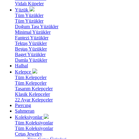
Vidalı Küpeler
Yüzük
Tüm Yüzükler
Tüm Yüzükler
Doğum Taşı Yüzükler
Minimal Yüzükler
Fantezi Yüzükler
Tektaş Yüzükler
Beştaş Yüzükler
Baget Yüzükler
Damla Yüzükler
Halhal
Kelepçe
Tüm Kelepçeler
Tüm Kelepçeler
Tasarım Kelepçeler
Klasik Kelepçeler
22 Ayar Kelepçeler
Pıercıng
Şahmeran
Koleksiyonlar
Tüm Koleksiyonlar
Tüm Koleksiyonlar
Cetaş Jewelry