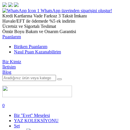
1
WhatsApp üzerinden siparişini oluştur!
Kredi Kartlarına Vade Farksız 3 Taksit İmkanı
Havale/EFT ile ödemede %5 ek indirim
Ücretsiz ve Sigortalı Teslimat
Ömür Boyu Bakım ve Onarım Garantisi
Puanlarım
Biriken Puanlarım
Nasıl Puan Kazanabilirim
Biz Kimiz
İletişim
Blog
0
Bir ''Evet'' Meselesi
YAZ KOLEKSİYONU
Set