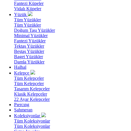
Fantezi Küpeler
Vidalı Küpeler
Yüzük
Tüm Yüzükler
Tüm Yüzükler
Doğum Taşı Yüzükler
Minimal Yüzükler
Fantezi Yüzükler
Tektaş Yüzükler
Beştaş Yüzükler
Baget Yüzükler
Damla Yüzükler
Halhal
Kelepçe
Tüm Kelepçeler
Tüm Kelepçeler
Tasarım Kelepçeler
Klasik Kelepçeler
22 Ayar Kelepçeler
Pıercıng
Şahmeran
Koleksiyonlar
Tüm Koleksiyonlar
Tüm Koleksiyonlar