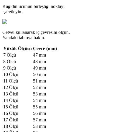
Kağıdın ucunun birleştiği noktayı
işaretleyin.
Cetvel kullanarak iç çevresini ölçün.
Yandaki tabloya bakın.
Yüzük Ölçüsü
Çevre (mm)
7 Ölçü
47 mm
8 Ölçü
48 mm
9 Ölçü
49 mm
10 Ölçü
50 mm
11 Ölçü
51 mm
12 Ölçü
52 mm
13 Ölçü
53 mm
14 Ölçü
54 mm
15 Ölçü
55 mm
16 Ölçü
56 mm
17 Ölçü
57 mm
18 Ölçü
58 mm