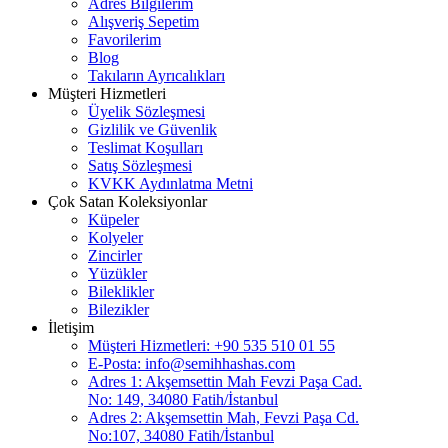
Adres Bilgilerim
Alışveriş Sepetim
Favorilerim
Blog
Takıların Ayrıcalıkları
Müşteri Hizmetleri
Üyelik Sözleşmesi
Gizlilik ve Güvenlik
Teslimat Koşulları
Satış Sözleşmesi
KVKK Aydınlatma Metni
Çok Satan Koleksiyonlar
Küpeler
Kolyeler
Zincirler
Yüzükler
Bileklikler
Bilezikler
İletişim
Müşteri Hizmetleri: +90 535 510 01 55
E-Posta:
info@semihhashas.com
Adres 1: Akşemsettin Mah Fevzi Paşa Cad.
No: 149, 34080 Fatih/İstanbul
Adres 2: Akşemsettin Mah, Fevzi Paşa Cd.
No:107, 34080 Fatih/İstanbul