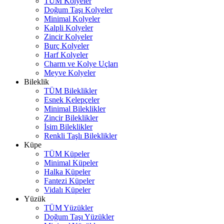
TÜM Kolyeler
Doğum Taşı Kolyeler
Minimal Kolyeler
Kalpli Kolyeler
Zincir Kolyeler
Burç Kolyeler
Harf Kolyeler
Charm ve Kolye Uçları
Meyve Kolyeler
Bileklik
TÜM Bileklikler
Esnek Kelepçeler
Minimal Bileklikler
Zincir Bileklikler
İsim Bileklikler
Renkli Taşlı Bileklikler
Küpe
TÜM Küpeler
Minimal Küpeler
Halka Küpeler
Fantezi Küpeler
Vidalı Küpeler
Yüzük
TÜM Yüzükler
Doğum Taşı Yüzükler