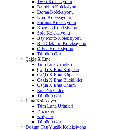
Twist Koleksiyonu
Bambino Koleksiyonu
Eterna Koleksiyonu
Uniq Koleksiyonu
Fortuna Koleksiyonu
Kozmos Koleksiyonu
Sole Koleksiyonu
Bay Motto Koleksiyonu
Bir Dilek Tut Koleksiyonu
Olivia Koleksiyonu
Tümünü Gör
Çağla X Ema
Tüm Ema Ürünleri
Çağla X Ema Kolyeler
Çağla X Ema Küpeler
Çağla X Ema Bileklikler
Çağla X Ema Charm
Ema Yüzükler
Tümünü Gör
Luna Koleksiyonu
Tüm Luna Ürünleri
Yüzükler
Kolyeler
Tümünü Gör
Doğum Taşı Yüzük Koleksiyonu