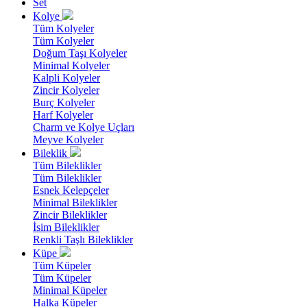
Set
Kolye
Tüm Kolyeler
Tüm Kolyeler
Doğum Taşı Kolyeler
Minimal Kolyeler
Kalpli Kolyeler
Zincir Kolyeler
Burç Kolyeler
Harf Kolyeler
Charm ve Kolye Uçları
Meyve Kolyeler
Bileklik
Tüm Bileklikler
Tüm Bileklikler
Esnek Kelepçeler
Minimal Bileklikler
Zincir Bileklikler
İsim Bileklikler
Renkli Taşlı Bileklikler
Küpe
Tüm Küpeler
Tüm Küpeler
Minimal Küpeler
Halka Küpeler