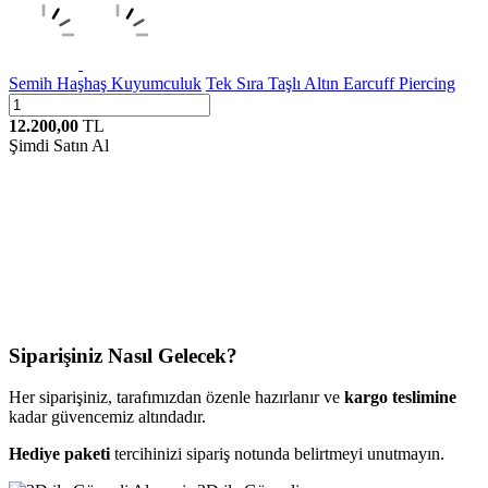
Semih Haşhaş Kuyumculuk
Tek Sıra Taşlı Altın Earcuff Piercing
12.200,00
TL
Şimdi Satın Al
Siparişiniz Nasıl Gelecek?
Her siparişiniz, tarafımızdan özenle hazırlanır ve
kargo teslimine
kadar güvencemiz altındadır.
Hediye paketi
tercihinizi sipariş notunda belirtmeyi unutmayın.