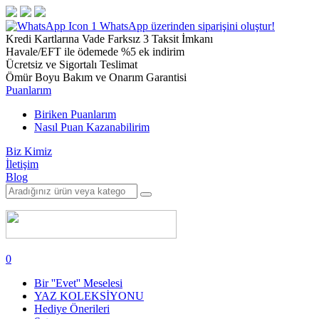
1
WhatsApp üzerinden siparişini oluştur!
Kredi Kartlarına Vade Farksız 3 Taksit İmkanı
Havale/EFT ile ödemede %5 ek indirim
Ücretsiz ve Sigortalı Teslimat
Ömür Boyu Bakım ve Onarım Garantisi
Puanlarım
Biriken Puanlarım
Nasıl Puan Kazanabilirim
Biz Kimiz
İletişim
Blog
0
Bir ''Evet'' Meselesi
YAZ KOLEKSİYONU
Hediye Önerileri