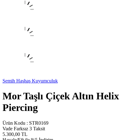
Semih Haşhaş Kuyumculuk
Mor Taşlı Çiçek Altın Helix
Piercing
Ürün Kodu :
STR0169
Vade Farksız 3 Taksit
5.300,00
TL
Havale/Eft ile %5 İndirim