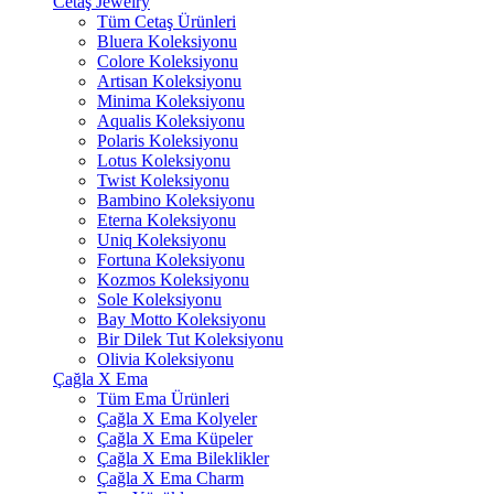
Cetaş Jewelry
Tüm Cetaş Ürünleri
Bluera Koleksiyonu
Colore Koleksiyonu
Artisan Koleksiyonu
Minima Koleksiyonu
Aqualis Koleksiyonu
Polaris Koleksiyonu
Lotus Koleksiyonu
Twist Koleksiyonu
Bambino Koleksiyonu
Eterna Koleksiyonu
Uniq Koleksiyonu
Fortuna Koleksiyonu
Kozmos Koleksiyonu
Sole Koleksiyonu
Bay Motto Koleksiyonu
Bir Dilek Tut Koleksiyonu
Olivia Koleksiyonu
Çağla X Ema
Tüm Ema Ürünleri
Çağla X Ema Kolyeler
Çağla X Ema Küpeler
Çağla X Ema Bileklikler
Çağla X Ema Charm