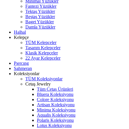
Minimal Yüzükler
Fantezi Yüzükler
Tektaş Yüzükler
Beştaş Yüzükler
Baget Yüzükler
Damla Yüzükler
Halhal
Kelepçe
TÜM Kelepçeler
Tasarım Kelepçeler
Klasik Kelepçeler
22 Ayar Kelepçeler
Pıercıng
Şahmeran
Koleksiyonlar
TÜM Koleksiyonlar
Cetaş Jewelry
Tüm Cetaş Ürünleri
Bluera Koleksiyonu
Colore Koleksiyonu
Artisan Koleksiyonu
Minima Koleksiyonu
Aqualis Koleksiyonu
Polaris Koleksiyonu
Lotus Koleksiyonu