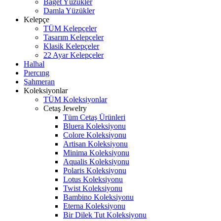
Baget Yüzükler
Damla Yüzükler
Kelepçe
TÜM Kelepçeler
Tasarım Kelepçeler
Klasik Kelepçeler
22 Ayar Kelepçeler
Halhal
Pıercıng
Şahmeran
Koleksiyonlar
TÜM Koleksiyonlar
Cetaş Jewelry
Tüm Cetaş Ürünleri
Bluera Koleksiyonu
Colore Koleksiyonu
Artisan Koleksiyonu
Minima Koleksiyonu
Aqualis Koleksiyonu
Polaris Koleksiyonu
Lotus Koleksiyonu
Twist Koleksiyonu
Bambino Koleksiyonu
Eterna Koleksiyonu
Bir Dilek Tut Koleksiyonu