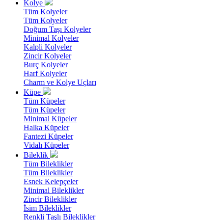
Kolye
Tüm Kolyeler
Tüm Kolyeler
Doğum Taşı Kolyeler
Minimal Kolyeler
Kalpli Kolyeler
Zincir Kolyeler
Burç Kolyeler
Harf Kolyeler
Charm ve Kolye Uçları
Küpe
Tüm Küpeler
Tüm Küpeler
Minimal Küpeler
Halka Küpeler
Fantezi Küpeler
Vidalı Küpeler
Bileklik
Tüm Bileklikler
Tüm Bileklikler
Esnek Kelepçeler
Minimal Bileklikler
Zincir Bileklikler
İsim Bileklikler
Renkli Taşlı Bileklikler