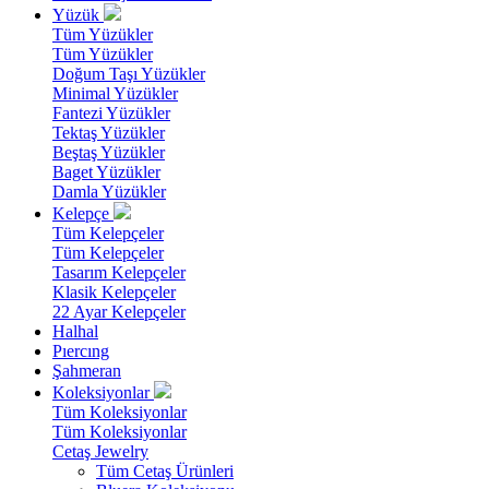
Yüzük
Tüm Yüzükler
Tüm Yüzükler
Doğum Taşı Yüzükler
Minimal Yüzükler
Fantezi Yüzükler
Tektaş Yüzükler
Beştaş Yüzükler
Baget Yüzükler
Damla Yüzükler
Kelepçe
Tüm Kelepçeler
Tüm Kelepçeler
Tasarım Kelepçeler
Klasik Kelepçeler
22 Ayar Kelepçeler
Halhal
Pıercıng
Şahmeran
Koleksiyonlar
Tüm Koleksiyonlar
Tüm Koleksiyonlar
Cetaş Jewelry
Tüm Cetaş Ürünleri