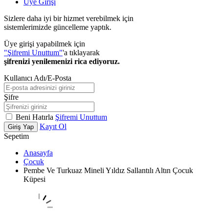
Üye Girişi
Sizlere daha iyi bir hizmet verebilmek için
sistemlerimizde güncelleme yaptık.
Üye girişi yapabilmek için
"Şifremi Unuttum"
'a tıklayarak
şifrenizi yenilemenizi rica ediyoruz.
Kullanıcı Adı/E-Posta
Şifre
Beni Hatırla
Şifremi Unuttum
Kayıt Ol
Giriş Yap
Sepetim
Anasayfa
Çocuk
Pembe Ve Turkuaz Mineli Yıldız Sallantılı Altın Çocuk
Küpesi