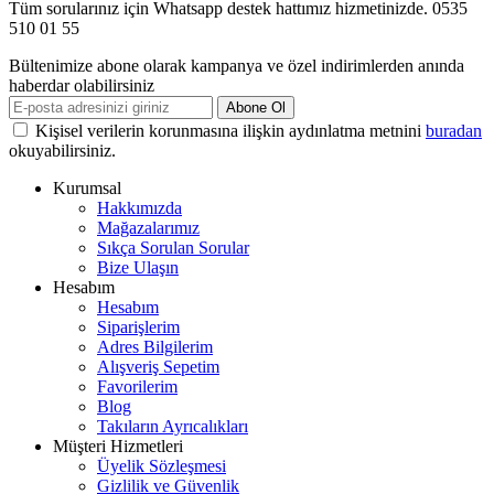
Tüm sorularınız için Whatsapp destek hattımız hizmetinizde. 0535
510 01 55
Bültenimize abone olarak kampanya ve özel indirimlerden anında
haberdar olabilirsiniz
Abone Ol
Kişisel verilerin korunmasına ilişkin aydınlatma metnini
buradan
okuyabilirsiniz.
Kurumsal
Hakkımızda
Mağazalarımız
Sıkça Sorulan Sorular
Bize Ulaşın
Hesabım
Hesabım
Siparişlerim
Adres Bilgilerim
Alışveriş Sepetim
Favorilerim
Blog
Takıların Ayrıcalıkları
Müşteri Hizmetleri
Üyelik Sözleşmesi
Gizlilik ve Güvenlik