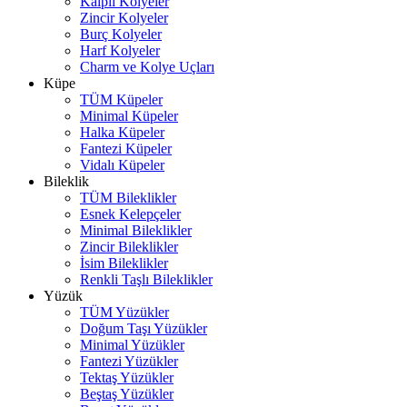
Kalpli Kolyeler
Zincir Kolyeler
Burç Kolyeler
Harf Kolyeler
Charm ve Kolye Uçları
Küpe
TÜM Küpeler
Minimal Küpeler
Halka Küpeler
Fantezi Küpeler
Vidalı Küpeler
Bileklik
TÜM Bileklikler
Esnek Kelepçeler
Minimal Bileklikler
Zincir Bileklikler
İsim Bileklikler
Renkli Taşlı Bileklikler
Yüzük
TÜM Yüzükler
Doğum Taşı Yüzükler
Minimal Yüzükler
Fantezi Yüzükler
Tektaş Yüzükler
Beştaş Yüzükler