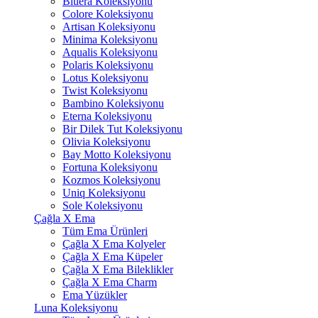
Bluera Koleksiyonu
Colore Koleksiyonu
Artisan Koleksiyonu
Minima Koleksiyonu
Aqualis Koleksiyonu
Polaris Koleksiyonu
Lotus Koleksiyonu
Twist Koleksiyonu
Bambino Koleksiyonu
Eterna Koleksiyonu
Bir Dilek Tut Koleksiyonu
Olivia Koleksiyonu
Bay Motto Koleksiyonu
Fortuna Koleksiyonu
Kozmos Koleksiyonu
Uniq Koleksiyonu
Sole Koleksiyonu
Çağla X Ema
Tüm Ema Ürünleri
Çağla X Ema Kolyeler
Çağla X Ema Küpeler
Çağla X Ema Bileklikler
Çağla X Ema Charm
Ema Yüzükler
Luna Koleksiyonu