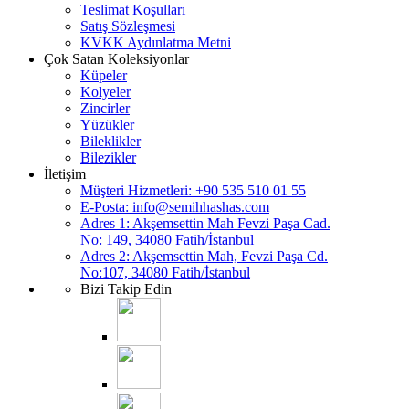
Teslimat Koşulları
Satış Sözleşmesi
KVKK Aydınlatma Metni
Çok Satan Koleksiyonlar
Küpeler
Kolyeler
Zincirler
Yüzükler
Bileklikler
Bilezikler
İletişim
Müşteri Hizmetleri: +90 535 510 01 55
E-Posta:
info@semihhashas.com
Adres 1: Akşemsettin Mah Fevzi Paşa Cad.
No: 149, 34080 Fatih/İstanbul
Adres 2: Akşemsettin Mah, Fevzi Paşa Cd.
No:107, 34080 Fatih/İstanbul
Bizi Takip Edin