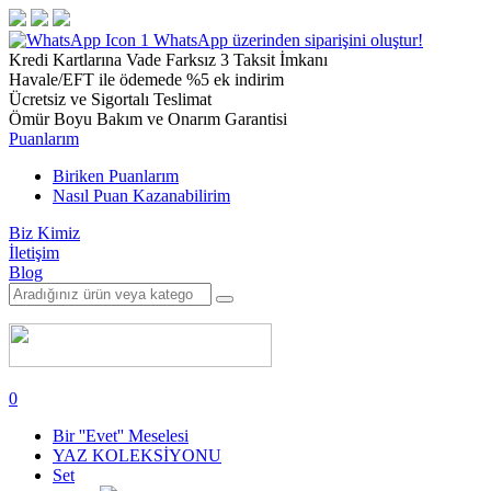
1
WhatsApp üzerinden siparişini oluştur!
Kredi Kartlarına Vade Farksız 3 Taksit İmkanı
Havale/EFT ile ödemede %5 ek indirim
Ücretsiz ve Sigortalı Teslimat
Ömür Boyu Bakım ve Onarım Garantisi
Puanlarım
Biriken Puanlarım
Nasıl Puan Kazanabilirim
Biz Kimiz
İletişim
Blog
0
Bir ''Evet'' Meselesi
YAZ KOLEKSİYONU
Set