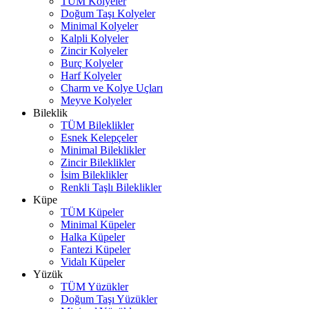
TÜM Kolyeler
Doğum Taşı Kolyeler
Minimal Kolyeler
Kalpli Kolyeler
Zincir Kolyeler
Burç Kolyeler
Harf Kolyeler
Charm ve Kolye Uçları
Meyve Kolyeler
Bileklik
TÜM Bileklikler
Esnek Kelepçeler
Minimal Bileklikler
Zincir Bileklikler
İsim Bileklikler
Renkli Taşlı Bileklikler
Küpe
TÜM Küpeler
Minimal Küpeler
Halka Küpeler
Fantezi Küpeler
Vidalı Küpeler
Yüzük
TÜM Yüzükler
Doğum Taşı Yüzükler