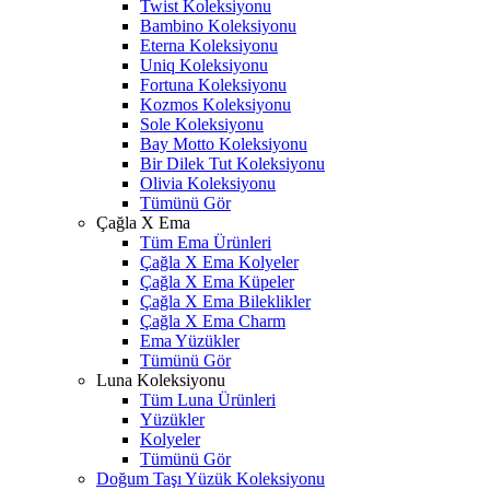
Twist Koleksiyonu
Bambino Koleksiyonu
Eterna Koleksiyonu
Uniq Koleksiyonu
Fortuna Koleksiyonu
Kozmos Koleksiyonu
Sole Koleksiyonu
Bay Motto Koleksiyonu
Bir Dilek Tut Koleksiyonu
Olivia Koleksiyonu
Tümünü Gör
Çağla X Ema
Tüm Ema Ürünleri
Çağla X Ema Kolyeler
Çağla X Ema Küpeler
Çağla X Ema Bileklikler
Çağla X Ema Charm
Ema Yüzükler
Tümünü Gör
Luna Koleksiyonu
Tüm Luna Ürünleri
Yüzükler
Kolyeler
Tümünü Gör
Doğum Taşı Yüzük Koleksiyonu