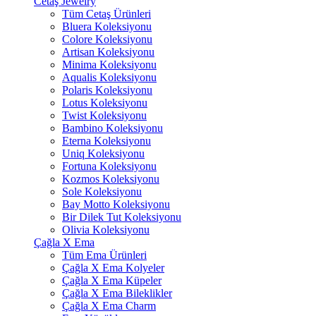
Cetaş Jewelry
Tüm Cetaş Ürünleri
Bluera Koleksiyonu
Colore Koleksiyonu
Artisan Koleksiyonu
Minima Koleksiyonu
Aqualis Koleksiyonu
Polaris Koleksiyonu
Lotus Koleksiyonu
Twist Koleksiyonu
Bambino Koleksiyonu
Eterna Koleksiyonu
Uniq Koleksiyonu
Fortuna Koleksiyonu
Kozmos Koleksiyonu
Sole Koleksiyonu
Bay Motto Koleksiyonu
Bir Dilek Tut Koleksiyonu
Olivia Koleksiyonu
Çağla X Ema
Tüm Ema Ürünleri
Çağla X Ema Kolyeler
Çağla X Ema Küpeler
Çağla X Ema Bileklikler
Çağla X Ema Charm