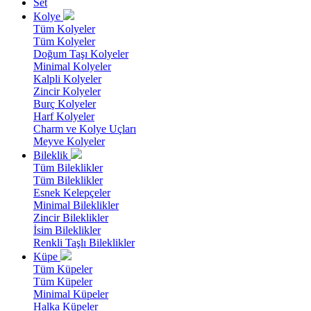
Set
Kolye
Tüm Kolyeler
Tüm Kolyeler
Doğum Taşı Kolyeler
Minimal Kolyeler
Kalpli Kolyeler
Zincir Kolyeler
Burç Kolyeler
Harf Kolyeler
Charm ve Kolye Uçları
Meyve Kolyeler
Bileklik
Tüm Bileklikler
Tüm Bileklikler
Esnek Kelepçeler
Minimal Bileklikler
Zincir Bileklikler
İsim Bileklikler
Renkli Taşlı Bileklikler
Küpe
Tüm Küpeler
Tüm Küpeler
Minimal Küpeler
Halka Küpeler