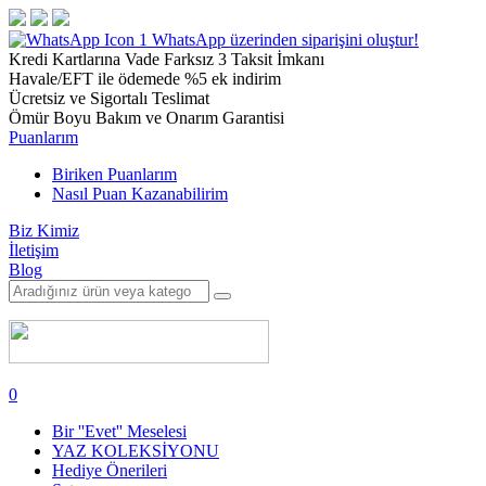
1
WhatsApp üzerinden siparişini oluştur!
Kredi Kartlarına Vade Farksız 3 Taksit İmkanı
Havale/EFT ile ödemede %5 ek indirim
Ücretsiz ve Sigortalı Teslimat
Ömür Boyu Bakım ve Onarım Garantisi
Puanlarım
Biriken Puanlarım
Nasıl Puan Kazanabilirim
Biz Kimiz
İletişim
Blog
0
Bir ''Evet'' Meselesi
YAZ KOLEKSİYONU
Hediye Önerileri