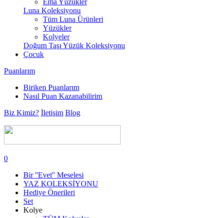
Ema Yüzükler
Luna Koleksiyonu
Tüm Luna Ürünleri
Yüzükler
Kolyeler
Doğum Taşı Yüzük Koleksiyonu
Çocuk
Puanlarım
Biriken Puanlarım
Nasıl Puan Kazanabilirim
Biz Kimiz?
İletişim
Blog
0
Bir ''Evet'' Meselesi
YAZ KOLEKSİYONU
Hediye Önerileri
Set
Kolye