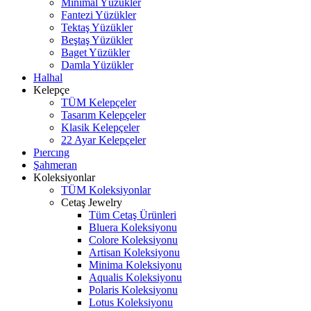
Minimal Yüzükler
Fantezi Yüzükler
Tektaş Yüzükler
Beştaş Yüzükler
Baget Yüzükler
Damla Yüzükler
Halhal
Kelepçe
TÜM Kelepçeler
Tasarım Kelepçeler
Klasik Kelepçeler
22 Ayar Kelepçeler
Pıercıng
Şahmeran
Koleksiyonlar
TÜM Koleksiyonlar
Cetaş Jewelry
Tüm Cetaş Ürünleri
Bluera Koleksiyonu
Colore Koleksiyonu
Artisan Koleksiyonu
Minima Koleksiyonu
Aqualis Koleksiyonu
Polaris Koleksiyonu
Lotus Koleksiyonu