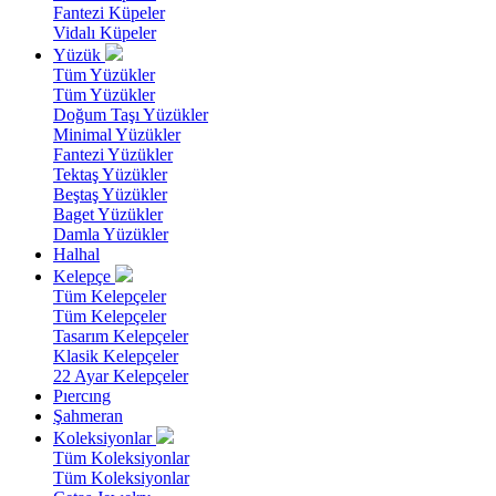
Fantezi Küpeler
Vidalı Küpeler
Yüzük
Tüm Yüzükler
Tüm Yüzükler
Doğum Taşı Yüzükler
Minimal Yüzükler
Fantezi Yüzükler
Tektaş Yüzükler
Beştaş Yüzükler
Baget Yüzükler
Damla Yüzükler
Halhal
Kelepçe
Tüm Kelepçeler
Tüm Kelepçeler
Tasarım Kelepçeler
Klasik Kelepçeler
22 Ayar Kelepçeler
Pıercıng
Şahmeran
Koleksiyonlar
Tüm Koleksiyonlar
Tüm Koleksiyonlar