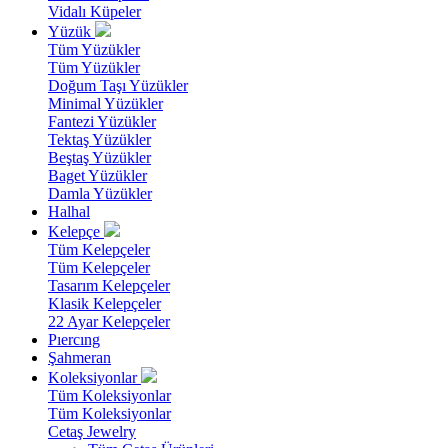
Vidalı Küpeler
Yüzük
Tüm Yüzükler
Tüm Yüzükler
Doğum Taşı Yüzükler
Minimal Yüzükler
Fantezi Yüzükler
Tektaş Yüzükler
Beştaş Yüzükler
Baget Yüzükler
Damla Yüzükler
Halhal
Kelepçe
Tüm Kelepçeler
Tüm Kelepçeler
Tasarım Kelepçeler
Klasik Kelepçeler
22 Ayar Kelepçeler
Pıercıng
Şahmeran
Koleksiyonlar
Tüm Koleksiyonlar
Tüm Koleksiyonlar
Cetaş Jewelry