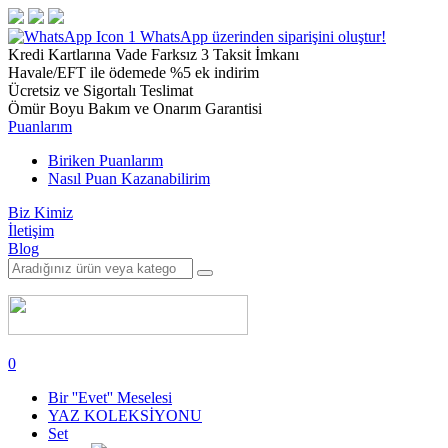
1
WhatsApp üzerinden siparişini oluştur!
Kredi Kartlarına Vade Farksız 3 Taksit İmkanı
Havale/EFT ile ödemede %5 ek indirim
Ücretsiz ve Sigortalı Teslimat
Ömür Boyu Bakım ve Onarım Garantisi
Puanlarım
Biriken Puanlarım
Nasıl Puan Kazanabilirim
Biz Kimiz
İletişim
Blog
0
Bir ''Evet'' Meselesi
YAZ KOLEKSİYONU
Set