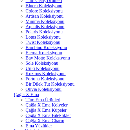
Tüm Cetaş Ürünleri
Bluera Koleksiyonu
Colore Koleksiyonu
Artisan Koleksiyonu
Minima Koleksiyonu
Aqualis Koleksiyonu
Polaris Koleksiyonu
Lotus Koleksiyonu
Twist Koleksiyonu
Bambino Koleksiyonu
Eterna Koleksiyonu
Bay Motto Koleksiyonu
Sole Koleksiyonu
Uniq Koleksiyonu
Kozmos Koleksiyonu
Fortuna Koleksiyonu
Bir Dilek Tut Koleksiyonu
Olivia Koleksiyonu
Çağla X Ema
Tüm Ema Ürünleri
Çağla X Ema Kolyeler
Çağla X Ema Küpeler
Çağla X Ema Bileklikler
Çağla X Ema Charm
Ema Yüzükler