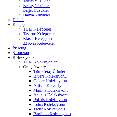
Tektaş Yüzükler
Beştaş Yüzükler
Baget Yüzükler
Damla Yüzükler
Halhal
Kelepçe
TÜM Kelepçeler
Tasarım Kelepçeler
Klasik Kelepçeler
22 Ayar Kelepçeler
Pıercıng
Şahmeran
Koleksiyonlar
TÜM Koleksiyonlar
Cetaş Jewelry
Tüm Cetaş Ürünleri
Bluera Koleksiyonu
Colore Koleksiyonu
Artisan Koleksiyonu
Minima Koleksiyonu
Aqualis Koleksiyonu
Polaris Koleksiyonu
Lotus Koleksiyonu
Twist Koleksiyonu
Bambino Koleksiyonu