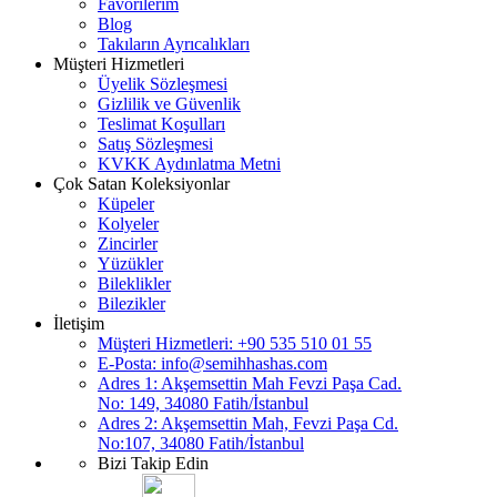
Favorilerim
Blog
Takıların Ayrıcalıkları
Müşteri Hizmetleri
Üyelik Sözleşmesi
Gizlilik ve Güvenlik
Teslimat Koşulları
Satış Sözleşmesi
KVKK Aydınlatma Metni
Çok Satan Koleksiyonlar
Küpeler
Kolyeler
Zincirler
Yüzükler
Bileklikler
Bilezikler
İletişim
Müşteri Hizmetleri: +90 535 510 01 55
E-Posta:
info@semihhashas.com
Adres 1: Akşemsettin Mah Fevzi Paşa Cad.
No: 149, 34080 Fatih/İstanbul
Adres 2: Akşemsettin Mah, Fevzi Paşa Cd.
No:107, 34080 Fatih/İstanbul
Bizi Takip Edin