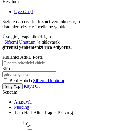
Hesabım
Üye Girişi
Sizlere daha iyi bir hizmet verebilmek için
sistemlerimizde güncelleme yaptık.
Üye girişi yapabilmek için
"Şifremi Unuttum"
'a tıklayarak
şifrenizi yenilemenizi rica ediyoruz.
Kullanıcı Adı/E-Posta
Şifre
Beni Hatırla
Şifremi Unuttum
Kayıt Ol
Giriş Yap
Sepetim
Anasayfa
Pıercıng
Taşlı Harf Altın Tragus Piercing