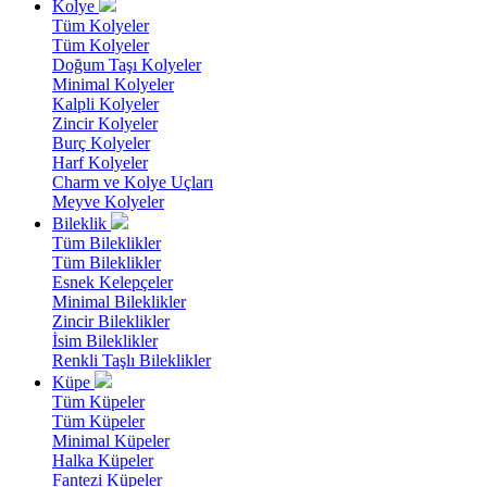
Kolye
Tüm Kolyeler
Tüm Kolyeler
Doğum Taşı Kolyeler
Minimal Kolyeler
Kalpli Kolyeler
Zincir Kolyeler
Burç Kolyeler
Harf Kolyeler
Charm ve Kolye Uçları
Meyve Kolyeler
Bileklik
Tüm Bileklikler
Tüm Bileklikler
Esnek Kelepçeler
Minimal Bileklikler
Zincir Bileklikler
İsim Bileklikler
Renkli Taşlı Bileklikler
Küpe
Tüm Küpeler
Tüm Küpeler
Minimal Küpeler
Halka Küpeler
Fantezi Küpeler