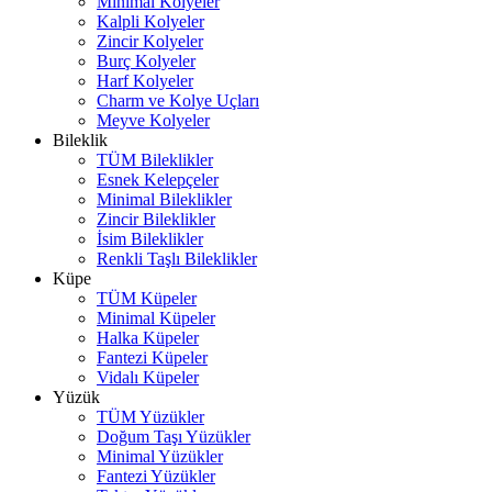
Minimal Kolyeler
Kalpli Kolyeler
Zincir Kolyeler
Burç Kolyeler
Harf Kolyeler
Charm ve Kolye Uçları
Meyve Kolyeler
Bileklik
TÜM Bileklikler
Esnek Kelepçeler
Minimal Bileklikler
Zincir Bileklikler
İsim Bileklikler
Renkli Taşlı Bileklikler
Küpe
TÜM Küpeler
Minimal Küpeler
Halka Küpeler
Fantezi Küpeler
Vidalı Küpeler
Yüzük
TÜM Yüzükler
Doğum Taşı Yüzükler
Minimal Yüzükler
Fantezi Yüzükler