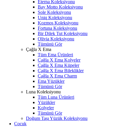
Eterna Koleksiyonu
Bay Motto Koleksiyonu
Sole Koleksiyonu
Uniq Koleksiyonu
Kozmos Koleksiyonu
Fortuna Koleksiyonu
Bir Dilek Tut Koleksiyonu
Olivia Koleksiyonu
Tümünü Gör
Çağla X Ema
Tüm Ema Ürünleri
Çağla X Ema Kolyeler
Çağla X Ema Küpeler
Çağla X Ema Bileklikler
Çağla X Ema Charm
Ema Yüzükler
Tümünü Gör
Luna Koleksiyonu
Tüm Luna Ürünleri
Yüzükler
Kolyeler
Tümünü Gör
Doğum Taşı Yüzük Koleksiyonu
Çocuk