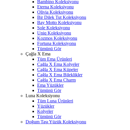
Bambino Koleksiyonu
Eterna Koleksiyonu
Olivia Koleksiyonu
Bir Dilek Tut Koleksiyonu
Bay Motto Koleksiyonu
Sole Koleksiyonu
Uniq Koleksiyonu
Kozmos Koleksiyonu
Fortuna Koleksiyonu
Tümünü Gör
Çağla X Ema
Tüm Ema Ürünleri
Çağla X Ema Kolyeler
Çağla X Ema Küpeler
Çağla X Ema Bileklikler
Çağla X Ema Charm
Ema Yüzükler
Tümünü Gör
Luna Koleksiyonu
Tüm Luna Ürünleri
Yüzükler
Kolyeler
Tümünü Gör
Doğum Taşı Yüzük Koleksiyonu