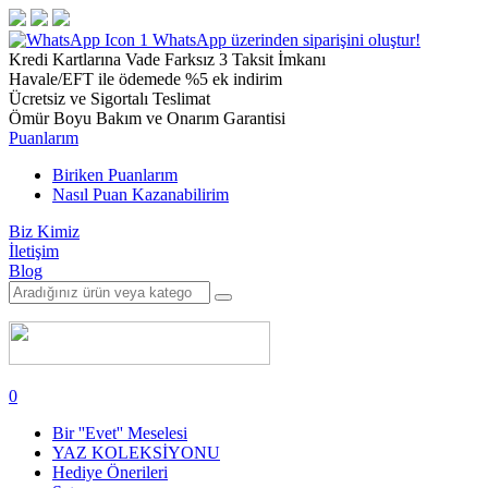
1
WhatsApp üzerinden siparişini oluştur!
Kredi Kartlarına Vade Farksız 3 Taksit İmkanı
Havale/EFT ile ödemede %5 ek indirim
Ücretsiz ve Sigortalı Teslimat
Ömür Boyu Bakım ve Onarım Garantisi
Puanlarım
Biriken Puanlarım
Nasıl Puan Kazanabilirim
Biz Kimiz
İletişim
Blog
0
Bir ''Evet'' Meselesi
YAZ KOLEKSİYONU
Hediye Önerileri