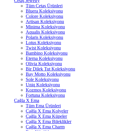
Cetaş Jewelry
Tüm Cetaş Ürünleri
Bluera Koleksiyonu
Colore Koleksiyonu
Artisan Koleksiyonu
Minima Koleksiyonu
Aqualis Koleksiyonu
Polaris Koleksiyonu
Lotus Koleksiyonu
Twist Koleksiyonu
Bambino Koleksiyonu
Eterna Koleksiyonu
Olivia Koleksiyonu
Bir Dilek Tut Koleksiyonu
Bay Motto Koleksiyonu
Sole Koleksiyonu
Uniq Koleksiyonu
Kozmos Koleksiyonu
Fortuna Koleksiyonu
Çağla X Ema
Tüm Ema Ürünleri
Çağla X Ema Kolyeler
Çağla X Ema Küpeler
Çağla X Ema Bileklikler
Çağla X Ema Charm