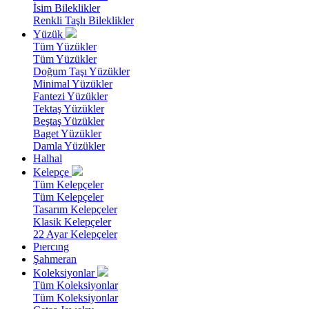
İsim Bileklikler
Renkli Taşlı Bileklikler
Yüzük
Tüm Yüzükler
Tüm Yüzükler
Doğum Taşı Yüzükler
Minimal Yüzükler
Fantezi Yüzükler
Tektaş Yüzükler
Beştaş Yüzükler
Baget Yüzükler
Damla Yüzükler
Halhal
Kelepçe
Tüm Kelepçeler
Tüm Kelepçeler
Tasarım Kelepçeler
Klasik Kelepçeler
22 Ayar Kelepçeler
Pıercıng
Şahmeran
Koleksiyonlar
Tüm Koleksiyonlar
Tüm Koleksiyonlar