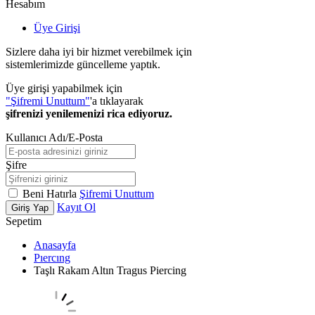
Hesabım
Üye Girişi
Sizlere daha iyi bir hizmet verebilmek için
sistemlerimizde güncelleme yaptık.
Üye girişi yapabilmek için
"Şifremi Unuttum"
'a tıklayarak
şifrenizi yenilemenizi rica ediyoruz.
Kullanıcı Adı/E-Posta
Şifre
Beni Hatırla
Şifremi Unuttum
Kayıt Ol
Giriş Yap
Sepetim
Anasayfa
Pıercıng
Taşlı Rakam Altın Tragus Piercing