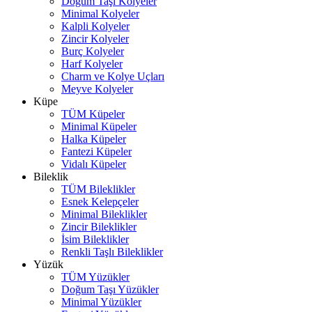
Doğum Taşı Kolyeler
Minimal Kolyeler
Kalpli Kolyeler
Zincir Kolyeler
Burç Kolyeler
Harf Kolyeler
Charm ve Kolye Uçları
Meyve Kolyeler
Küpe
TÜM Küpeler
Minimal Küpeler
Halka Küpeler
Fantezi Küpeler
Vidalı Küpeler
Bileklik
TÜM Bileklikler
Esnek Kelepçeler
Minimal Bileklikler
Zincir Bileklikler
İsim Bileklikler
Renkli Taşlı Bileklikler
Yüzük
TÜM Yüzükler
Doğum Taşı Yüzükler
Minimal Yüzükler