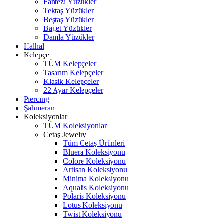
Fantezi Yüzükler
Tektaş Yüzükler
Beştaş Yüzükler
Baget Yüzükler
Damla Yüzükler
Halhal
Kelepçe
TÜM Kelepçeler
Tasarım Kelepçeler
Klasik Kelepçeler
22 Ayar Kelepçeler
Pıercıng
Şahmeran
Koleksiyonlar
TÜM Koleksiyonlar
Cetaş Jewelry
Tüm Cetaş Ürünleri
Bluera Koleksiyonu
Colore Koleksiyonu
Artisan Koleksiyonu
Minima Koleksiyonu
Aqualis Koleksiyonu
Polaris Koleksiyonu
Lotus Koleksiyonu
Twist Koleksiyonu