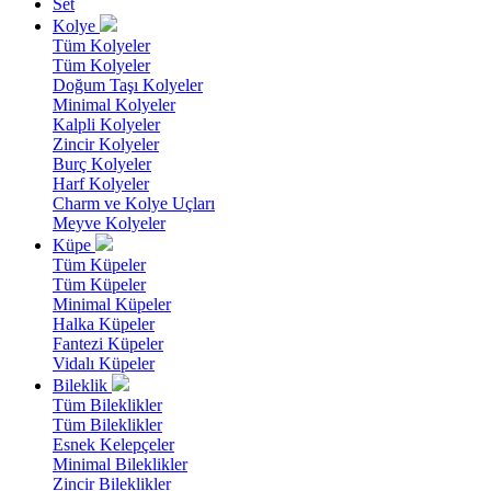
Set
Kolye
Tüm Kolyeler
Tüm Kolyeler
Doğum Taşı Kolyeler
Minimal Kolyeler
Kalpli Kolyeler
Zincir Kolyeler
Burç Kolyeler
Harf Kolyeler
Charm ve Kolye Uçları
Meyve Kolyeler
Küpe
Tüm Küpeler
Tüm Küpeler
Minimal Küpeler
Halka Küpeler
Fantezi Küpeler
Vidalı Küpeler
Bileklik
Tüm Bileklikler
Tüm Bileklikler
Esnek Kelepçeler
Minimal Bileklikler
Zincir Bileklikler