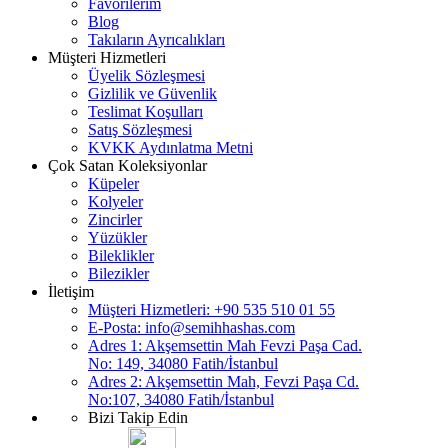
Favorilerim
Blog
Takıların Ayrıcalıkları
Müşteri Hizmetleri
Üyelik Sözleşmesi
Gizlilik ve Güvenlik
Teslimat Koşulları
Satış Sözleşmesi
KVKK Aydınlatma Metni
Çok Satan Koleksiyonlar
Küpeler
Kolyeler
Zincirler
Yüzükler
Bileklikler
Bilezikler
İletişim
Müşteri Hizmetleri: +90 535 510 01 55
E-Posta:
info@semihhashas.com
Adres 1: Akşemsettin Mah Fevzi Paşa Cad.
No: 149, 34080 Fatih/İstanbul
Adres 2: Akşemsettin Mah, Fevzi Paşa Cd.
No:107, 34080 Fatih/İstanbul
Bizi Takip Edin