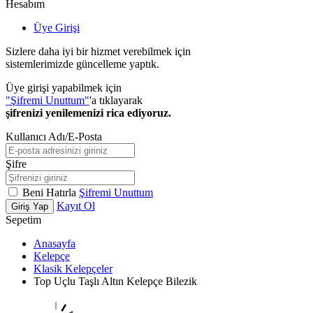
Hesabım
Üye Girişi
Sizlere daha iyi bir hizmet verebilmek için
sistemlerimizde güncelleme yaptık.
Üye girişi yapabilmek için
"Şifremi Unuttum"
'a tıklayarak
şifrenizi yenilemenizi rica ediyoruz.
Kullanıcı Adı/E-Posta
Şifre
Beni Hatırla
Şifremi Unuttum
Kayıt Ol
Giriş Yap
Sepetim
Anasayfa
Kelepçe
Klasik Kelepçeler
Top Uçlu Taşlı Altın Kelepçe Bilezik