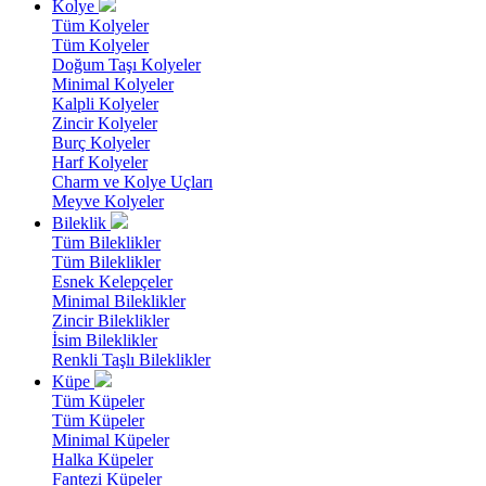
Kolye
Tüm Kolyeler
Tüm Kolyeler
Doğum Taşı Kolyeler
Minimal Kolyeler
Kalpli Kolyeler
Zincir Kolyeler
Burç Kolyeler
Harf Kolyeler
Charm ve Kolye Uçları
Meyve Kolyeler
Bileklik
Tüm Bileklikler
Tüm Bileklikler
Esnek Kelepçeler
Minimal Bileklikler
Zincir Bileklikler
İsim Bileklikler
Renkli Taşlı Bileklikler
Küpe
Tüm Küpeler
Tüm Küpeler
Minimal Küpeler
Halka Küpeler
Fantezi Küpeler