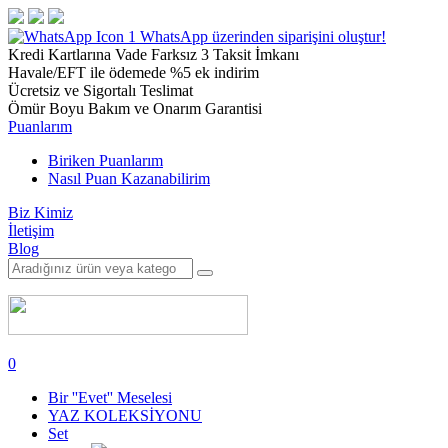
1
WhatsApp üzerinden siparişini oluştur!
Kredi Kartlarına Vade Farksız 3 Taksit İmkanı
Havale/EFT ile ödemede %5 ek indirim
Ücretsiz ve Sigortalı Teslimat
Ömür Boyu Bakım ve Onarım Garantisi
Puanlarım
Biriken Puanlarım
Nasıl Puan Kazanabilirim
Biz Kimiz
İletişim
Blog
0
Bir ''Evet'' Meselesi
YAZ KOLEKSİYONU
Set