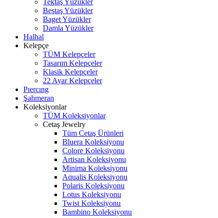
Tektaş Yüzükler
Beştaş Yüzükler
Baget Yüzükler
Damla Yüzükler
Halhal
Kelepçe
TÜM Kelepçeler
Tasarım Kelepçeler
Klasik Kelepçeler
22 Ayar Kelepçeler
Pıercıng
Şahmeran
Koleksiyonlar
TÜM Koleksiyonlar
Cetaş Jewelry
Tüm Cetaş Ürünleri
Bluera Koleksiyonu
Colore Koleksiyonu
Artisan Koleksiyonu
Minima Koleksiyonu
Aqualis Koleksiyonu
Polaris Koleksiyonu
Lotus Koleksiyonu
Twist Koleksiyonu
Bambino Koleksiyonu