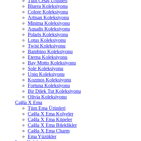
Tüm Cetaş Ürünleri
Bluera Koleksiyonu
Colore Koleksiyonu
Artisan Koleksiyonu
Minima Koleksiyonu
Aqualis Koleksiyonu
Polaris Koleksiyonu
Lotus Koleksiyonu
Twist Koleksiyonu
Bambino Koleksiyonu
Eterna Koleksiyonu
Bay Motto Koleksiyonu
Sole Koleksiyonu
Uniq Koleksiyonu
Kozmos Koleksiyonu
Fortuna Koleksiyonu
Bir Dilek Tut Koleksiyonu
Olivia Koleksiyonu
Çağla X Ema
Tüm Ema Ürünleri
Çağla X Ema Kolyeler
Çağla X Ema Küpeler
Çağla X Ema Bileklikler
Çağla X Ema Charm
Ema Yüzükler