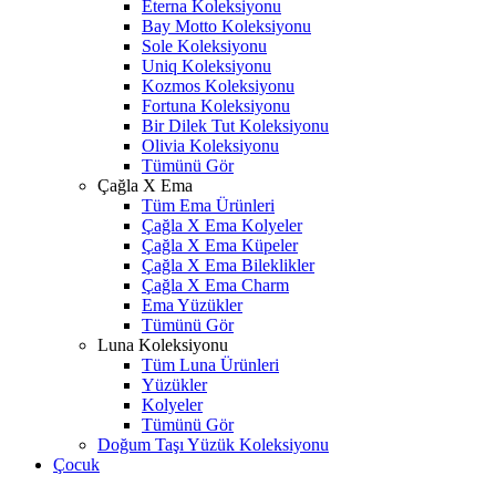
Eterna Koleksiyonu
Bay Motto Koleksiyonu
Sole Koleksiyonu
Uniq Koleksiyonu
Kozmos Koleksiyonu
Fortuna Koleksiyonu
Bir Dilek Tut Koleksiyonu
Olivia Koleksiyonu
Tümünü Gör
Çağla X Ema
Tüm Ema Ürünleri
Çağla X Ema Kolyeler
Çağla X Ema Küpeler
Çağla X Ema Bileklikler
Çağla X Ema Charm
Ema Yüzükler
Tümünü Gör
Luna Koleksiyonu
Tüm Luna Ürünleri
Yüzükler
Kolyeler
Tümünü Gör
Doğum Taşı Yüzük Koleksiyonu
Çocuk