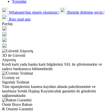
Yorumlar
Whatsapp'dan sipariş oluşturun
|
Bizimle iletişime geçin
|
Bize mail atın
Paylaş:
3D ile Güvenli
Alışveriş
Kredi kartı yada banka kartı bilgileriniz SSL ile şifrelenmekte ve
sadece bankanızca bilinmektedir.
Ücretsiz ve
Sigortalı Teslimat
Tüm siparişleriniz kamera kayıtları altında paketlenmekte ve
tarafınıza Semih Haşhaş Kuyumculuk garantisi ile gönderim
sağlanmaktadır.
Ömür Boyu Bakım
& Onarım Garantisi