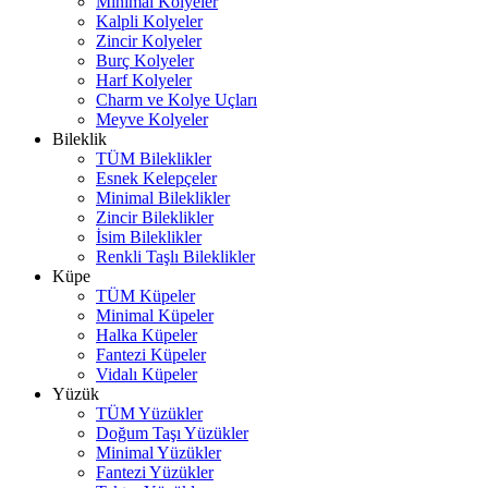
Minimal Kolyeler
Kalpli Kolyeler
Zincir Kolyeler
Burç Kolyeler
Harf Kolyeler
Charm ve Kolye Uçları
Meyve Kolyeler
Bileklik
TÜM Bileklikler
Esnek Kelepçeler
Minimal Bileklikler
Zincir Bileklikler
İsim Bileklikler
Renkli Taşlı Bileklikler
Küpe
TÜM Küpeler
Minimal Küpeler
Halka Küpeler
Fantezi Küpeler
Vidalı Küpeler
Yüzük
TÜM Yüzükler
Doğum Taşı Yüzükler
Minimal Yüzükler
Fantezi Yüzükler