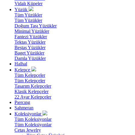
Vidalı Küpeler
Yüzük
Tüm Yüzükler
Tüm Yüzükler
Doğum Taşı Yüzükler
Minimal Yüzükler
Fantezi Yüzükler
Tektaş Yüzükler
Beştaş Yüzükler
Baget Yüzükler
Damla Yüzükler
Halhal
Kelepçe
Tüm Kelepçeler
Tüm Kelepçeler
Tasarım Kelepçeler
Klasik Kelepçeler
22 Ayar Kelepçeler
Pıercıng
Şahmeran
Koleksiyonlar
Tüm Koleksiyonlar
Tüm Koleksiyonlar
Cetaş Jewelry