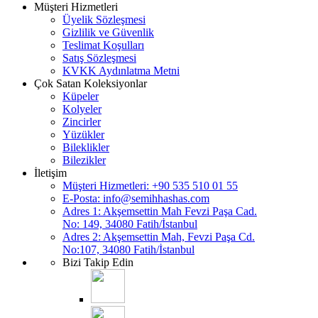
Müşteri Hizmetleri
Üyelik Sözleşmesi
Gizlilik ve Güvenlik
Teslimat Koşulları
Satış Sözleşmesi
KVKK Aydınlatma Metni
Çok Satan Koleksiyonlar
Küpeler
Kolyeler
Zincirler
Yüzükler
Bileklikler
Bilezikler
İletişim
Müşteri Hizmetleri: +90 535 510 01 55
E-Posta:
info@semihhashas.com
Adres 1: Akşemsettin Mah Fevzi Paşa Cad.
No: 149, 34080 Fatih/İstanbul
Adres 2: Akşemsettin Mah, Fevzi Paşa Cd.
No:107, 34080 Fatih/İstanbul
Bizi Takip Edin