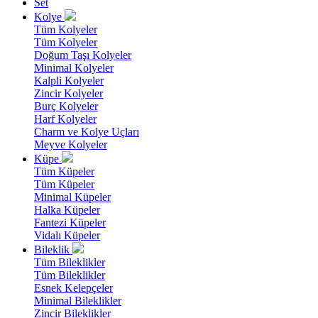
Set
Kolye
Tüm Kolyeler
Tüm Kolyeler
Doğum Taşı Kolyeler
Minimal Kolyeler
Kalpli Kolyeler
Zincir Kolyeler
Burç Kolyeler
Harf Kolyeler
Charm ve Kolye Uçları
Meyve Kolyeler
Küpe
Tüm Küpeler
Tüm Küpeler
Minimal Küpeler
Halka Küpeler
Fantezi Küpeler
Vidalı Küpeler
Bileklik
Tüm Bileklikler
Tüm Bileklikler
Esnek Kelepçeler
Minimal Bileklikler
Zincir Bileklikler