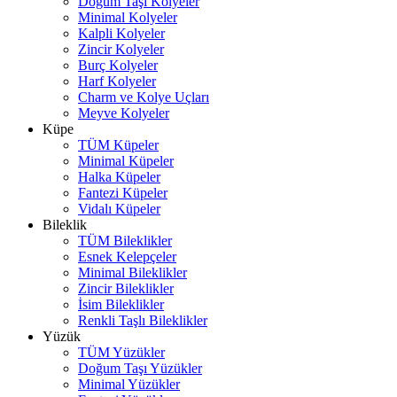
Doğum Taşı Kolyeler
Minimal Kolyeler
Kalpli Kolyeler
Zincir Kolyeler
Burç Kolyeler
Harf Kolyeler
Charm ve Kolye Uçları
Meyve Kolyeler
Küpe
TÜM Küpeler
Minimal Küpeler
Halka Küpeler
Fantezi Küpeler
Vidalı Küpeler
Bileklik
TÜM Bileklikler
Esnek Kelepçeler
Minimal Bileklikler
Zincir Bileklikler
İsim Bileklikler
Renkli Taşlı Bileklikler
Yüzük
TÜM Yüzükler
Doğum Taşı Yüzükler
Minimal Yüzükler