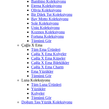
Bambino Koleksiyonu
Eterna Koleksiyonu
Olivia Koleksiyonu
Bir Dilek Tut Koleksiyonu
Bay Motto Koleksiyonu
Sole Koleksiyonu
Uniq Koleksiyonu
Kozmos Koleksiyonu
Fortuna Koleksiyonu
Tümünü Gör
Çağla X Ema
Tüm Ema Ürünleri
Çağla X Ema Kolyeler
Çağla X Ema Küpeler
Çağla X Ema Bileklikler
Çağla X Ema Charm
Ema Yüzükler
Tümünü Gör
Luna Koleksiyonu
Tüm Luna Ürünleri
Yüzükler
Kolyeler
Tümünü Gör
Doğum Taşı Yüzük Koleksiyonu