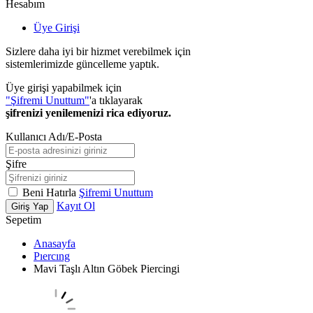
Hesabım
Üye Girişi
Sizlere daha iyi bir hizmet verebilmek için
sistemlerimizde güncelleme yaptık.
Üye girişi yapabilmek için
"Şifremi Unuttum"
'a tıklayarak
şifrenizi yenilemenizi rica ediyoruz.
Kullanıcı Adı/E-Posta
Şifre
Beni Hatırla
Şifremi Unuttum
Kayıt Ol
Giriş Yap
Sepetim
Anasayfa
Pıercıng
Mavi Taşlı Altın Göbek Piercingi