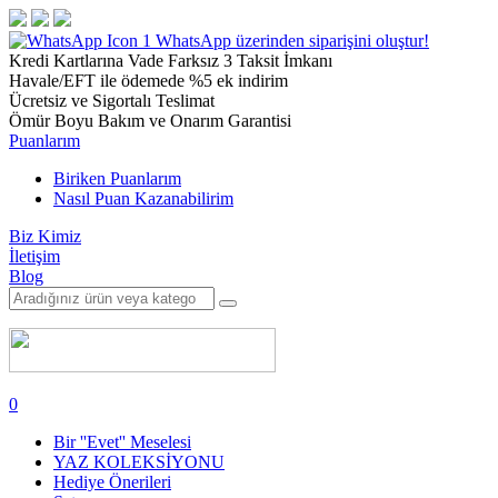
1
WhatsApp üzerinden siparişini oluştur!
Kredi Kartlarına Vade Farksız 3 Taksit İmkanı
Havale/EFT ile ödemede %5 ek indirim
Ücretsiz ve Sigortalı Teslimat
Ömür Boyu Bakım ve Onarım Garantisi
Puanlarım
Biriken Puanlarım
Nasıl Puan Kazanabilirim
Biz Kimiz
İletişim
Blog
0
Bir ''Evet'' Meselesi
YAZ KOLEKSİYONU
Hediye Önerileri