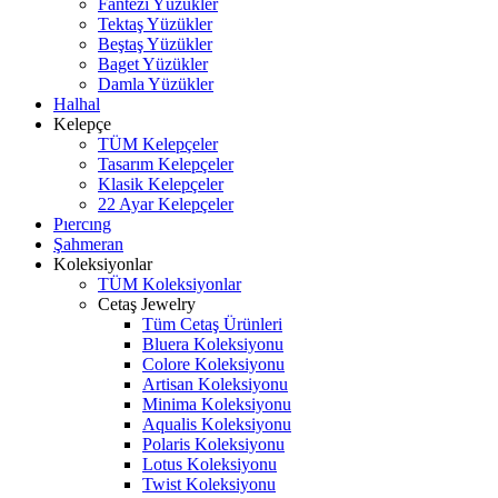
Fantezi Yüzükler
Tektaş Yüzükler
Beştaş Yüzükler
Baget Yüzükler
Damla Yüzükler
Halhal
Kelepçe
TÜM Kelepçeler
Tasarım Kelepçeler
Klasik Kelepçeler
22 Ayar Kelepçeler
Pıercıng
Şahmeran
Koleksiyonlar
TÜM Koleksiyonlar
Cetaş Jewelry
Tüm Cetaş Ürünleri
Bluera Koleksiyonu
Colore Koleksiyonu
Artisan Koleksiyonu
Minima Koleksiyonu
Aqualis Koleksiyonu
Polaris Koleksiyonu
Lotus Koleksiyonu
Twist Koleksiyonu