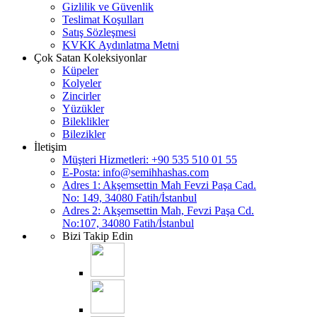
Gizlilik ve Güvenlik
Teslimat Koşulları
Satış Sözleşmesi
KVKK Aydınlatma Metni
Çok Satan Koleksiyonlar
Küpeler
Kolyeler
Zincirler
Yüzükler
Bileklikler
Bilezikler
İletişim
Müşteri Hizmetleri: +90 535 510 01 55
E-Posta:
info@semihhashas.com
Adres 1: Akşemsettin Mah Fevzi Paşa Cad.
No: 149, 34080 Fatih/İstanbul
Adres 2: Akşemsettin Mah, Fevzi Paşa Cd.
No:107, 34080 Fatih/İstanbul
Bizi Takip Edin