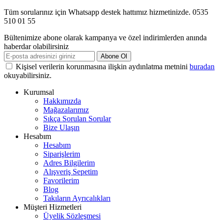
Tüm sorularınız için Whatsapp destek hattımız hizmetinizde. 0535
510 01 55
Bültenimize abone olarak kampanya ve özel indirimlerden anında
haberdar olabilirsiniz
Abone Ol
Kişisel verilerin korunmasına ilişkin aydınlatma metnini
buradan
okuyabilirsiniz.
Kurumsal
Hakkımızda
Mağazalarımız
Sıkça Sorulan Sorular
Bize Ulaşın
Hesabım
Hesabım
Siparişlerim
Adres Bilgilerim
Alışveriş Sepetim
Favorilerim
Blog
Takıların Ayrıcalıkları
Müşteri Hizmetleri
Üyelik Sözleşmesi