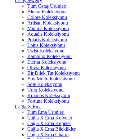
Cetaş Jewelry
Tüm Cetaş Ürünleri
Bluera Koleksiyonu
Colore Koleksiyonu
Artisan Koleksiyonu
Minima Koleksiyonu
Aqualis Koleksiyonu
Polaris Koleksiyonu
Lotus Koleksiyonu
Twist Koleksiyonu
Bambino Koleksiyonu
Eterna Koleksiyonu
Olivia Koleksiyonu
Bir Dilek Tut Koleksiyonu
Bay Motto Koleksiyonu
Sole Koleksiyonu
Uniq Koleksiyonu
Kozmos Koleksiyonu
Fortuna Koleksiyonu
Çağla X Ema
Tüm Ema Ürünleri
Çağla X Ema Kolyeler
Çağla X Ema Küpeler
Çağla X Ema Bileklikler
Çağla X Ema Charm