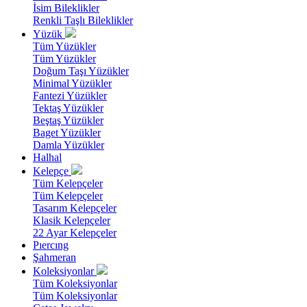
İsim Bileklikler
Renkli Taşlı Bileklikler
Yüzük
Tüm Yüzükler
Tüm Yüzükler
Doğum Taşı Yüzükler
Minimal Yüzükler
Fantezi Yüzükler
Tektaş Yüzükler
Beştaş Yüzükler
Baget Yüzükler
Damla Yüzükler
Halhal
Kelepçe
Tüm Kelepçeler
Tüm Kelepçeler
Tasarım Kelepçeler
Klasik Kelepçeler
22 Ayar Kelepçeler
Pıercıng
Şahmeran
Koleksiyonlar
Tüm Koleksiyonlar
Tüm Koleksiyonlar