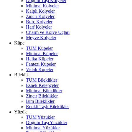
Doğum Taşı Kolyeler
Minimal Kolyeler
Kalpli Kolyeler
Zincir Kolyeler
Burç Kolyeler
Harf Kolyeler
Charm ve Kolye Uçları
Meyve Kolyeler
Küpe
TÜM Küpeler
Minimal Küpeler
Halka Küpeler
Fantezi Küpeler
Vidalı Küpeler
Bileklik
TÜM Bileklikler
Esnek Kelepçeler
Minimal Bileklikler
Zincir Bileklikler
İsim Bileklikler
Renkli Taşlı Bileklikler
Yüzük
TÜM Yüzükler
Doğum Taşı Yüzükler
Minimal Yüzükler