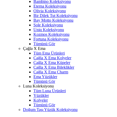
Bambino Koleksiyonu
Eterna Koleksiyonu
Olivia Koleksiyonu
Bir Dilek Tut Koleksiyonu
Bay Motto Koleksiyonu
Sole Koleksiyonu
Uniq Koleksiyonu
Kozmos Koleksiyonu
Fortuna Koleksiyonu
Tümünü Gör
Çağla X Ema
Tüm Ema Ürünleri
Çağla X Ema Kolyeler
Çağla X Ema Küpeler
Çağla X Ema Bileklikler
Çağla X Ema Charm
Ema Yüzükler
Tümünü Gör
Luna Koleksiyonu
Tüm Luna Ürünleri
Yüzükler
Kolyeler
Tümünü Gör
Doğum Taşı Yüzük Koleksiyonu