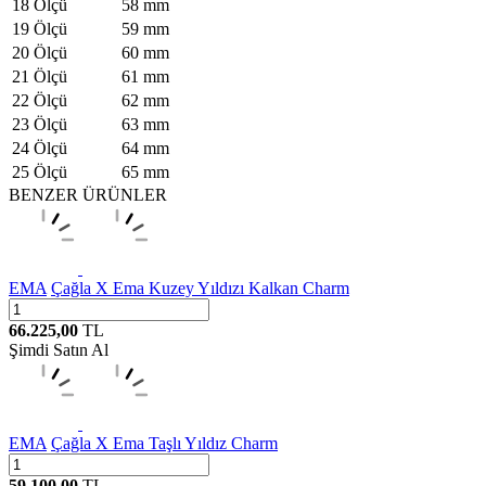
18 Ölçü
58 mm
19 Ölçü
59 mm
20 Ölçü
60 mm
21 Ölçü
61 mm
22 Ölçü
62 mm
23 Ölçü
63 mm
24 Ölçü
64 mm
25 Ölçü
65 mm
BENZER ÜRÜNLER
EMA
Çağla X Ema Kuzey Yıldızı Kalkan Charm
66.225,00
TL
Şimdi Satın Al
EMA
Çağla X Ema Taşlı Yıldız Charm
59.100,00
TL