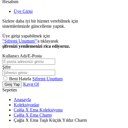
Hesabım
Üye Girişi
Sizlere daha iyi bir hizmet verebilmek için
sistemlerimizde güncelleme yaptık.
Üye girişi yapabilmek için
"Şifremi Unuttum"
'a tıklayarak
şifrenizi yenilemenizi rica ediyoruz.
Kullanıcı Adı/E-Posta
Şifre
Beni Hatırla
Şifremi Unuttum
Kayıt Ol
Giriş Yap
Sepetim
Anasayfa
Koleksiyonlar
Çağla X Ema Koleksiyonu
Çağla X Ema Charm
Çağla X Ema Taşlı Küçük Yıldız Charm