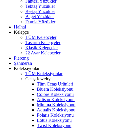
Fantezi Yüzükler
Tektaş Yüzükler
Beştaş Yüzükler
Baget Yüzükler
Damla Yüzükler
Halhal
Kelepçe
TÜM Kelepçeler
Tasarım Kelepçeler
Klasik Kelepçeler
22 Ayar Kelepçeler
Pıercıng
Şahmeran
Koleksiyonlar
TÜM Koleksiyonlar
Cetaş Jewelry
Tüm Cetaş Ürünleri
Bluera Koleksiyonu
Colore Koleksiyonu
Artisan Koleksiyonu
Minima Koleksiyonu
Aqualis Koleksiyonu
Polaris Koleksiyonu
Lotus Koleksiyonu
Twist Koleksiyonu