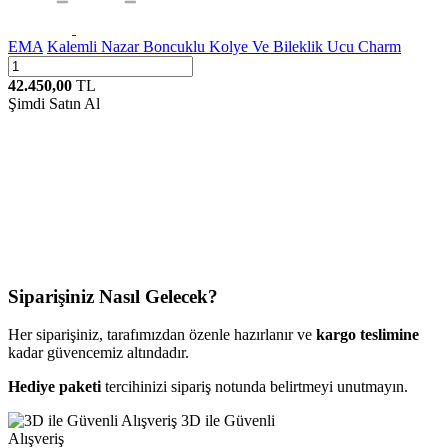
EMA
Kalemli Nazar Boncuklu Kolye Ve Bileklik Ucu Charm
42.450,00
TL
Şimdi Satın Al
Siparişiniz Nasıl Gelecek?
Her siparişiniz, tarafımızdan özenle hazırlanır ve
kargo teslimine
kadar güvencemiz altındadır.
Hediye paketi
tercihinizi sipariş notunda belirtmeyi unutmayın.
3D ile Güvenli
Alışveriş