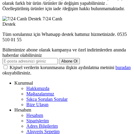
olarak farklı bir ürün /ürünler ile değişim yapabilirsiniz .
Özelleştirilmiş ürünler için iade /değişim hakkı bulunmamaktadır.
7/24 Canlı
Destek
Tüm sorularınız için Whatsapp destek hattımız hizmetinizde. 0535
510 01 55
Bültenimize abone olarak kampanya ve özel indirimlerden anında
haberdar olabilirsiniz
Abone Ol
Kişisel verilerin korunmasına ilişkin aydınlatma metnini
buradan
okuyabilirsiniz.
Kurumsal
Hakkımızda
Mağazalarımız
Sıkça Sorulan Sorular
Bize Ulaşın
Hesabım
Hesabım
Siparişlerim
Adres Bilgilerim
Alışveriş Sepetim