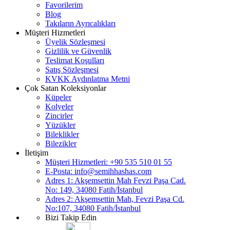
Favorilerim
Blog
Takıların Ayrıcalıkları
Müşteri Hizmetleri
Üyelik Sözleşmesi
Gizlilik ve Güvenlik
Teslimat Koşulları
Satış Sözleşmesi
KVKK Aydınlatma Metni
Çok Satan Koleksiyonlar
Küpeler
Kolyeler
Zincirler
Yüzükler
Bileklikler
Bilezikler
İletişim
Müşteri Hizmetleri: +90 535 510 01 55
E-Posta:
info@semihhashas.com
Adres 1: Akşemsettin Mah Fevzi Paşa Cad.
No: 149, 34080 Fatih/İstanbul
Adres 2: Akşemsettin Mah, Fevzi Paşa Cd.
No:107, 34080 Fatih/İstanbul
Bizi Takip Edin