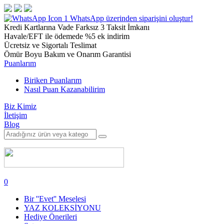
1
WhatsApp üzerinden siparişini oluştur!
Kredi Kartlarına Vade Farksız 3 Taksit İmkanı
Havale/EFT ile ödemede %5 ek indirim
Ücretsiz ve Sigortalı Teslimat
Ömür Boyu Bakım ve Onarım Garantisi
Puanlarım
Biriken Puanlarım
Nasıl Puan Kazanabilirim
Biz Kimiz
İletişim
Blog
0
Bir ''Evet'' Meselesi
YAZ KOLEKSİYONU
Hediye Önerileri