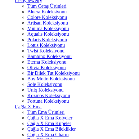
Cetaş Jewelry
Tüm Cetaş Ürünleri
Bluera Koleksiyonu
Colore Koleksiyonu
Artisan Koleksiyonu
Minima Koleksiyonu
Aqualis Koleksiyonu
Polaris Koleksiyonu
Lotus Koleksiyonu
Twist Koleksiyonu
Bambino Koleksiyonu
Eterna Koleksiyonu
Olivia Koleksiyonu
Bir Dilek Tut Koleksiyonu
Bay Motto Koleksiyonu
Sole Koleksiyonu
Uniq Koleksiyonu
Kozmos Koleksiyonu
Fortuna Koleksiyonu
Çağla X Ema
Tüm Ema Ürünleri
Çağla X Ema Kolyeler
Çağla X Ema Küpeler
Çağla X Ema Bileklikler
Çağla X Ema Charm