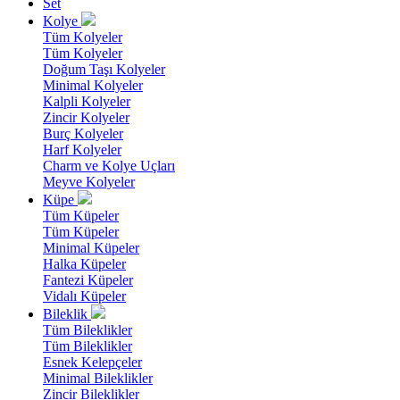
Set
Kolye
Tüm Kolyeler
Tüm Kolyeler
Doğum Taşı Kolyeler
Minimal Kolyeler
Kalpli Kolyeler
Zincir Kolyeler
Burç Kolyeler
Harf Kolyeler
Charm ve Kolye Uçları
Meyve Kolyeler
Küpe
Tüm Küpeler
Tüm Küpeler
Minimal Küpeler
Halka Küpeler
Fantezi Küpeler
Vidalı Küpeler
Bileklik
Tüm Bileklikler
Tüm Bileklikler
Esnek Kelepçeler
Minimal Bileklikler
Zincir Bileklikler