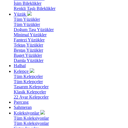
İsim Bileklikler
Renkli Taşlı Bileklikler
Yüzük
Tüm Yüzükler
Tüm Yüzükler
Doğum Taşı Yüzükler
Minimal Yüzükler
Fantezi Yüzükler
Tektaş Yüzükler
Beştaş Yüzükler
Baget Yüzükler
Damla Yüzükler
Halhal
Kelepçe
Tüm Kelepçeler
Tüm Kelepçeler
Tasarım Kelepçeler
Klasik Kelepçeler
22 Ayar Kelepçeler
Pıercıng
Şahmeran
Koleksiyonlar
Tüm Koleksiyonlar
Tüm Koleksiyonlar