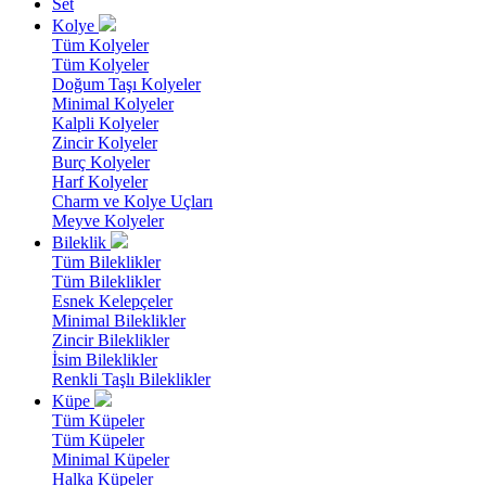
Set
Kolye
Tüm Kolyeler
Tüm Kolyeler
Doğum Taşı Kolyeler
Minimal Kolyeler
Kalpli Kolyeler
Zincir Kolyeler
Burç Kolyeler
Harf Kolyeler
Charm ve Kolye Uçları
Meyve Kolyeler
Bileklik
Tüm Bileklikler
Tüm Bileklikler
Esnek Kelepçeler
Minimal Bileklikler
Zincir Bileklikler
İsim Bileklikler
Renkli Taşlı Bileklikler
Küpe
Tüm Küpeler
Tüm Küpeler
Minimal Küpeler
Halka Küpeler