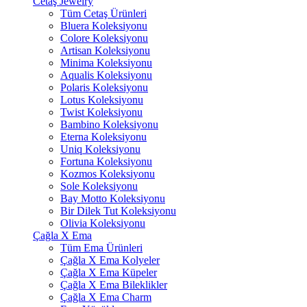
Cetaş Jewelry
Tüm Cetaş Ürünleri
Bluera Koleksiyonu
Colore Koleksiyonu
Artisan Koleksiyonu
Minima Koleksiyonu
Aqualis Koleksiyonu
Polaris Koleksiyonu
Lotus Koleksiyonu
Twist Koleksiyonu
Bambino Koleksiyonu
Eterna Koleksiyonu
Uniq Koleksiyonu
Fortuna Koleksiyonu
Kozmos Koleksiyonu
Sole Koleksiyonu
Bay Motto Koleksiyonu
Bir Dilek Tut Koleksiyonu
Olivia Koleksiyonu
Çağla X Ema
Tüm Ema Ürünleri
Çağla X Ema Kolyeler
Çağla X Ema Küpeler
Çağla X Ema Bileklikler
Çağla X Ema Charm