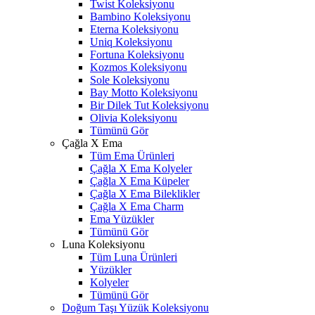
Twist Koleksiyonu
Bambino Koleksiyonu
Eterna Koleksiyonu
Uniq Koleksiyonu
Fortuna Koleksiyonu
Kozmos Koleksiyonu
Sole Koleksiyonu
Bay Motto Koleksiyonu
Bir Dilek Tut Koleksiyonu
Olivia Koleksiyonu
Tümünü Gör
Çağla X Ema
Tüm Ema Ürünleri
Çağla X Ema Kolyeler
Çağla X Ema Küpeler
Çağla X Ema Bileklikler
Çağla X Ema Charm
Ema Yüzükler
Tümünü Gör
Luna Koleksiyonu
Tüm Luna Ürünleri
Yüzükler
Kolyeler
Tümünü Gör
Doğum Taşı Yüzük Koleksiyonu