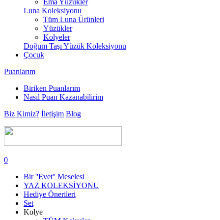
Ema Yüzükler
Luna Koleksiyonu
Tüm Luna Ürünleri
Yüzükler
Kolyeler
Doğum Taşı Yüzük Koleksiyonu
Çocuk
Puanlarım
Biriken Puanlarım
Nasıl Puan Kazanabilirim
Biz Kimiz?
İletişim
Blog
0
Bir ''Evet'' Meselesi
YAZ KOLEKSİYONU
Hediye Önerileri
Set
Kolye