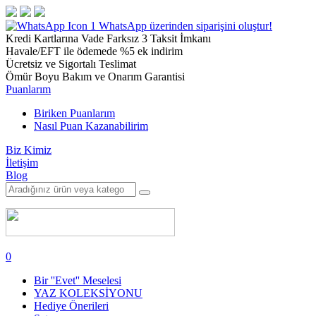
1
WhatsApp üzerinden siparişini oluştur!
Kredi Kartlarına Vade Farksız 3 Taksit İmkanı
Havale/EFT ile ödemede %5 ek indirim
Ücretsiz ve Sigortalı Teslimat
Ömür Boyu Bakım ve Onarım Garantisi
Puanlarım
Biriken Puanlarım
Nasıl Puan Kazanabilirim
Biz Kimiz
İletişim
Blog
0
Bir ''Evet'' Meselesi
YAZ KOLEKSİYONU
Hediye Önerileri