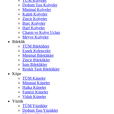
TÜM Kolyeler
Doğum Taşı Kolyeler
Minimal Kolyeler
Kalpli Kolyeler
Zincir Kolyeler
Burç Kolyeler
Harf Kolyeler
Charm ve Kolye Uçları
Meyve Kolyeler
Bileklik
TÜM Bileklikler
Esnek Kelepçeler
Minimal Bileklikler
Zincir Bileklikler
İsim Bileklikler
Renkli Taşlı Bileklikler
Küpe
TÜM Küpeler
Minimal Küpeler
Halka Küpeler
Fantezi Küpeler
Vidalı Küpeler
Yüzük
TÜM Yüzükler
Doğum Taşı Yüzükler