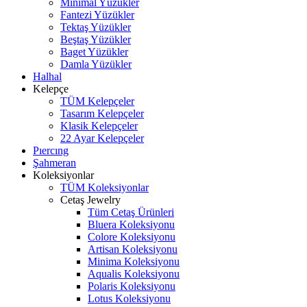
Minimal Yüzükler
Fantezi Yüzükler
Tektaş Yüzükler
Beştaş Yüzükler
Baget Yüzükler
Damla Yüzükler
Halhal
Kelepçe
TÜM Kelepçeler
Tasarım Kelepçeler
Klasik Kelepçeler
22 Ayar Kelepçeler
Pıercıng
Şahmeran
Koleksiyonlar
TÜM Koleksiyonlar
Cetaş Jewelry
Tüm Cetaş Ürünleri
Bluera Koleksiyonu
Colore Koleksiyonu
Artisan Koleksiyonu
Minima Koleksiyonu
Aqualis Koleksiyonu
Polaris Koleksiyonu
Lotus Koleksiyonu