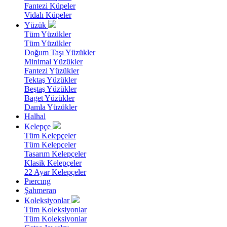
Fantezi Küpeler
Vidalı Küpeler
Yüzük
Tüm Yüzükler
Tüm Yüzükler
Doğum Taşı Yüzükler
Minimal Yüzükler
Fantezi Yüzükler
Tektaş Yüzükler
Beştaş Yüzükler
Baget Yüzükler
Damla Yüzükler
Halhal
Kelepçe
Tüm Kelepçeler
Tüm Kelepçeler
Tasarım Kelepçeler
Klasik Kelepçeler
22 Ayar Kelepçeler
Pıercıng
Şahmeran
Koleksiyonlar
Tüm Koleksiyonlar
Tüm Koleksiyonlar